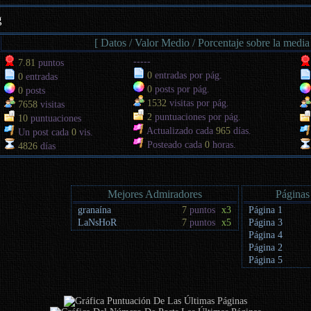
g
[ Datos / Valor Medio / Porcentaje sobre la media
-----
7.81
puntos
0
entradas por pág.
0
entradas
0
posts por pág.
0
posts
1532
visitas por pág.
7658
visitas
2
puntuaciones por pág.
10
puntuaciones
Actualizado cada
965
días.
Un post cada
0
vis.
Posteado cada
0
horas.
4826
días
Mejores Admiradores
Páginas
granaína
7
puntos
x3
Página 1
LaNsHoR
7
puntos
x5
Página 3
Página 4
Página 2
Página 5