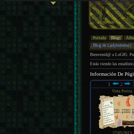
Portada
Blogs
Álb
Blog de Ladyboheme (
Bienvenid@ a LoG85. P
Estás viendo las estadísti
Información De Pág
1
2
Vista Previa
27/05/2013