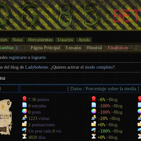
umes
Notas
Herramientas
Usuarios
Ayuda
cambiar
):
Página Principal
Entradas
Historial
Estadísticas
uedes
registrarte
o
logearte
.
cas del blog de
Ladyboheme
. ¿Quieres activar el
modo completo
?.
ina
3
[ Datos / Porcentaje sobre la media ]
-6%
7.36
puntos
~Blog
-100%
0
entradas
~Blog
-100%
0
posts
~Blog
-20%
1223
visitas
~Blog
+0%
2
puntuaciones
~Blog
-100%
Un post cada
0
vis.
~Blog
+0%
4820
días
~Blog