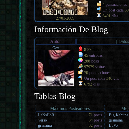
4
puntuaciones
Un post cada
39
6401
días
27/01/2009
Información De Blog
Autor
[ Datos
Gex
8.57
puntos
45
entradas
288
posts
97929
visitas
70
puntuaciones
Un post cada
340
vis.
6792
días
Tablas Blog
Máximos Posteadores
Mej
LaNsHoR
71
posts
Big Kahuna
Verso
34
posts
granaína
granaína
32
posts
LuVo