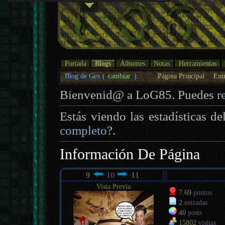
Portada
Blogs
Álbumes
Notas
Herramientas
Blog de Gex (
cambiar
):
Página Principal
Ent
Bienvenid@ a LoG85. Puedes
r
Estás viendo las estadísticas d
completo
?.
Información De Página
9
10
11
Vista Previa
7.69
puntos
2
entradas
40
posts
15802
visitas