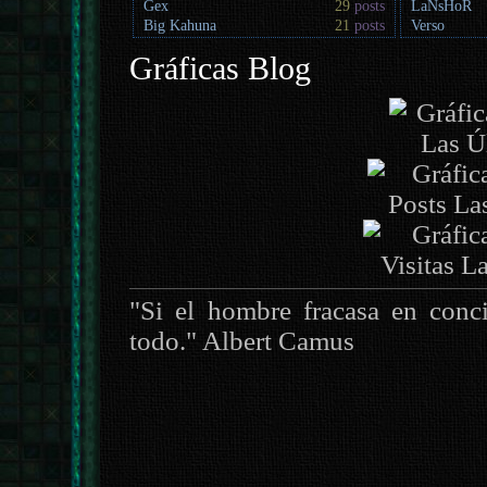
Gex
29
posts
LaNsHoR
Big Kahuna
21
posts
Verso
Gráficas Blog
"Si el hombre fracasa en concil
todo." Albert Camus