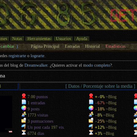
umes
Notas
Herramientas
Usuarios
Ayuda
cambiar
):
Página Principal
Entradas
Historial
Estadísticas
uedes
registrarte
o
logearte
.
cas del blog de
Dreamwalker
. ¿Quieres activar el
modo completo
?.
ina
3
[ Datos / Porcentaje sobre la media ]
+-0%
7.00
puntos
~Blog
-67%
1
entradas
~Blog
-18%
9
posts
~Blog
-8%
1773
visitas
~Blog
-25%
3
puntuaciones
~Blog
+12%
Un post cada
197
vis.
~Blog
+3%
6774
días
~Blog