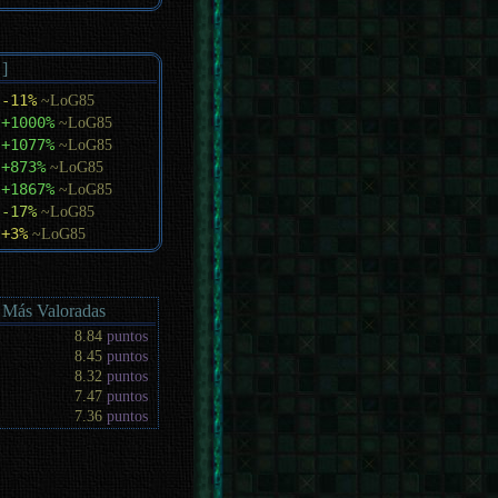
 ]
-11%
~LoG85
+1000%
~LoG85
+1077%
~LoG85
+873%
~LoG85
+1867%
~LoG85
-17%
~LoG85
+3%
~LoG85
 Más Valoradas
8.84
puntos
8.45
puntos
8.32
puntos
7.47
puntos
7.36
puntos