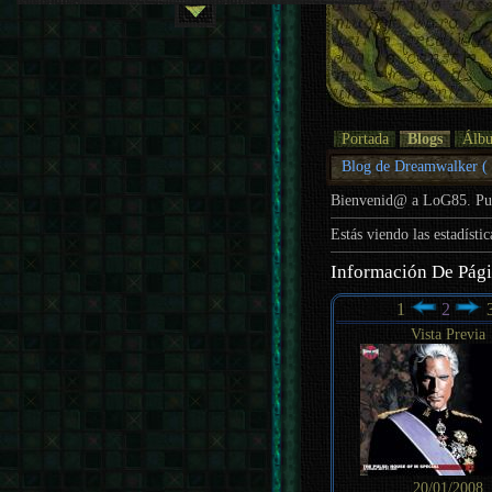
Portada
Blogs
Álb
Blog de Dreamwalker (
Bienvenid@ a LoG85. P
Estás viendo las estadísti
Información De Pág
1
2
Vista Previa
20/01/2008