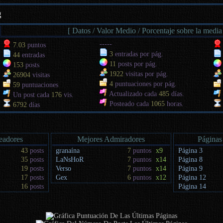
g
[ Datos / Valor Medio / Porcentaje sobre la media
-----
7.03
puntos
3
entradas por pág.
44
entradas
11
posts por pág.
153
posts
1922
visitas por pág.
26904
visitas
4
puntuaciones por pág.
59
puntuaciones
Actualizado cada
485
días.
Un post cada
176
vis.
Posteado cada
1065
horas.
6792
días
eadores
Mejores Admiradores
Páginas
43
posts
granaína
7
puntos
x9
Página 3
35
posts
LaNsHoR
7
puntos
x14
Página 8
19
posts
Verso
7
puntos
x14
Página 9
17
posts
Gex
6
puntos
x12
Página 12
16
posts
Página 14