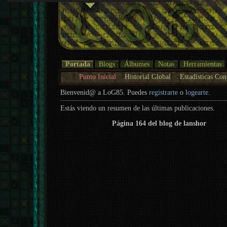
Portada
Blogs
Álbumes
Notas
Herramientas
Punto Inicial
Historial Global
Estadísticas Con
Bienvenid@ a LoG85. Puedes
registrarte
o
logearte
.
Estás viendo un resumen de las últimas publicaciones.
Página 164 del blog de lanshor