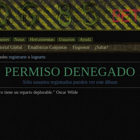
bumes
Notas
Herramientas
Usuarios
Ayuda
torial Global
Estadísticas Conjuntas
Fisgonear
¡Saltar!
uedes
registrarte
o
logearte
.
¡ PERMISO DENEGADO 
Sólo usuarios registrados pueden ver este álbum
ero tiene un reparto deplorable." Oscar Wilde