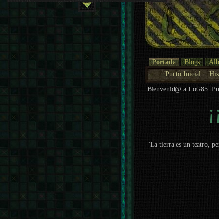
Portada
Blogs
Ál
Punto Inicial
His
Bienvenid@ a LoG85. P
¡
"La tierra es un teatro, p