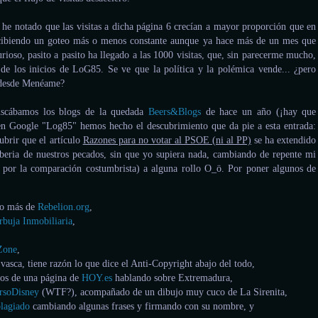
 he notado que las visitas a dicha página 6 crecían a mayor proporción que en
recibiendo un goteo más o menos constante aunque ya hace más de un mes que
urioso, pasito a pasito ha llegado a las 1000 visitas, que, sin parecerme mucho,
 de los inicios de LoG85. Se ve que la política y la polémica vende... ¿pero
n desde Menéame?
scábamos los blogs de la quedada
Beers&Blogs
de hace un año (¡hay que
ir en Google "Log85" hemos hecho el descubrimiento que da pie a esta entrada:
cubrir que el artículo
Razones para no votar al PSOE (ni al PP)
se ha extendido
tiberia de nuestros pecados, sin que yo supiera nada, cambiando de repente mi
 por la comparación costumbrista) a alguna rollo O_ö. Por poner algunos de
lo más de
Rebelion.org
,
rbuja Inmobiliaria
,
Zone
,
vasca, tiene razón lo que dice el Anti-Copyright abajo del todo,
ios de una página de
HOY.es
hablando sobre Extremadura,
rsoDisney
(WTF?), acompañado de un dibujo muy cuco de La Sirenita,
plagiado
cambiando algunas frases y firmando con su nombre, y