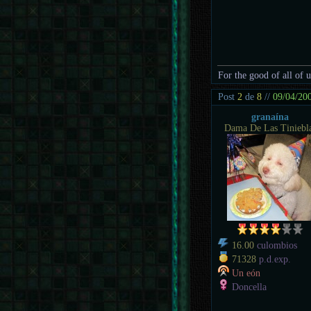
For the good of all of 
Post
2
de
8
//
09/04/20
granaína
Dama De Las Tiniebl
16.00
culombios
71328
p.d.exp.
Un eón
Doncella