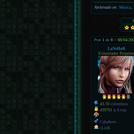
Archivado en:
Música
,
Post
1
de
8
//
08/04/20
LaNsHoR
Eviscerador Perpetu
43.59
culombios
439761
p.d.exp.
-
Caballero
cLicK