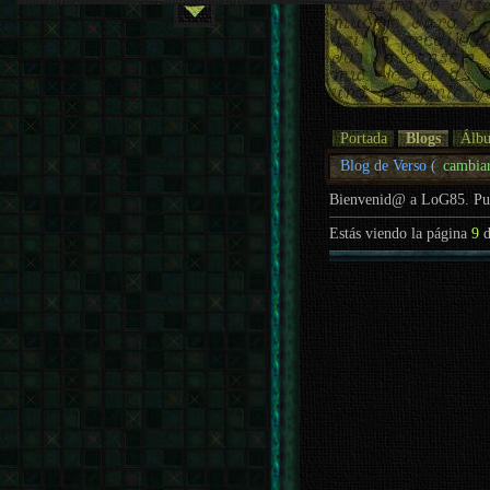
Portada
Blogs
Álb
Blog de Verso (
cambia
Bienvenid@ a LoG85. P
Estás viendo la página
9
d