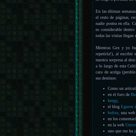
En las últimas semanas
el resto de páginas, 
nadie postea en ella. C
es considerable dentro
todas las visitas llega
Mientras Gex y yo bu
repetirla!), al escrib
nuestra sorpresa al des
a lo largo de esta Cel
cara de acelga (perdón
sus destinos:
Como un artícu
en el foro de
Bu
keegy
,
el blog
Eguren 
boltxe
, una web 
en los comentar
en la web
Unive
uno que me ha