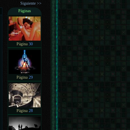
Siguiente >>
Páginas
Página
30
Página
29
Página
28