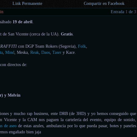
Link Permanente
Compartir en Facebook
in
Entrada
1
de
3
 sábado
19 de abril
.
t de San Vicente (cerca de la UA).
Gratis
.
RAFFITI
con DGP Team Rokers (Segovia),
Folk
,
ta
,
Mind
, Meska,
Reak
,
Daos
,
Taser
y Kace.
con directos de:
r) y Melvin
uniones y mucho rap business, ente DRB (de 3HD) y yo hemos conseguido que
n Vicente y la CAM nos paguen la cartelería del evento, equipo de sonido,
as de aseo
de estas azules, ambulancia por lo que pueda pasar, botes y paneles
 hemos engañado bien jaja