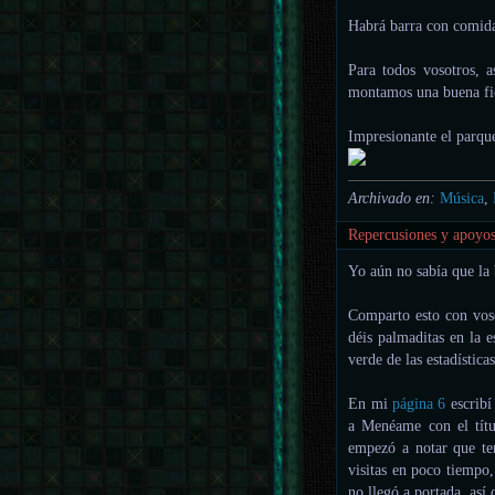
Habrá barra con comida
Para todos vosotros, a
montamos una buena fie
Impresionante el parque
Archivado en:
Música
,
Repercusiones y apoyos 
Yo aún no sabía que la b
Comparto esto con voso
déis palmaditas en la 
verde de las estadístic
En mi
página 6
escrib
a Menéame con el tít
empezó a notar que te
visitas en poco tiempo
no llegó a portada, así 