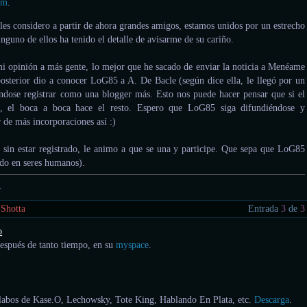
om
.
 les considero a partir de ahora grandes amigos, estamos unidos por un estrecho
nguno de ellos ha tenido el detalle de avisarme de su cariño.
i opinión a más gente, lo mejor que he sacado de enviar la noticia a Menéame
posterior dio a conocer LoG85 a A. De Bacle (según dice ella, le llegó por un
ndose registrar como una blogger más. Esto nos puede hacer pensar que si el
te, el boca a boca hace el resto. Espero que LoG85 siga difundiéndose y
r de más incorporaciones así :)
o sin estar registrado, le animo a que se una y participe. Que sepa que LoG85
ado en seres humanos).
.
 Shotta
Entrada
3
de
3
o
espués de tanto tiempo, en su
myspace
.
labos de Kase.O, Lechowsky, Tote King, Hablando En Plata, etc.
Descarga
.