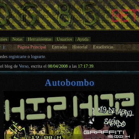
umes
Notas
Herramientas
Usuarios
Ayuda
r
):
Página Principal
Entradas
Historial
Estadísticas
uedes
registrarte
o
logearte
.
el blog de
Verso
, escrita el
08/04/2008
a las
17:17:39
.
Autobombo