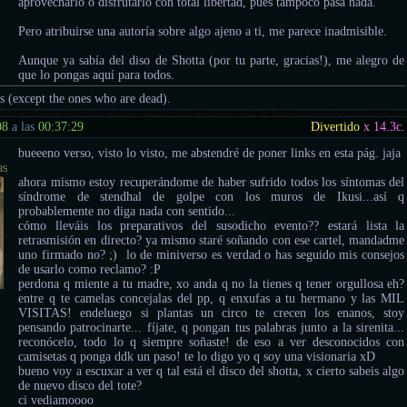
aprovecharlo o disfrutarlo con total libertad, pues tampoco pasa nada.
Pero atribuirse una autoría sobre algo ajeno a ti, me parece inadmisible.
Aunque ya sabía del diso de Shotta (por tu parte, gracias!), me alegro de
que lo pongas aquí para todos.
us (except the ones who are dead).
08
a las
00:37:29
Divertido
x 14.3
c.
bueeeno verso, visto lo visto, me abstendré de poner links en esta pág. jaja
as
ahora mismo estoy recuperándome de haber sufrido todos los síntomas del
síndrome de stendhal de golpe con los muros de Ikusi...así q
probablemente no diga nada con sentido...
cómo lleváis los preparativos del susodicho evento?? estará lista la
retrasmisión en directo? ya mismo staré soñando con ese cartel, mandadme
uno firmado no? ;) lo de miniverso es verdad o has seguido mis consejos
de usarlo como reclamo? :P
perdona q miente a tu madre, xo anda q no la tienes q tener orgullosa eh?
entre q te camelas concejalas del pp, q enxufas a tu hermano y las MIL
VISITAS! endeluego si plantas un circo te crecen los enanos, stoy
pensando patrocinarte... fíjate, q pongan tus palabras junto a la sirenita...
reconócelo, todo lo q siempre soñaste! de eso a ver desconocidos con
camisetas q ponga ddk un paso! te lo digo yo q soy una visionaria xD
bueno voy a escuxar a ver q tal está el disco del shotta, x cierto sabeis algo
de nuevo disco del tote?
ci vediamoooo