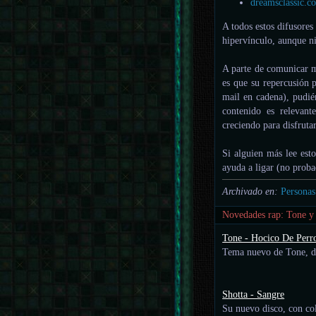
dreamsclassic.c
A todos estos difusores
hipervínculo, aunque ni
A parte de comunicar m
es que su repercusión 
mail en cadena), pudié
contenido es relevan
creciendo para disfruta
Si alguien más lee est
ayuda a ligar (no prob
Archivado en:
Personas
Novedades rap: Tone y
Tone - Hocico De Perr
Tema nuevo de Tone, d
Shotta - Sangre
Su nuevo disco, con co