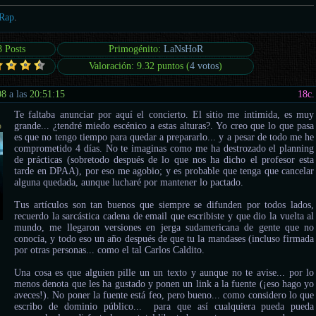
Rap
.
8 Posts
Primogénito:
LaNsHoR
Valoración: 9.32 puntos (
4 votos
)
08
a las
20:51:15
18
c.
Te faltaba anunciar por aquí el concierto. El sitio me intimida, es muy
o
grande... ¿tendré miedo escénico a estas alturas?. Yo creo que lo que pasa
es que no tengo tiempo para quedar a prepararlo... y a pesar de todo me he
comprometido 4 días. No te imaginas como me ha destrozado el planning
de prácticas (sobretodo después de lo que nos ha dicho el profesor esta
tarde en DPAA), por eso me agobio; y es probable que tenga que cancelar
alguna quedada, aunque lucharé por mantener lo pactado.
Tus artículos son tan buenos que siempre se difunden por todos lados,
recuerdo la sarcástica cadena de email que escribiste y que dio la vuelta al
mundo, me llegaron versiones en jerga sudamericana de gente que no
conocía, y todo eso un año después de que tu la mandases (incluso firmada
por otras personas... como el tal Carlos Caldito.
Una cosa es que alguien pille un un texto y aunque no te avise... por lo
menos denota que les ha gustado y ponen un link a la fuente (¡eso hago yo
aveces!). No poner la fuente está feo, pero bueno... como considero lo que
escribo de dominio público... para que así cualquiera pueda pueda