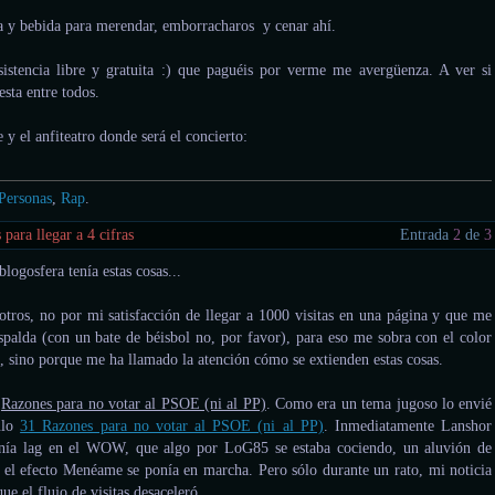
 y bebida para merendar, emborracharos y cenar ahí.
sistencia libre y gratuita :) que paguéis por verme me avergüenza. A ver si
sta entre todos.
 y el anfiteatro donde será el concierto:
Personas
,
Rap
.
para llegar a 4 cifras
Entrada
2
de
3
logosfera tenía estas cosas...
tros, no por mi satisfacción de llegar a 1000 visitas en una página y que me
espalda (con un bate de béisbol no, por favor), para eso me sobra con el color
as, sino porque me ha llamado la atención cómo se extienden estas cosas.
í
Razones para no votar al PSOE (ni al PP)
. Como era un tema jugoso lo envié
ulo
31 Razones para no votar al PSOE (ni al PP)
. Inmediatamente Lanshor
nía lag en el WOW, que algo por LoG85 se estaba cociendo, un aluvión de
, el efecto Menéame se ponía en marcha. Pero sólo durante un rato, mi noticia
que el flujo de visitas desaceleró.