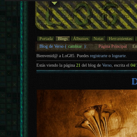
Portada
Blogs
Álbumes
Notas
Herramientas
Blog de Verso (
cambiar
):
Página Principal
En
Bienvenid@ a LoG85. Puedes
registrarte
o
logearte
.
Estás viendo la página
21
del blog de
Verso
, escrita el
04/
D