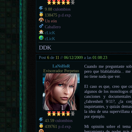
9.88
culombios
138475
p.d.exp.
Un eón
Caballero
cLicK
cLicK
DDK
Post
6
de
11
//
06/12/2009
a las
01:08:23
LaNsHoR
Cuando me preguntaste sobre
Eviscerador Perpetuo
pero que blablablabla... me
no tiene nada que ver.
El caso es que, creo que co
algunos de los monólogos de
canciones y documentales 
¿fahrenheit 9/11?, ¿la cor
inquietantes, y quizás demas
la idea de una supervillana 
por ejemplo.
43.59
culombios
Mi opinión sobre el tema
439761
p.d.exp.
herramienta de poder más f