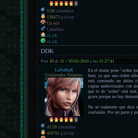
9.88
culombios
138475
p.d.exp.
Un eón
Caballero
cLicK
cLicK
DDK
Post
10
de
11
//
05/01/2010
a las
15:27:41
LaNsHoR
En el titular pone "orden ju
Eviscerador Perpetuo
bien: ya que una orden sólo
está comiendo un delito (
copias audiovisuales con án
que lo de "orden" está mal,
grave porque no hay demost
No sé realmente que dice e
confusión. Por mi parte y po
43.59
culombios
439761
p.d.exp.