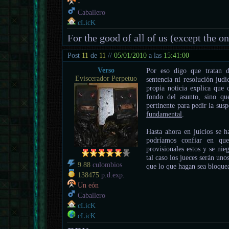
-
Caballero
cLicK
For the good of all of us (except the o
Post
11
de
11
//
05/01/2010
a las
15:41:00
Verso
Por eso digo que tratan d
Eviscerador Perpetuo
sentencia ni resolución judi
propia noticia explica que 
fondo del asunto, sino que
pertinente para pedir la sus
fundamental
.
Hasta ahora en juicios se h
podríamos confiar en que
provisionales estos y se nie
tal caso los jueces serán un
9.88
culombios
que lo que hagan sea bloque
138475
p.d.exp.
Un eón
Caballero
cLicK
cLicK