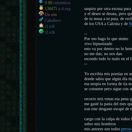
9.88
culombios
suspiro por otra excusa para
138475
p.d.exp.
y el deseo se desata, pero qu
Un eón
de tu musa a tu puta, de recl
Caballero
de los USA a Calcuta y de
M
cLicK
cLicK
--
Por eso hago lo que siento
vivo hipnotizado
esto va por dentro no lo he
no me dan, no nos dan
escondo todo lo malo en el 
--
Yo escribía mis poesías en se
donde sabía que algún día t
esa utopía en forma de tía m
se consume pero sigue con 
recorre mis venas esa pena 
me gasté la pasta del mes qu
tras este desgaste escapé de 
cargo con la culpa de todos
sobre mis hombros
mis amores son todos
perros