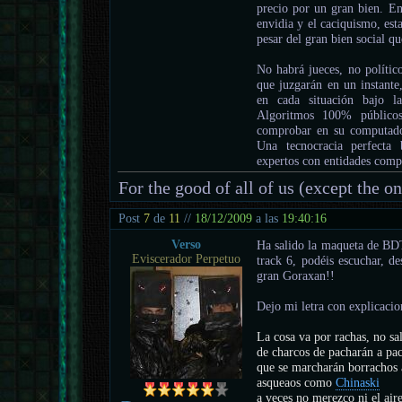
precio por un gran bien. En 
envidia y el caciquismo, est
pesar del gran bien social qu
No habrá jueces, no político
que juzgarán en un instante
en cada situación bajo l
Algoritmos 100% públicos 
comprobar en su computador
Una tecnocracia perfecta 
expertos con entidades comput
For the good of all of us (except the o
Post
7
de
11
//
18/12/2009
a las
19:40:16
Verso
Ha salido la maqueta de BDT
Eviscerador Perpetuo
track 6, podéis escuchar, d
gran Goraxan!!
Dejo mi letra con explicacio
La cosa va por rachas, no sa
de charcos de pacharán a pa
que se marcharán borrachos 
asqueaos como
Chinaski
a veces no merezco ni el aire