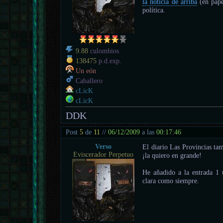
la noticia de arriba
(en pape
política.
9.88
culombios
138475
p.d.exp.
Un eón
Caballero
cLicK
cLicK
DDK
Post
5
de
11
//
06/12/2009
a las
00:17:46
Verso
El diario Las Provincias t
Eviscerador Perpetuo
¡la quiero en grande!
He añadido a la entrada 1 
clara como siempre.