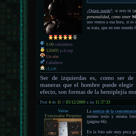
¿
Quien puede
?, si eres tú (
a
personalidad, como tener
W
nos vemos a esa hora, si es 
se trata, que en este mundo
9.00
culombios
120495
p.d.exp.
Un eón
Caballero
cLicK
Ser de izquierdas es, como ser de 
maneras que el hombre puede elegir 
efecto, son formas de la hemiplejía mo
Post
4
de
11
//
05/12/2009
a las
11:37:33
Verso
La
noticia de la concentraci
Eviscerador Perpetuo
mismo texto y misma foto 
(página 66).
En la foto sale muy poca gen