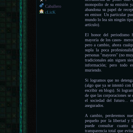
-
monopolio de su emisión ya 
Caballero
abandona su papel de recept
cLicK
en emisor. Un particular pu
mundo lo lea sin ningún tipo
artículo).
El honor del periodismo h
mayoría de los casos- meros
pero a cambio, ahora cualqu
supla la poca profesionalid
personas "mayores" (no muy 
tradicionales aún siguen sie
información; pero todo e
muriendo.
Si logramos que no detenga
(algo que ya se intentó con 
escribir en blogs). Si logra
de que las corporaciones se 
el sociedad del futuro... e
asegurados.
A cambio, perderemos nues
pequeño por la libertad y l
puede consultar cuanto 
transparencia total que evi