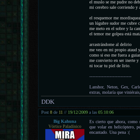
el muslo se me pudre no de
mi cerebro sale corriendo y a
el resquemor me mordisquea
un lúgubre sudor me cubre 
me meto en el sobre y la ca
el temor me golpea está ma
arrastrándome al delirio
me veo en mi propio ataud y
como si eso me fuera a guiar
me convierto en ser inerte y 
ni tocar tu piel de lirio.
---------------------------
Lanshor, Neton, Gex, Carlo
extras, molaría que viniérais
DDK
Post
8
de
11
//
19/12/2009
a las
05:10:06
Big Kahuna
Es cierto que ahora, como 
Vórtice Paladínico
que volar en helicóptero, pe
encantado. Una pena :(