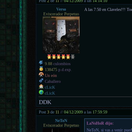
Post
2
de
11
//
04/12/2009
a las
14:14:10
Verso
A las 7:50 en Claveles!!! To
Eviscerador Perpetuo
9.88
culombios
138475
p.d.exp.
Un eón
Caballero
cLicK
cLicK
DDK
Post
3
de
11
//
04/12/2009
a las
17:59:59
NeToN
LaNsHoR dijo:
Eviscerador Perpetuo
NeToN, si vas a venir pued