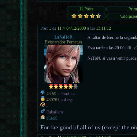
11 Posts
Prim
Valoració
Post
1
de
11
//
04/12/2009
a las
13:11:12
LaNsHoR
A faltar de leerme la segund
Eviscerador Perpetuo
Esta tarde a las 20:00 allí.
NeToN, si vas a venir puede 
43.59
culombios
439761
p.d.exp.
-
Caballero
cLicK
For the good of all of us (except the o