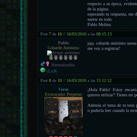
respecto a su época, evident
de la página.
esperando tu respuesta, me 
suerte en todo.
Pablo Molina
Post
7
de
10
//
16/03/2010
a las
08:15:13
Pablo
jaja, cobarde anónimo suena
Cobarde Anónimo
me voy a registrar!
Hermafrodita
cLicK
Post
8
de
10
//
16/03/2010
a las
15:12:12
Verso
¡Hola Pablo! Estoy encanta
Eviscerador Perpetuo
quieres utilizar? Tienes mi p
Además el tema de tu tesis 
o poderla leer cuando la ter