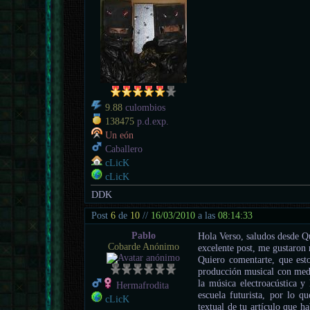
9.88
culombios
138475
p.d.exp.
Un eón
Caballero
cLicK
cLicK
DDK
Post
6
de
10
//
16/03/2010
a las
08:14:33
Pablo
Hola Verso, saludos desde Q
Cobarde Anónimo
excelente post, me gustaron
Quiero comentarte, que esto
producción musical con medi
la música electroacústica y
Hermafrodita
escuela futurista, por lo q
cLicK
textual de tu artículo que h