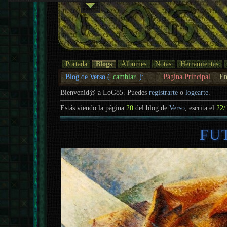
Portada
Blogs
Álbumes
Notas
Herramientas
Blog de Verso (
cambiar
):
Página Principal
En
Bienvenid@ a LoG85. Puedes
registrarte
o
logearte
.
Estás viendo la página
20
del blog de
Verso
, escrita el
22/
FU