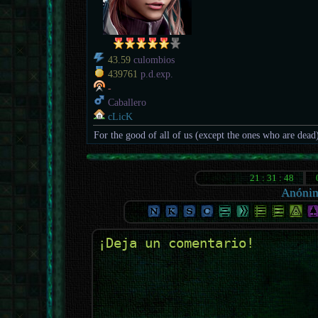
43.59
culombios
439761
p.d.exp.
-
Caballero
cLicK
For the good of all of us (except the ones who are dead
Anóni