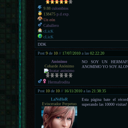
9.88
culombios
138475
p.d.exp.
Un eón
Caballero
cLicK
cLicK
DDK
Post
9
de
10
//
17/07/2010
a las
02:22:20
Anónimo
NO SOY UN HERMAF
Cobarde Anónimo
ANOMIMO YO SOY ALO
Hermafrodita
Post
10
de
10
//
16/11/2010
a las
21:38:35
LaNsHoR
Esta página bate el récor
Eviscerador Perpetuo
superando las 10000 visitas!