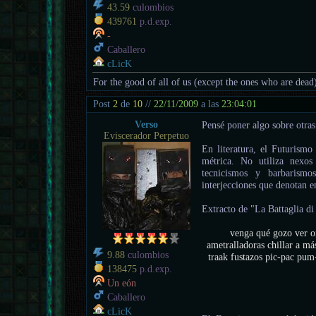
43.59
culombios
439761
p.d.exp.
-
Caballero
cLicK
For the good of all of us (except the ones who are dead
Post
2
de
10
//
22/11/2009
a las
23:04:01
Verso
Pensé poner algo sobre otras
Eviscerador Perpetuo
En literatura, el Futurismo
métrica. No utiliza nexo
tecnicismos y barbarismos
interjecciones que denotan en
Extracto de "La Battaglia d
venga qué gozo ver oi
ametralladoras chillar a má
9.88
culombios
traak fustazos pic-pac pum-
138475
p.d.exp.
Un eón
Caballero
cLicK