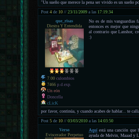
"Un sueño que merece la pena ser vivido es un sueño po
Post
4
de
10
//
23/11/2009
a las
17:19:34
que_risas
No es de mis vanguardias f
Diestra Y Entendida
entonces es mejor que ningu
al contrario que Lanshor, c
:)
7.00
culombios
7466
p.d.exp.
Un eón
Doncella
cLicK
por favor, continúa, y cuando acabes de hablar... te call
Post
5
de
10
//
03/03/2010
a las
14:03:50
Verso
Aquí
está una canción que h
Eviscerador Perpetuo
ayuda de Melvin, Maaad y L