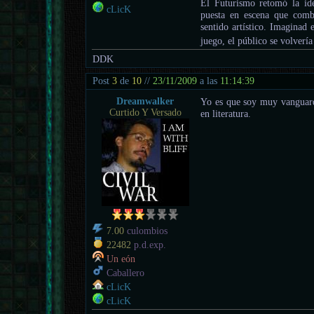
El Futurismo retomó la ide
cLicK
puesta en escena que comb
sentido artístico. Imaginad
juego, el público se volverí
DDK
Post
3
de
10
//
23/11/2009
a las
11:14:39
Dreamwalker
Yo es que soy muy vanguardi
Curtido Y Versado
en literatura.
7.00
culombios
22482
p.d.exp.
Un eón
Caballero
cLicK
cLicK