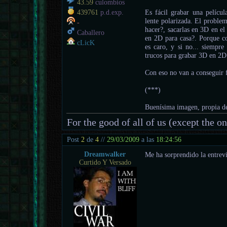
43.59
culombios
Es fácil grabar una pelícu
439761
p.d.exp.
lente polarizada. El problem
-
hacer?, sacarlas en 3D en el 
Caballero
en 2D para casa?. Porque co
cLicK
es caro, y si no... siempre
trucos para grabar 3D en 2D
Con eso no van a conseguir 
(***)
Buenísima imagen, propia d
For the good of all of us (except the o
Post
2
de
4
//
29/03/2009
a las
18:24:56
Dreamwalker
Me ha sorprendido la entrev
Curtido Y Versado