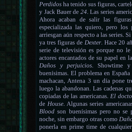
Perdidos
ha tenido sus figuras, carte
y Jack Bauer de
24
. Las series ameri
Ahora acaban de salir las figur
especializada las quiero, pero lo
arriesgan aún respecto a las series. 
ya tres figuras de
Dexter
. Hace 20 añ
serie de televisión es porque no le
actores encantados de su papel en l
Daños y perjuicios
. Showtime y
buenísimas. El problema en España e
machacan, Antena 3 un día pone tr
luego la abandonan. Las cadenas qui
copiadas de las americanas.
El doct
de
House
. Algunas series america
Blood
son buenísimas pero no se p
noche, sin embargo otras como
Daño
ponerla en prime time de cualquier