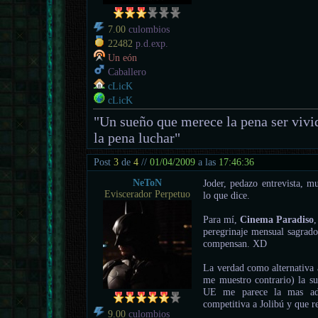
7.00
culombios
22482
p.d.exp.
Un eón
Caballero
cLicK
cLicK
"Un sueño que merece la pena ser vivi
la pena luchar"
Post
3
de
4
//
01/04/2009
a las
17:46:36
NeToN
Joder, pedazo entrevista, m
Eviscerador Perpetuo
lo que dice.
Para mí,
Cinema Paradiso
peregrinaje mensual sagrad
compensan. XD
La verdad como alternativa a
me muestro contrario) la s
UE me parece la mas ade
competitiva a Jolibú y que r
9.00
culombios