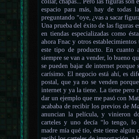
collar, chapas... Pero las figuras son 
espacio para más, hay de todas la
preguntando "oye, ¿vas a sacar figur
Una prueba del éxito de las figuras e
en tiendas especializadas como ést
ahora Fnac y otros establecimientos
este tipo de producto. En cuanto a 
siempre se van a vender, lo bueno q
se pueden bajar de internet porque s
carísimo. El negocio está ahí, es d
postal, que ya no se venden porque
internet y ya la tiene. La tiene pero
dar un ejemplo que me pasó con Mat
acababa de recibir los previos de
Ma
anuncian la película, y vinieron d
carteles y uno decía "lo tengo, lo
madre mía qué tío, éste tiene algún
recibí los carteles de importación, a 