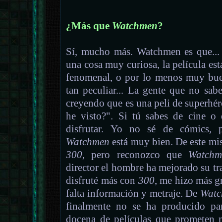
¿Más que
Watchmen
?
Sí, mucho más. Watchmen es que... 
una cosa muy curiosa, la película está
fenomenal, o por lo menos muy buen
tan peculiar... La gente que no sab
creyendo que es una peli de superhéro
he visto?". Si tú sabes de cine o
disfrutar. Yo no sé de cómics, p
Watchmen
está muy bien. De este mi
300
, pero reconozco que
Watchm
director el hombre ha mejorado su tr
disfruté más con
300
, me hizo más g
falta información y metraje. De
Watc
finalmente no se ha producido pa
docena de películas que prometen