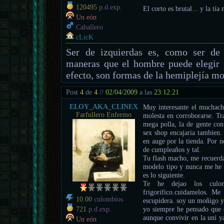
120495
p.d.exp.
El corto es brutal... y la tía
Un eón
Caballero
cLicK
Ser de izquierdas es, como ser de 
maneras que el hombre puede elegir 
efecto, son formas de la hemiplejía mo
Post
4
de
4
//
02/04/2009
a las
23:12:21
ELOY_AKA_CLINEX
Muy interesante el muchach
Farfullero Enfermo
molesta en corroborarse. Tr
mega polla, la de gente con 
sex shop encajaria tambien.
en auge por la tienda. Por 
de cumpleaños y tal.
Tu flash macho, me recuerda
modelo tipo y nunca me he fi
es lo siguiente.
Te he dejao los culo
frigorifico.cuidamelos. M
10.00
culombios
escupidera. soy un moñigo y
yo siempre he pensado que e
721
p.d.exp.
aunque convivir en la uni y
Un eón