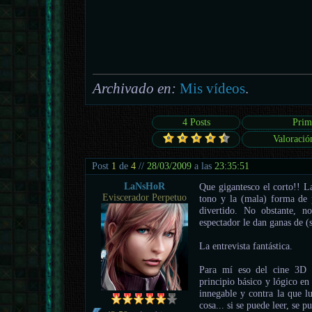
Archivado en:
Mis vídeos
.
4 Posts
Prim
Valoració
Post
1
de
4
//
28/03/2009
a las
23:35:51
LaNsHoR
Que gigantesco el corto!! La
Eviscerador Perpetuo
tono y la (mala) forma de 
divertido. No obstante, n
espectador le dan ganas de (
La entrevista fantástica.
Para mí eso del cine 3D e
principio básico y lógico e
innegable y contra la que lu
cosa... si se puede leer, se p