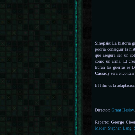
Sinopsis
: La historia g
podría conseguir la hi
que asegura ser un sol
como un arma. El crea
libran las guerras es
B
Cassady
será encontrar
El film es la adaptaci
Director:
Grant Heslov
Reparto:
George Cloo
Mader
,
Stephen Lang
,