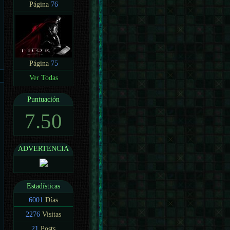
Página
76
Página
75
Ver Todas
Puntuación
7.50
ADVERTENCIA
Estadísticas
6001
Días
2276
Visitas
21
Posts