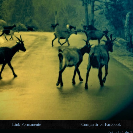
Link Permanente
Compartir en Facebook
Entrada
1
de
7