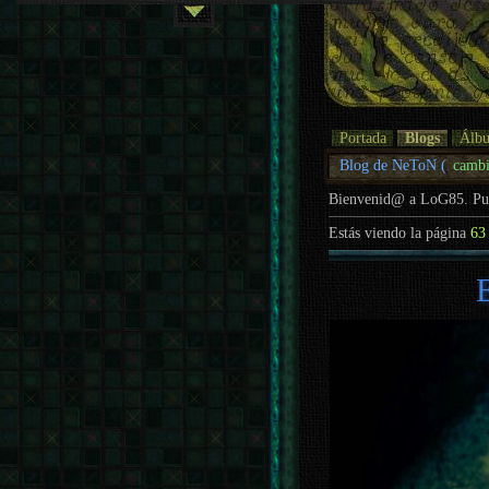
Portada
Blogs
Álb
Blog de NeToN (
cambi
Bienvenid@ a LoG85. P
Estás viendo la página
63