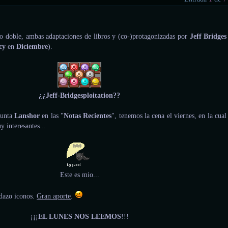
o doble, ambas adaptaciones de libros y (co-)protagonizadas por
Jeff Bridges
cy
en
Diciembre
).
¿¿Jeff-Bridgesploitation??
punta
Lanshor
en las "
Notas Recientes
", tenemos la cena el viernes, en la cual
y interesantes...
Este es mio...
edazo iconos.
Gran aporte
.
¡¡¡
EL LUNES NOS LEEMOS
!!!