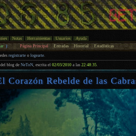
umes
Notas
Herramientas
Usuarios
Ayuda
ar
):
Página Principal
Entradas
Historial
Estadísticas
uedes
registrarte
o
logearte
.
del blog de
NeToN
, escrita el
02/03/2010
a las
22:48:35
.
El Corazón Rebelde de las Cabra