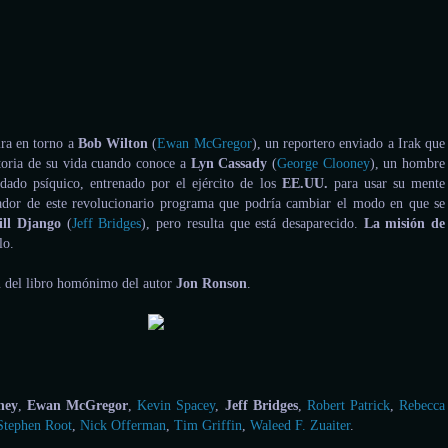
ira en torno a
Bob Wilton
(
Ewan McGregor
), un reportero enviado a Irak que
storia de su vida cuando conoce a
Lyn Cassady
(
George Clooney
), un hombre
dado psíquico, entrenado por el ejército de los
EE.UU.
para usar su mente
dor de este revolucionario programa que podría cambiar el modo en que se
ill Django
(
Jeff Bridges
), pero resulta que está desaparecido.
La misión de
lo.
ón del libro homónimo del autor
Jon Ronson
.
.
ney
,
Ewan McGregor
,
Kevin Spacey
,
Jeff Bridges
,
Robert Patrick
,
Rebecca
Stephen Root
,
Nick Offerman
,
Tim Griffin
,
Waleed F. Zuaiter
.