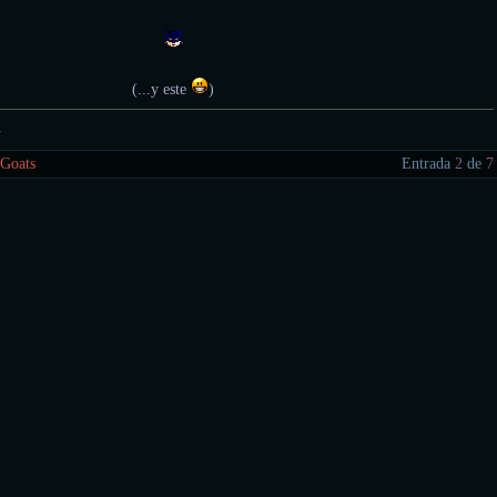
(...y este
)
.
 Goats
Entrada
2
de
7