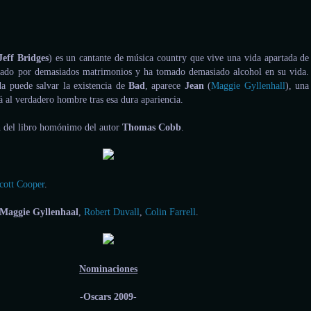
Jeff Bridges
) es un cantante de música country que vive una vida apartada de
asado por demasiados matrimonios y ha tomado demasiado alcohol en su vida.
a puede salvar la existencia de
Bad
, aparece
Jean
(
Maggie Gyllenhall
), una
á al verdadero hombre tras esa dura apariencia.
ón del libro homónimo del autor
Thomas Cobb
.
cott Cooper
.
Maggie Gyllenhaal
,
Robert Duvall
,
Colin Farrell
.
Nominaciones
-
Oscars 2009
-