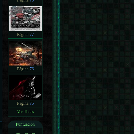
Página
78
Página
77
Página
76
Página
75
Ver Todas
Puntuación