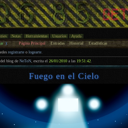
umes
Notas
Herramientas
Usuarios
Ayuda
ar
):
Página Principal
Entradas
Historial
Estadísticas
uedes
registrarte
o
logearte
.
del blog de
NeToN
, escrita el
26/01/2010
a las
19:51:42
.
Fuego en el Cielo