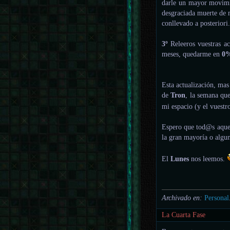
darle un mayor movimie
desgraciada muerte de 
conllevado a posteriori
3º
Releeros vuestras ac
meses, quedarme en
0
Esta actualización, ma
de
Tron
, la semana que
mi espacio (y el vuestr
Espero que tod@s aquel
la gran mayoría o algun
El
Lunes
nos leemos.
Archivado en:
Personal
La Cuarta Fase