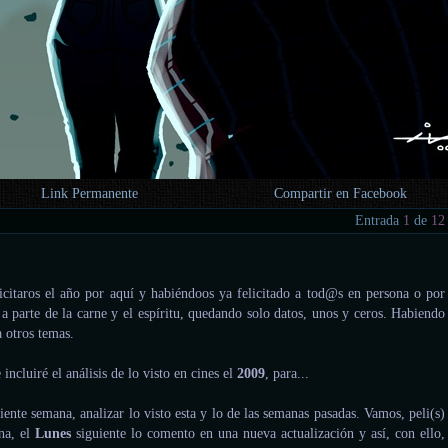
Link Permanente
Compartir en Facebook
Entrada
1
de
12
icitaros el año por aquí y habiéndoos ya felicitado a tod@s en persona o por
a parte de la carne y el espíritu, quedando solo datos, unos y ceros. Habiendo
 otros temas.
ncluiré el análisis de lo visto en cines el
2009
, para...
guiente semana, analizar lo visto esta y lo de las semanas pasadas. Vamos, peli(s)
na, el
Lunes
siguiente lo comento en una nueva actualización y así, con ello,