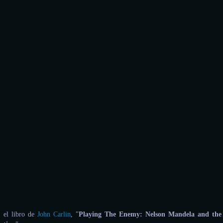
n el libro de
John Carlin
, "
Playing The Enemy: Nelson Mandela and the