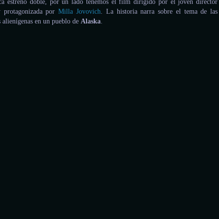
a estreno doble, por un lado tenemos el film dirigido por el joven director
 protagonizada por
Milla Jovovich
. La historia narra sobre el tema de las
s alienígenas en un pueblo de
Alaska
.