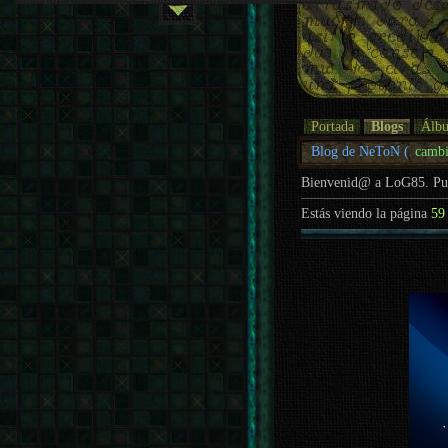
Portada
Blogs
Álb
Blog de NeToN (
cambi
Bienvenid@ a LoG85. P
Estás viendo la página
59