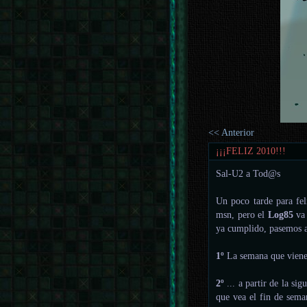
<< Anterior
¡¡¡FELIZ 2010!!!
Sal-U2 a Tod@s
Un poco tarde para fel
msn, pero el
Log85
va 
ya cumplido, pasemos a
1º
La semana que viene i
2º
... a partir de la si
que vea el fin de sema