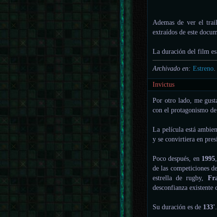
Ademas de ver el trail
extraídos de este docum
La duración del film e
Archivado en:
Estreno
.
Invictus
Por otro lado, me gust
con el protagonismo d
La película está ambie
y se convirtiera en pre
Poco después, en
1995
de las competiciones d
estrella de rugby,
Fr
desconfianza existente 
Su duración es de
133'