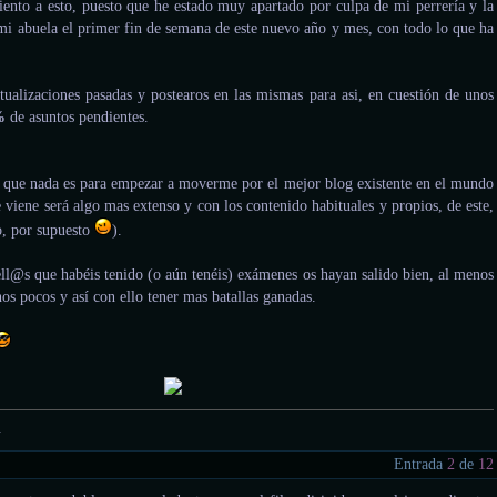
nto a esto, puesto que he estado muy apartado por culpa de mi perrería y la
mi abuela el primer fin de semana de este nuevo año y mes, con todo lo que ha
.
tualizaciones pasadas y postearos en las mismas para asi, en cuestión de unos
%
de asuntos pendientes.
s que nada es para empezar a moverme por el mejor blog existente en el mundo
 viene será algo mas extenso y con los contenido habituales y propios, de este,
o, por supuesto
).
l@s que habéis tenido (o aún tenéis) exámenes os hayan salido bien, al menos
os pocos y así con ello tener mas batallas ganadas.
.
Entrada
2
de
12