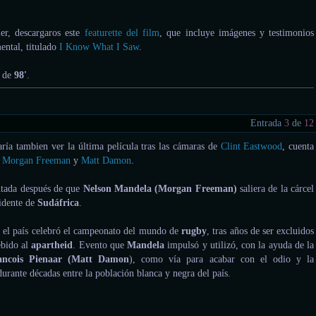
er, descargaros este
featurette del film
, que incluye imágenes y testimonios
ental, titulado
I Know What I Saw
.
s de
98'
.
Entrada
3
de
12
aría tambien ver la última película tras las cámaras de
Clint Eastwood
, cuenta
e
Morgan Freeman
y
Matt Damon
.
ntada después de que
Nelson Mandela (Morgan Freeman)
saliera de la cárcel
sidente de
Sudáfrica
.
, el país celebró el campeonato del mundo de
rugby
, tras años de ser excluidos
ebido al
apartheid
. Evento que
Mandela
impulsó y utilizó, con la ayuda de la
ancois Pienaar (Matt Damon
), como vía para acabar con el odio y la
durante décadas entre la población blanca y negra del país.
.