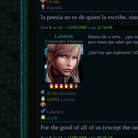
Un eón
Doncella
la poesía no es de quien la escribe, sino
Post
8
de
13
//
13/09/2009
a las
22:56:06
LaNsHoR
Hemos ido a verla... ¿que 
Eviscerador Perpetuo
pero tienes que saber que tipo
¿Qué hay que explicarte? xD,
43.59
culombios
439761
p.d.exp.
-
Caballero
cLicK
For the good of all of us (except the o
Post
9
de
13
//
14/09/2009
a las
00:36:58