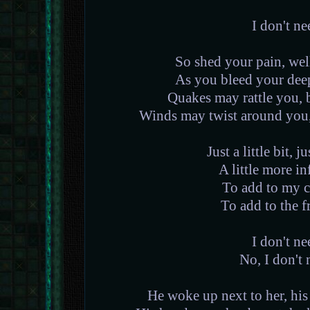
I don't ne
So shed your pain, well 
As you bleed your deep
Quakes may rattle you, b
Winds may twist around you, 
Just a little bit, ju
A little more i
To add to my 
To add to the f
I don't ne
No, I don't 
He woke up next to her, his