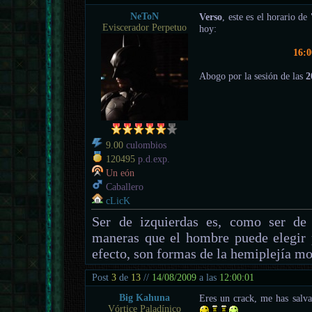
NeToN
Verso
, este es el horario de 
Eviscerador Perpetuo
hoy:
16:0
Abogo por la sesión de las
2
9.00
culombios
120495
p.d.exp.
Un eón
Caballero
cLicK
Ser de izquierdas es, como ser de 
maneras que el hombre puede elegir 
efecto, son formas de la hemiplejía mo
Post
3
de
13
//
14/08/2009
a las
12:00:01
Big Kahuna
Eres un crack, me has salva
Vórtice Paladínico