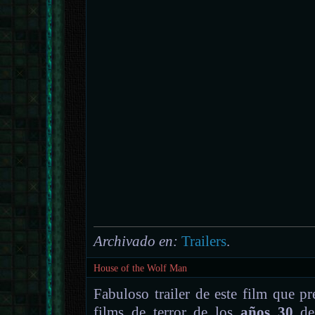
Archivado en:
Trailers
.
House of the Wolf Man
Fabuloso trailer de este film que p
films de terror de los
años 30
d