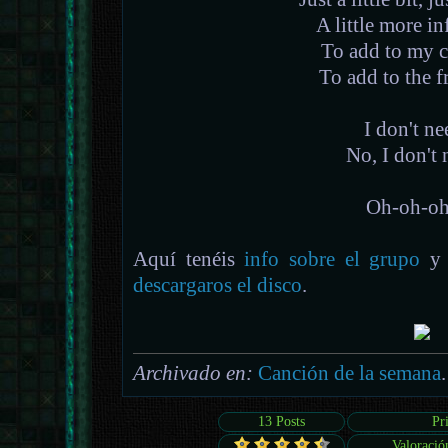
A little more i
To add to my 
To add to the f
I don't ne
No, I don't 
Oh-oh-oh
Aquí tenéis
info sobre el grupo
y 
descargaros el disco
.
Archivado en:
Canción de la semana
.
13 Posts
Pr
Valoració