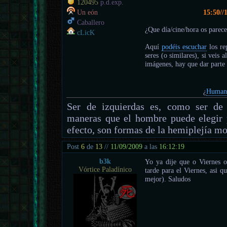
120495
p.d.exp.
15:50//
Un eón
Caballero
¿Que día/cine/hora os parece
cLicK
Aquí
podéis escuchar
los re
seres (o similares), si veis 
imágenes, hay que dar parte 
¿
Humano
Ser de izquierdas es, como ser de 
maneras que el hombre puede elegir 
efecto, son formas de la hemiplejía mo
Post
6
de
13
//
11/09/2009
a las
16:12:19
b3k
Yo ya dije que o Viernes 
Vórtice Paladínico
tarde para el Viernes, asi 
mejor). Saludos