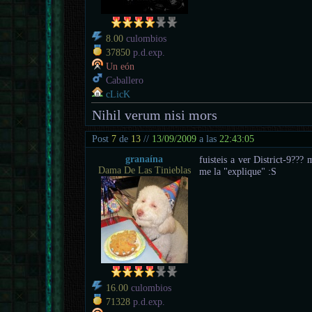
8.00
culombios
37850
p.d.exp.
Un eón
Caballero
cLicK
Nihil verum nisi mors
Post
7
de
13
//
13/09/2009
a las
22:43:05
granaína
fuisteis a ver District-9???
Dama De Las Tinieblas
me la "explique" :S
16.00
culombios
71328
p.d.exp.