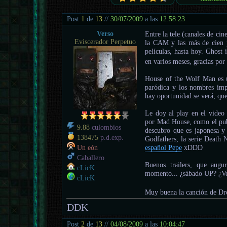
Post
1
de
13
//
30/07/2009
a las
12:58:23
Verso
Entre la tele (canales de cin
Eviscerador Perpetuo
la CAM y las más de cien p
películas, hasta hoy. Ghost 
en varios meses, gracias por
House of the Wolf Man es u
paródica y los nombres imp
hay oportunidad se verá, que
Le doy al play en el video
por Mad House, como el pub
9.88
culombios
descubro que es japonesa y
138475
p.d.exp.
Godfathers, la serie Death N
español Pepe
xDDD
Un eón
Caballero
Buenos trailers, que augu
cLicK
momento... ¿sábado UP? ¿V
cLicK
Muy buena la canción de Dr
DDK
Post
2
de
13
//
04/08/2009
a las
10:04:47