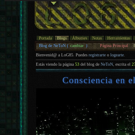
Portada
Blogs
Álbumes
Notas
Herramientas
Blog de NeToN (
cambiar
):
Página Principal
Bienvenid@ a LoG85. Puedes
registrarte
o
logearte
.
Estás viendo la página
53
del blog de
NeToN
, escrita el
2
Consciencia en e