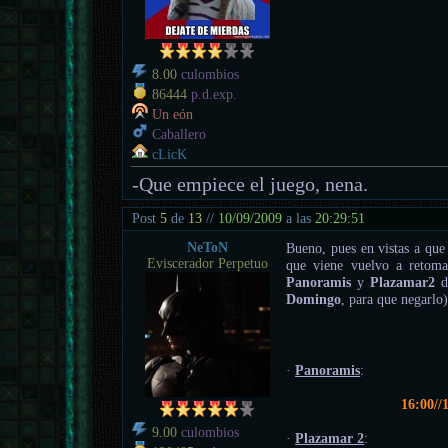
8.00
culombios
86444
p.d.exp.
Un eón
Caballero
cLicK
-Que empiece el juego, nena.
Post
5
de
13
//
10/09/2009
a las
20:29:51
NeToN
Bueno, pues en vistas a que
Eviscerador Perpetuo
que viene vuelvo a retoma
Panoramis
y
Plazamar2
d
Domingo
, para que negarlo)
·
Panoramis
:
16:00//
9.00
culombios
·
Plazamar 2
: