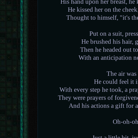
His hand upon her breast, he
He kissed her on the cheek,
Thought to himself, "it's the
Put on a suit, pres
He brushed his hair, 
Then he headed out to
With an anticipation 
The air was
He could feel it 
With every step he took, a pra
They were prayers of forgivene
And his actions a gift for
Oh-oh-oh
Just a little bit, ju