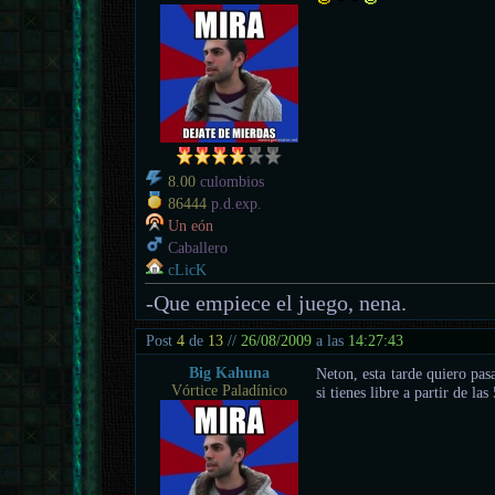
8.00
culombios
86444
p.d.exp.
Un eón
Caballero
cLicK
-Que empiece el juego, nena.
Post
4
de
13
//
26/08/2009
a las
14:27:43
Big Kahuna
Neton, esta tarde quiero pa
Vórtice Paladínico
si tienes libre a partir de las