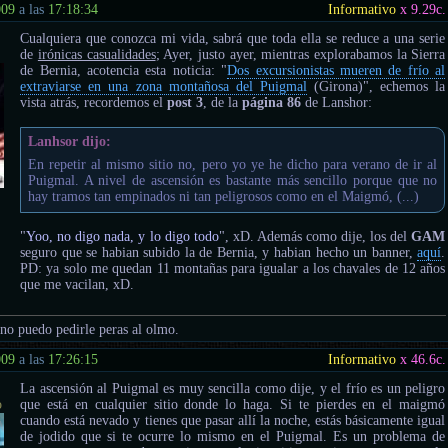
009
a las
17:18:34
Informativo
x 9.29
c.
Cualquiera que conozca mi vida, sabrá que toda ella se reduce a una serie
de
irónicas casualidades
; Ayer, justo ayer, mientras explorabamos la Sierra
de Bernia, acotencia esta noticia: "
Dos excursionistas mueren de frío al
extraviarse en una zona montañosa del Puigmal
(Girona)", echemos la
vista atrás, recordemos el
post 3
, de la
página 86
de Lanshor:
Lanhsor dijo:
En repetir al mismo sitio no, pero yo ye he dicho para verano de ir al
Puigmal. A nivel de ascensión es bastante más sencillo porque que no
hay tramos tan empinados ni tan peligrosos como en el Maigmó, (...)
"
Yoo, no digo nada, y lo digo todo
", xD. Además como dije, los del
GAM
seguro que se habian subido la de Bernia, y habian hecho un banner,
aquí
.
PD: ya solo me quedan 11 montañas para igualar a los chavales de 12 años
que me vacilan, xD.
 no puedo pedirle peras al olmo.
009
a las
17:26:15
Informativo
x 46.6
c.
La ascensión al Puigmal es muy sencilla como dije, y el frío es un peligro
o
que está en cualquier sitio donde lo haga. Si te pierdes en el maigmó
cuando está nevado y tienes que pasar allí la noche, estás básicamente igual
de jodido que si te ocurre lo mismo en el Puigmal. Es un problema de