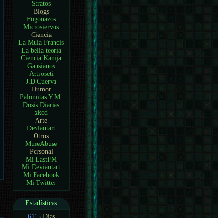
Stratos
Blogs
Fogonazos
Microsiervos
Ciencia
La Mula Francis
La bella teoría
Ciencia Kanija
Gausianos
Astroseti
J.D.Cuerva
Humor
Palomitas Y M.
Dosis Diarias
xkcd
Arte
Deviantart
Otros
MuseAbuse
Personal
Mi LastFM
Mi Deviantart
Mi Facebook
Mi Twitter
Estadísticas
6115
Días