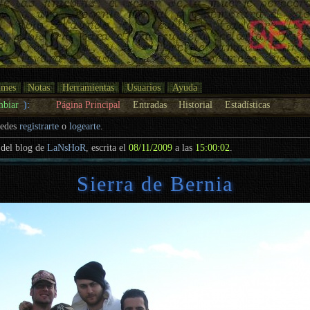
umes
Notas
Herramientas
Usuarios
Ayuda
mbiar
):
Página Principal
Entradas
Historial
Estadísticas
uedes
registrarte
o
logearte
.
del blog de
LaNsHoR
, escrita el
08/11/2009
a las
15:00:02
.
Sierra de Bernia