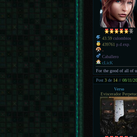
43.59
culombios
439761
p.d.exp.
-
Caballero
cLicK
For the good of all of 
Post
3
de
14
//
08/11/2
Verso
Eviscerador Perpetu