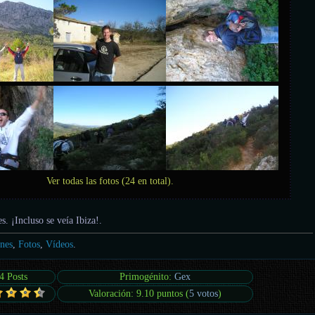
Ver todas las fotos (24 en total).
es. ¡Incluso se veía Ibiza!.
nes
,
Fotos
,
Vídeos
.
4 Posts
Primogénito:
Gex
Valoración: 9.10 puntos (
5 votos
)