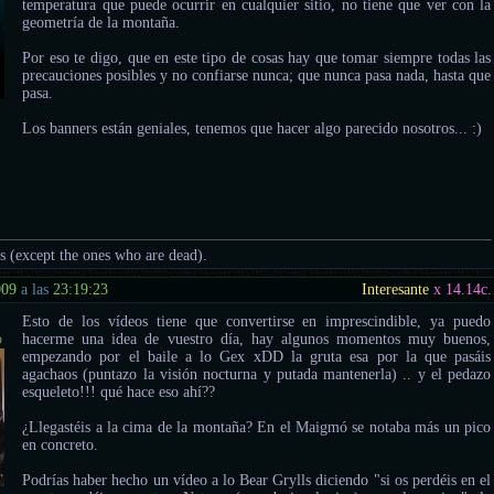
temperatura que puede ocurrir en cualquier sitio, no tiene que ver con la
geometría de la montaña.
Por eso te digo, que en este tipo de cosas hay que tomar siempre todas las
precauciones posibles y no confiarse nunca; que nunca pasa nada, hasta que
pasa.
Los banners están geniales, tenemos que hacer algo parecido nosotros... :)
us (except the ones who are dead).
009
a las
23:19:23
Interesante
x 14.14
c.
Esto de los vídeos tiene que convertirse en imprescindible, ya puedo
o
hacerme una idea de vuestro día, hay algunos momentos muy buenos,
empezando por el baile a lo Gex xDD la gruta esa por la que pasáis
agachaos (puntazo la visión nocturna y putada mantenerla) .. y el pedazo
esqueleto!!! qué hace eso ahí??
¿Llegastéis a la cima de la montaña? En el Maigmó se notaba más un pico
en concreto.
Podrías haber hecho un vídeo a lo Bear Grylls diciendo "si os perdéis en el