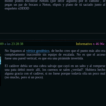
monte podéis encontrar Netons (por decir alguien) por el camino", le
pegas un par de bocaos a Neton, elipsis y plano de tú saciado junto al
esqueleto xDDDD
009
a las
23:28:38
Informativo
x 46.96
c.
No llegamos al
vértice geodésico
, de hecho creo que el punto más alto era
o
completamente inaccesible sin equipo de escalada. No es que el acceso
fuese una pared vertical; es que era una pirámide invertida.
El cadáver debía ser una cabra salvaje que cayó en un salto y al romperse
una pata debió morir allí, los cuernos se salen ¿verdad?. Hubiera hecho
alguna gracia con el cadáver, si no fuese porque todavía olía un poco mal
(no mucho, pero sí un poco).