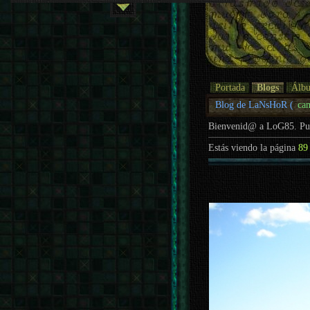
Portada
Blogs
Álb
Blog de LaNsHoR (
ca
Bienvenid@ a LoG85. P
Estás viendo la página
89