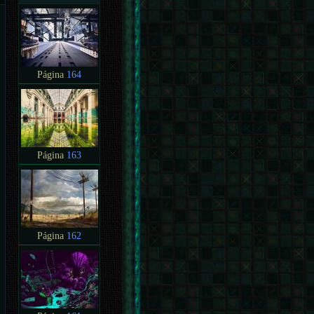
Página
164
Página
163
Página
162