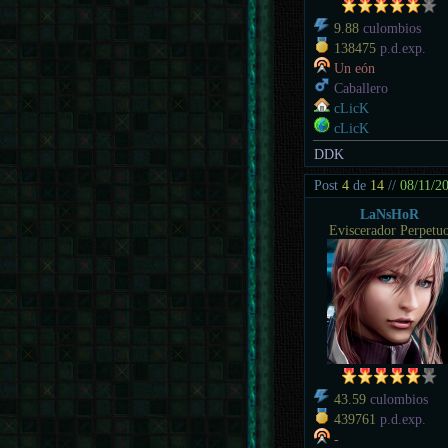
9.88
culombios
138475
p.d.exp.
Un eón
Caballero
cLicK
cLicK
DDK
Post
4
de
14
//
08/11/2
LaNsHoR
Eviscerador Perpetu
43.59
culombios
439761
p.d.exp.
-