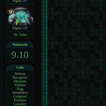
Página
161
Página
160
Ver Todas
Puntuación
9.10
Links
Noticias
Barrapunto
Menéame
Slashdot
Digg
Informática
Codepixel
Pixélame
Gamedev