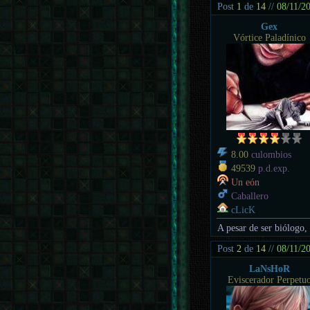
Post
1
de
14
//
08/11/2
Gex
Vórtice Paladínico
8.00
culombios
49539
p.d.exp.
Un eón
Caballero
cLicK
A pesar de ser biólogo,
Post
2
de
14
//
08/11/2
LaNsHoR
Eviscerador Perpetu