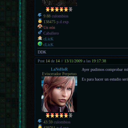
9.88
culombios
138475
p.d.exp.
Un eón
Caballero
cLicK
cLicK
DDK
Post
14
de
14
//
13/11/2009
a las
19:17:38
LaNsHoR
Ayer pudimos comprobar mi t
Eviscerador Perpetuo
Es para hacer un estudio ser
43.59
culombios
439761
p.d.exp.