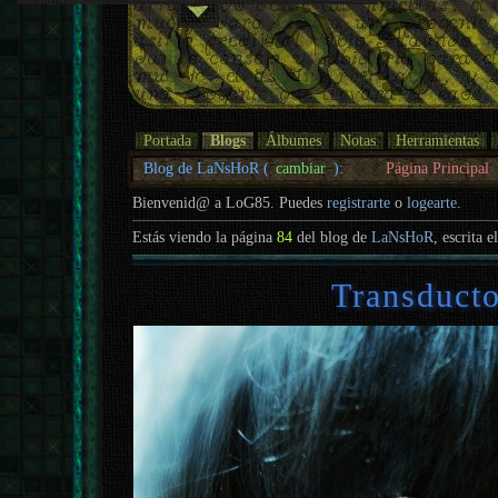
Portada
Blogs
Álbumes
Notas
Herramientas
Blog de LaNsHoR (
cambiar
):
Página Principal
Bienvenid@ a LoG85. Puedes
registrarte
o
logearte
.
Estás viendo la página
84
del blog de
LaNsHoR
, escrita e
Transducto