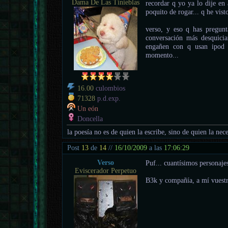
Dama De Las Tinieblas
recordar q yo ya lo dije en
poquito de rogar... q he visto
verso, y eso q has pregunt
conversación más desquici
engañen con q usan ipod 
momento...
16.00
culombios
71328
p.d.exp.
Un eón
Doncella
la poesía no es de quien la escribe, sino de quien la nece
Post
13
de
14
//
16/10/2009
a las
17:06:29
Verso
Puf... cuantísimos personaje
Eviscerador Perpetuo
B3k y compañía, a mí vuestr