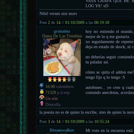
VAYA CHAPA QUE HE M
LOG YA! xD
Nihil verum nisi mors
Post
2
de
14
//
01/10/2009
a las
00:19:18
granaína
hoy no entiendo el mundo, 
Dama De Las Tinieblas
mejor de lo q me gustaría.
xo seguidamente de repente
deja en estado de shock, ni
no deberías seguir comiendo
tu paladar así.
cómo se quita el addon ese?
tengo fijo q lo tengo :S
16.00
culombios
autobuses... yo creo q cual
contando anecdotas, acordao
71328
p.d.exp.
Un eón
Doncella
la poesía no es de quien la escribe, sino de quien la nece
Post
3
de
14
//
01/10/2009
a las
10:55:24
Dreamwalker
Mi voto en la encuesta está