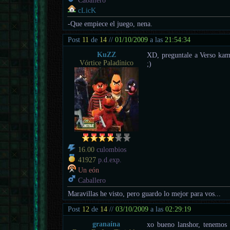
Caballero
cLicK
-Que empiece el juego, nena.
Post
11
de
14
//
01/10/2009
a las
21:54:34
KuZZ
XD, preguntale a Verso kam
Vórtice Paladínico
;)
16.00
culombios
41927
p.d.exp.
Un eón
Caballero
Maravillas he visto, pero guardo lo mejor para vos...
Post
12
de
14
//
03/10/2009
a las
02:29:19
granaína
xo bueno lanshor, tenemos