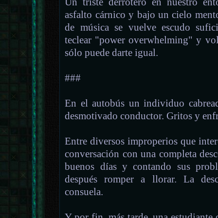
Un triste derrotero en nuestro en
asfalto cárnico y bajo un cielo men
de música se vuelve escudo sufic
teclear "power overwhelming" y volv
sólo puede darte igual.
###
En el autobús un individuo cabrea
desmotivado conductor. Gritos y enfr
Entre diversos improperios que inte
conversación con una completa desc
buenos días y contando sus probl
después romper a llorar. La desc
consuela.
Y por fin, más tarde, una estudiant