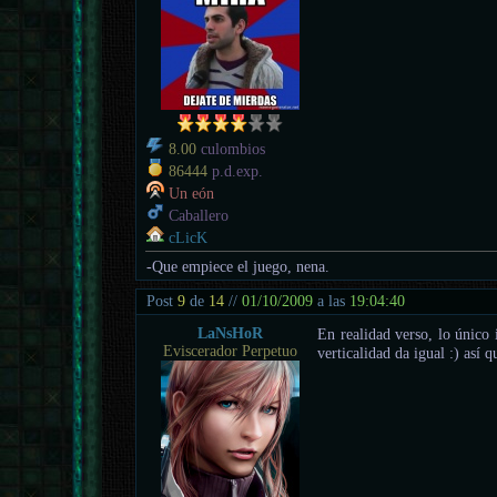
8.00
culombios
86444
p.d.exp.
Un eón
Caballero
cLicK
-Que empiece el juego, nena.
Post
9
de
14
//
01/10/2009
a las
19:04:40
LaNsHoR
En realidad verso, lo único 
Eviscerador Perpetuo
verticalidad da igual :) así 