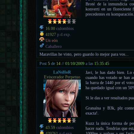
Broté de la inmundicia c
konverti en un floreciente f
precedentes en komparación
16.00
culombios
41927
p.d.exp.
Un eón
Caballero
Maravillas he visto, pero guardo lo mejor para vos...
Post
5
de
14
//
01/10/2009
a las
15:35:45
LaNsHoR
Javi, le has dado bien. Lo
Eviscerador Perpetuo
cuando has votado se han ac
la barra de 1440 por el voto
ha quedado igual con un 50
Si le das a ver resultados p
Granaína y B3k, plz contes
exacta!.
Kuzz la única forma de perd
43.59
culombios
hacer nada. Tendrías que est
1000pe y volver a ser farfu
439761
p.d.exp.