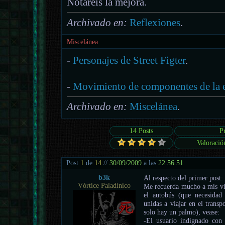
Notaréis la mejora.
Archivado en:
Reflexiones
.
Miscelánea
-
Personajes de Street Figter
.
-
Movimiento de componentes de la 
Archivado en:
Miscelánea
.
14 Posts
P
Valoració
Post
1
de
14
//
30/09/2009
a las
22:56:51
b3k
Al respecto del primer post:
Vórtice Paladínico
Me recuerda mucho a mis via
el autobús (que necesidad 
unidas a viajar en el trans
solo hay un palmo), vease:
-El usuario indignado con 