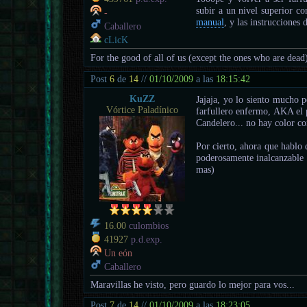
subir a un nivel superior co
-
manual
, y las instrucciones
Caballero
cLicK
For the good of all of us (except the ones who are dead
Post
6
de
14
//
01/10/2009
a las
18:15:42
KuZZ
Jajaja, yo lo siento mucho 
Vórtice Paladínico
farfullero enfermo, AKA el 
Candelero... no hay color c
Por cierto, ahora que hablo
poderosamente inalcanzable 
mas)
16.00
culombios
41927
p.d.exp.
Un eón
Caballero
Maravillas he visto, pero guardo lo mejor para vos...
Post
7
de
14
//
01/10/2009
a las
18:23:05