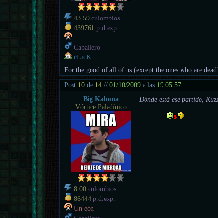
43.59
culombios
439761
p.d.exp.
-
Caballero
cLicK
For the good of all of us (except the ones who are dead
Post
10
de
14
//
01/10/2009
a las
19:05:57
Big Kahuna
Dónde está ese partido, Kuzz
Vórtice Paladínico
8.00
culombios
86444
p.d.exp.
Un eón