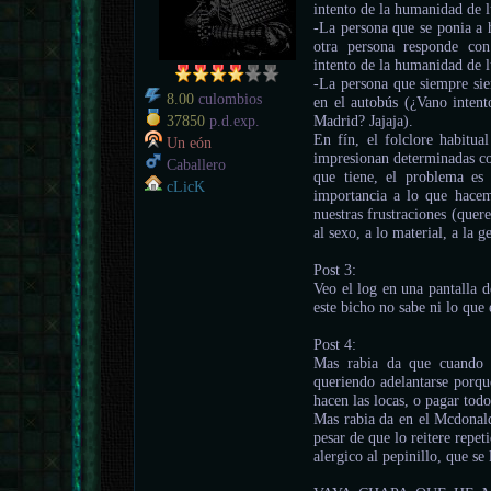
intento de la humanidad de l
-La persona que se ponia a h
otra persona responde co
intento de la humanidad de l
-La persona que siempre si
8.00
culombios
en el autobús (¿Vano intent
Madrid? Jajaja).
37850
p.d.exp.
En fín, el folclore habitua
Un eón
impresionan determinadas co
Caballero
que tiene, el problema es
cLicK
importancia a lo que hacem
nuestras frustraciones (quer
al sexo, a lo material, a la g
Post 3:
Veo el log en una pantalla 
este bicho no sabe ni lo que 
Post 4:
Mas rabia da que cuando 
queriendo adelantarse porque
hacen las locas, o pagar tod
Mas rabia da en el Mcdonal
pesar de que lo reitere repe
alergico al pepinillo, que se