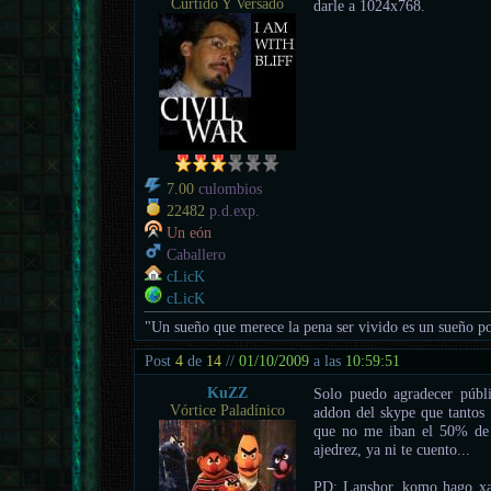
Curtido Y Versado
darle a 1024x768.
7.00
culombios
22482
p.d.exp.
Un eón
Caballero
cLicK
cLicK
"Un sueño que merece la pena ser vivido es un sueño po
Post
4
de
14
//
01/10/2009
a las
10:59:51
KuZZ
Solo puedo agradecer públ
Vórtice Paladínico
addon del skype que tantos
que no me iban el 50% de l
ajedrez, ya ni te cuento...
PD: Lanshor, komo hago xa v