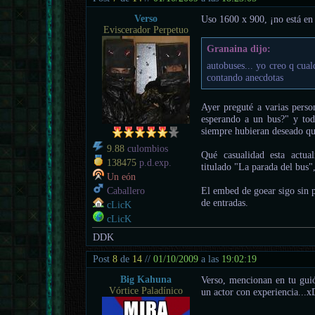
Verso
Uso 1600 x 900, ¡no está en l
Eviscerador Perpetuo
Granaina dijo:
autobuses... yo creo q cua
contando anecdotas
Ayer preguté a varias pers
esperando a un bus?" y to
siempre hubieran deseado qu
9.88
culombios
Qué casualidad esta actua
138475
p.d.exp.
titulado "La parada del bus"
Un eón
El embed de goear sigo sin 
Caballero
de entradas.
cLicK
cLicK
DDK
Post
8
de
14
//
01/10/2009
a las
19:02:19
Big Kahuna
Verso, mencionan en tu guió
Vórtice Paladínico
un actor con experiencia...x