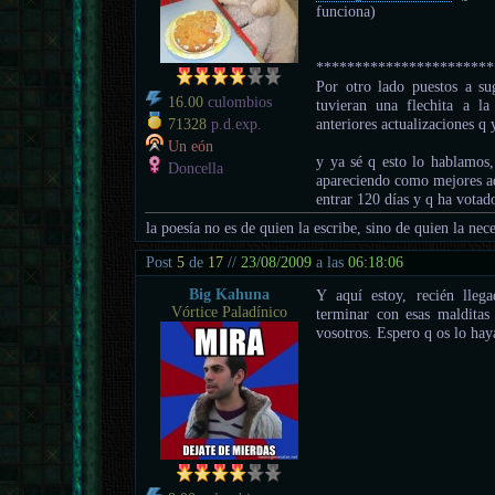
funciona)
***********************
Por otro lado puestos a sug
16.00
culombios
tuvieran una flechita a la
anteriores actualizaciones q
71328
p.d.exp.
Un eón
y ya sé q esto lo hablamos
Doncella
apareciendo como mejores ad
entrar 120 días y q ha votad
la poesía no es de quien la escribe, sino de quien la nece
Post
5
de
17
//
23/08/2009
a las
06:18:06
Big Kahuna
Y aquí estoy, recién lleg
Vórtice Paladínico
terminar con esas maldita
vosotros. Espero q os lo hay