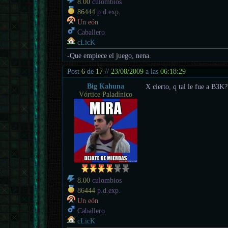
8.00
culombios
86444
p.d.exp.
Un eón
Caballero
cLicK
-Que empiece el juego, nena.
Post
6
de
17
//
23/08/2009
a las
06:18:29
Big Kahuna
X cierto, q tal le fue a B3K
Vórtice Paladínico
8.00
culombios
86444
p.d.exp.
Un eón
Caballero
cLicK