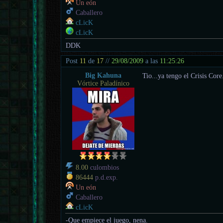
Un eón
Caballero
cLicK
cLicK
DDK
Post
11
de
17
//
29/08/2009
a las
11:25:26
Big Kahuna
Tio...ya tengo el Crisis 
Vórtice Paladínico
8.00
culombios
86444
p.d.exp.
Un eón
Caballero
cLicK
-Que empiece el juego, nena.