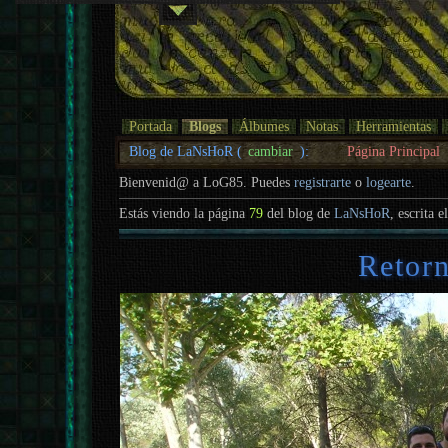
Portada
Blogs
Álbumes
Notas
Herramientas
Blog de LaNsHoR (
cambiar
):
Página Principal
Bienvenid@ a LoG85. Puedes
registrarte
o
logearte
.
Estás viendo la página
79
del blog de
LaNsHoR
, escrita e
Retorn