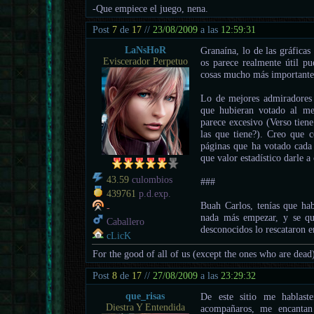
-Que empiece el juego, nena.
Post
7
de
17
//
23/08/2009
a las
12:59:31
LaNsHoR
Granaína, lo de las gráficas
Eviscerador Perpetuo
os parece realmente útil pu
cosas mucho más importante
Lo de mejores admiradores c
que hubieran votado al m
parece excesivo (Verso tiene
las que tiene?). Creo que 
páginas que ha votado cada 
que valor estadístico darle a
43.59
culombios
###
439761
p.d.exp.
Buah Carlos, tenías que ha
-
nada más empezar, y se qu
Caballero
desconocidos lo rescataron e
cLicK
For the good of all of us (except the ones who are dead
Post
8
de
17
//
27/08/2009
a las
23:29:32
que_risas
De este sitio me hablast
Diestra Y Entendida
acompañaros, me encantan 