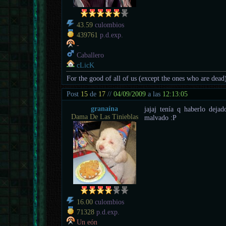
43.59
culombios
439761
p.d.exp.
-
Caballero
cLicK
For the good of all of us (except the ones who are dead
Post
15
de
17
//
04/09/2009
a las
12:13:05
granaína
jajaj tenía q haberlo dejad
Dama De Las Tinieblas
malvado :P
16.00
culombios
71328
p.d.exp.
Un eón