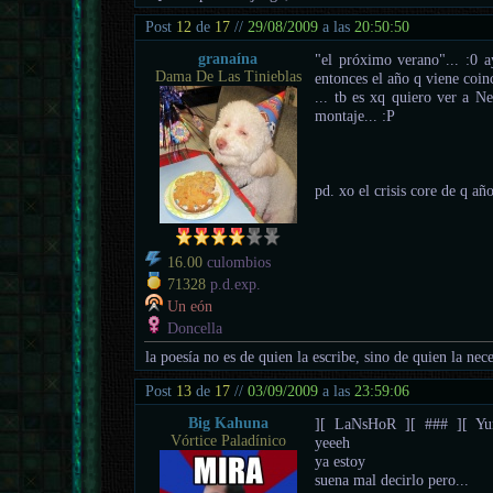
Post
12
de
17
//
29/08/2009
a las
20:50:50
granaína
"el próximo verano"... :0
Dama De Las Tinieblas
entonces el año q viene coinc
... tb es xq quiero ver a Ne
montaje... :P
pd. xo el crisis core de q añ
16.00
culombios
71328
p.d.exp.
Un eón
Doncella
la poesía no es de quien la escribe, sino de quien la nece
Post
13
de
17
//
03/09/2009
a las
23:59:06
Big Kahuna
][ LaNsHoR ][ ### ][ Yum
Vórtice Paladínico
yeeeh
ya estoy
suena mal decirlo pero...