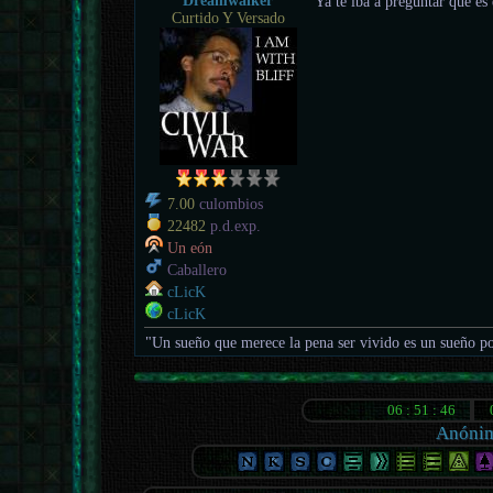
Dreamwalker
Ya te iba a preguntar qué 
Curtido Y Versado
7.00
culombios
22482
p.d.exp.
Un eón
Caballero
cLicK
cLicK
"Un sueño que merece la pena ser vivido es un sueño po
Anóni