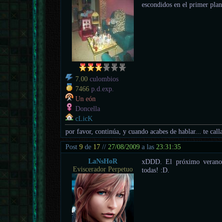
escondidos en el primer plan
7.00
culombios
7466
p.d.exp.
Un eón
Doncella
cLicK
por favor, continúa, y cuando acabes de hablar... te call
Post
9
de
17
//
27/08/2009
a las
23:31:35
LaNsHoR
xDDD. El próximo verano 
Eviscerador Perpetuo
todas! :D.