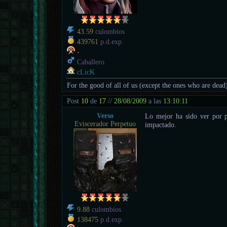
43.59
culombios
439761
p.d.exp.
-
Caballero
cLicK
For the good of all of us (except the ones who are dead
Post
10
de
17
//
28/08/2009
a las
13:10:11
Verso
Lo mejor ha sido ver por 
Eviscerador Perpetuo
impactado.
9.88
culombios
138475
p.d.exp.