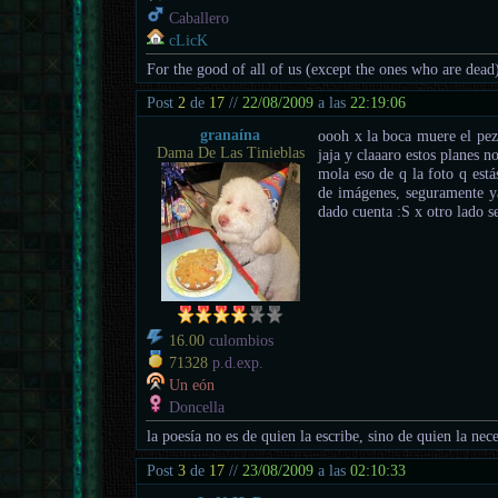
Caballero
cLicK
For the good of all of us (except the ones who are dead
Post
2
de
17
//
22/08/2009
a las
22:19:06
granaína
oooh x la boca muere el pez 
Dama De Las Tinieblas
jaja y claaaro estos planes n
mola eso de q la foto q está
de imágenes, seguramente y
dado cuenta :S x otro lado s
16.00
culombios
71328
p.d.exp.
Un eón
Doncella
la poesía no es de quien la escribe, sino de quien la nece
Post
3
de
17
//
23/08/2009
a las
02:10:33