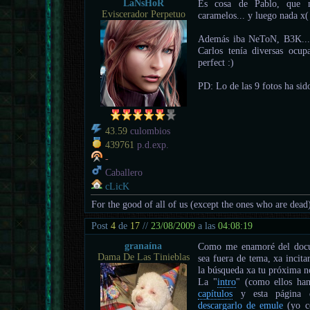
LaNsHoR
Es cosa de Pablo, que 
Eviscerador Perpetuo
caramelos... y luego nada x(
Además iba NeToN, B3K...; 
Carlos tenía diversas ocup
perfect :)
PD: Lo de las 9 fotos ha sido
43.59
culombios
439761
p.d.exp.
-
Caballero
cLicK
For the good of all of us (except the ones who are dead
Post
4
de
17
//
23/08/2009
a las
04:08:19
granaína
Como me enamoré del docum
Dama De Las Tinieblas
sea fuera de tema, xa incita
la búsqueda xa tu próxima n
La "
intro
" (como ellos han
capítulos
y esta página d
descargarlo de emule
(yo c