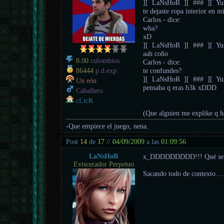
][ LaNsHoR ][ ### ][ Yum
te dejaste ropa interior en m
Carlos - dice:
wha?
xD
][ LaNsHoR ][ ### ][ Yum
aah coño
8.00
culombios
Carlos - dice:
te confundes?
86444
p.d.exp.
][ LaNsHoR ][ ### ][ Yum
Un eón
pensaba q eras b3k xDDD
Caballero
cLicK
(Que alguien me explike q ha
-Que empiece el juego, nena.
Post
14
de
17
//
04/09/2009
a las
01:09:56
LaNsHoR
x_DDDDDDDDD!!! Qué ser t
Eviscerador Perpetuo
Sacando todo de contexto....