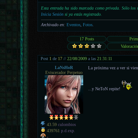
Esta entrada ha sido marcada como privada. Sólo los u
Inicia Sesión
si ya estás registrado.
Archivado en:
Eventos
,
Fotos
.
17 Posts
Prim
Valoració
Post
1
de
17
//
22/08/2009
a las
21:31:11
LaNsHoR
La próxima vez a ver si vien
Eviscerador Perpetuo
...y NeToN repite!
43.59
culombios
439761
p.d.exp.
-