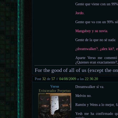
Gente que viene con un 99%
Jordo.
Gente que va con un 99% sól
Mangaboy y su novia.
Gente de la que no sé nada:
¿dreamwalker?, ¿alex kit?, e
Aparte Verso me comentó
¿Quienes eran exactamente?,
For the good of all of us (except the o
Post
32
de
57
//
04/08/2009
a las
22:36:20
Verso
Dreamwalker sí va.
Eviscerador Perpetuo
Melvin no.
Ramón y Wens a lo mejor, fa
Yesh me ha confirmado que