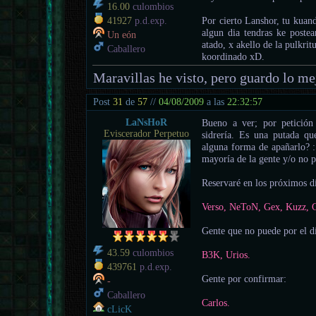
16.00
culombios
Por cierto Lanshor, tu kuand
41927
p.d.exp.
algun dia tendras ke postea
Un eón
atado, x akello de la pulkrit
Caballero
koordinado xD.
Maravillas he visto, pero guardo lo mej
Post
31
de
57
//
04/08/2009
a las
22:32:57
LaNsHoR
Bueno a ver; por petición
Eviscerador Perpetuo
sidrería. Es una putada qu
alguna forma de apañarlo? :S
mayoría de la gente y/o no p
Reservaré en los próximos d
Verso, NeToN, Gex, Kuzz, G
Gente que no puede por el d
43.59
culombios
B3K, Urios.
439761
p.d.exp.
Gente por confirmar:
-
Caballero
Carlos.
cLicK