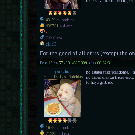
menos, verlo en directo por i
43.59
culombios
439761
p.d.exp.
-
Caballero
cLicK
For the good of all of us (except the o
Post
13
de
57
//
01/08/2009
a las
00:32:31
granaína
no estaba justificándome..
Dama De Las Tinieblas
no había días xa hacer eso...
lo haya grabado
16.00
culombios
71328
p.d.exp.