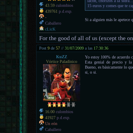
lacon, chorizos a la sidra.
15 euros y comes que te ca
43.59
culombios
439761
p.d.exp.
-
Si a alguien más le apetece 
Caballero
cLicK
For the good of all of us (except the o
Post
9
de
57
//
31/07/2009
a las
17:30:36
KuZZ
Yo estoy 100% de acuerdo con
Vórtice Paladínico
Esta genial de precio y l
Bueno, es básicamente lo que
si, o si.
16.00
culombios
41927
p.d.exp.
Un eón
Caballero