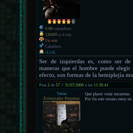
9.00
culombios
120495
p.d.exp.
Un eón
Caballero
cLicK
Ser de izquierdas es, como ser de 
maneras que el hombre puede elegir 
efecto, son formas de la hemiplejía mo
Post
2
de
57
//
31/07/2009
a las
13:30:41
Verso
Qué placer votar encuestas.
Eviscerador Perpetuo
Por fin este verano estoy en