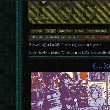
Portada
Blogs
Álbumes
Notas
Herramientas
Blog de LaNsHoR (
cambiar
):
Página Principal
Bienvenid@ a LoG85. Puedes
registrarte
o
logearte
.
Estás viendo la página
77
del blog de
LaNsHoR
, escrita e
(...)