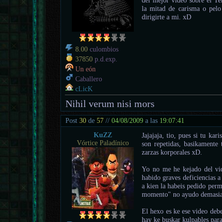
del mejor video sobre el Ten
la mitad de carisma o pelo
dirigirte a mi. xD
8.00
culombios
37850
p.d.exp.
Un eón
Caballero
cLicK
Nihil verum nisi mors
Post
30
de
57
//
04/08/2009
a las
19:07:41
KuZZ
Jajajaja, tio, pues si tu ka
Vórtice Paladínico
son repetidas, basikamente 
zarzas korporales xD.
Yo no me he kejado del vid
habido graves deficiencias a
a kien la habeis pedido per
momento" no ayudo demasi
El hexo es ke ese video debe
hay ke buskar kulpables par