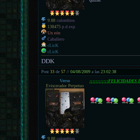
quizás.
9.88
culombios
138475
p.d.exp.
Un eón
Caballero
cLicK
cLicK
DDK
Post
33
de
57
//
04/08/2009
a las
23:02:38
Verso
¡¡¡¡¡¡¡¡¡¡¡¡FELICIDADES 
Eviscerador Perpetuo
9.88
culombios