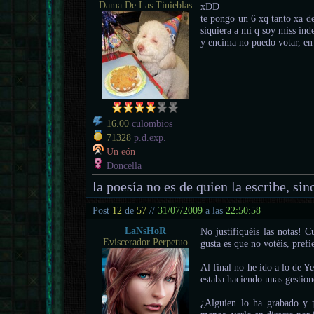
Dama De Las Tinieblas
xDD
te pongo un 6 xq tanto xa d
siquiera a mi q soy miss ind
y encima no puedo votar, en
16.00
culombios
71328
p.d.exp.
Un eón
Doncella
la poesía no es de quien la escribe, sino
Post
12
de
57
//
31/07/2009
a las
22:50:58
LaNsHoR
No justifiquéis las notas! 
Eviscerador Perpetuo
gusta es que no votéis, pref
Al final no he ido a lo de Y
estaba haciendo unas gestione
¿Alguien lo ha grabado y 