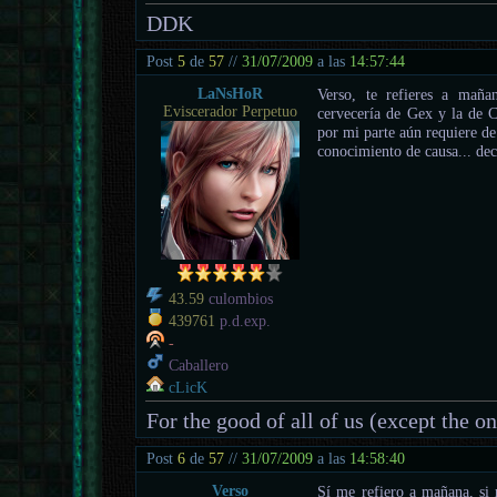
DDK
Post
5
de
57
//
31/07/2009
a las
14:57:44
LaNsHoR
Verso, te refieres a maña
Eviscerador Perpetuo
cervecería de Gex y la de C
por mi parte aún requiere d
conocimiento de causa... dec
43.59
culombios
439761
p.d.exp.
-
Caballero
cLicK
For the good of all of us (except the o
Post
6
de
57
//
31/07/2009
a las
14:58:40
Verso
Sí me refiero a mañana, si 