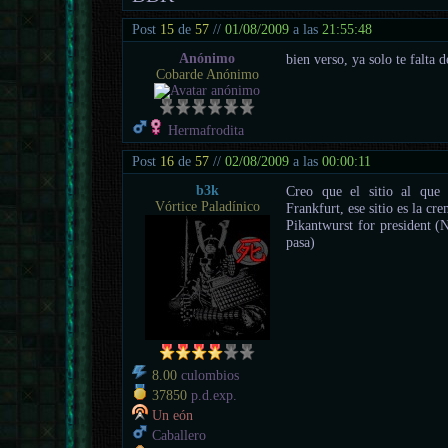
Post
15
de
57
//
01/08/2009
a las
21:55:48
Anónimo
bien verso, ya solo te falta d
Cobarde Anónimo
Hermafrodita
Post
16
de
57
//
02/08/2009
a las
00:00:11
b3k
Creo que el sitio al que 
Vórtice Paladínico
Frankfurt, ese sitio es la cre
Pikantwurst for president (
pasa)
8.00
culombios
37850
p.d.exp.
Un eón
Caballero