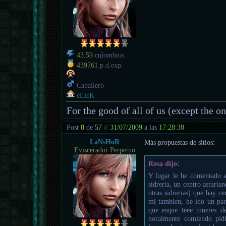
43.59
culombios
439761
p.d.exp.
-
Caballero
cLicK
For the good of all of us (except the o
Post
8
de
57
//
31/07/2009
a las
17:28:38
LaNsHoR
Más propuestas de sitios:
Eviscerador Perpetuo
Rosa dijo:
Y lugar le he comentado a
sidreria, un centro asturia
otras sidrerias) que hay ce
mi tambien, he ido un par
que esque teee mueres de
noralmente comiendo pidi