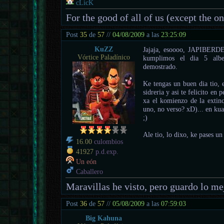
cLicK
For the good of all of us (except the o
Post
35
de
57
//
04/08/2009
a las
23:25:09
KuZZ
Jajaja, esoooo, JAPIBER
Vórtice Paladínico
kumplimos el dia 5 albe
demostrado.
Ke tengas un buen dia tio, 
sidreria y asi te felicito en
xa el komienzo de la extinc
uno, no verso? xD)... en kua
;)
Ale tio, lo dixo, ke pases un
16.00
culombios
41927
p.d.exp.
Un eón
Caballero
Maravillas he visto, pero guardo lo mej
Post
36
de
57
//
05/08/2009
a las
07:59:03
Big Kahuna