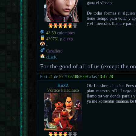
gana el sábado.
De todas formas si alguien
tiene tiempo para votar y ap
y el miércoles llamaré para 
43.59
culombios
439761
p.d.exp.
-
Caballero
cLicK
For the good of all of us (except the o
Post
21
de
57
//
03/08/2009
a las
13:47:28
KuZZ
Ok Lanshor, al pelo. Pues
Vórtice Paladínico
plan maestro xD. Luego ku
llamo xa ver donde parais y
ya me komentas mañana ke t