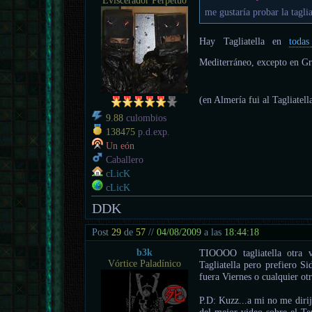
Eviscerador Perpetuo
me gustaría probar la taglia
Hay Tagliatella en
todas
Mediterráneo, excepto en G
(en Almería fui al Tagliatel
9.88
culombios
138475
p.d.exp.
Un eón
Caballero
cLicK
cLicK
DDK
Post
29
de
57
//
04/08/2009
a las
18:44:18
b3k
TIOOOO tagliatella otra 
Vórtice Paladínico
Tagliatella pero prefiero Si
fuera Viernes o cualquier ot
P.D: Kuzz...a mi no me dirija