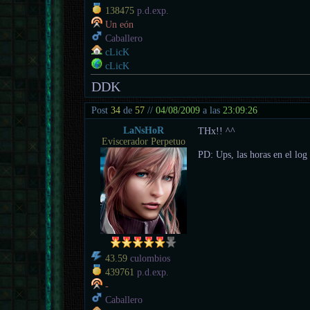
138475
p.d.exp.
Un eón
Caballero
cLicK
cLicK
DDK
Post
34
de
57
//
04/08/2009
a las
23:09:26
LaNsHoR
THx!! ^^
Eviscerador Perpetuo
PD: Ups, las horas en el log
43.59
culombios
439761
p.d.exp.
-
Caballero