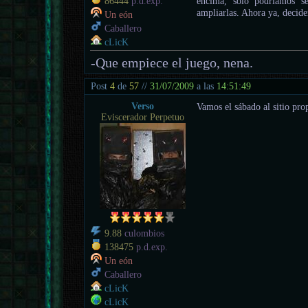
encima, solo podríamos se
86444
p.d.exp.
ampliarlas. Ahora ya, decide
Un eón
Caballero
cLicK
-Que empiece el juego, nena.
Post
4
de
57
//
31/07/2009
a las
14:51:49
Verso
Vamos el sábado al sitio pro
Eviscerador Perpetuo
9.88
culombios
138475
p.d.exp.
Un eón
Caballero
cLicK
cLicK