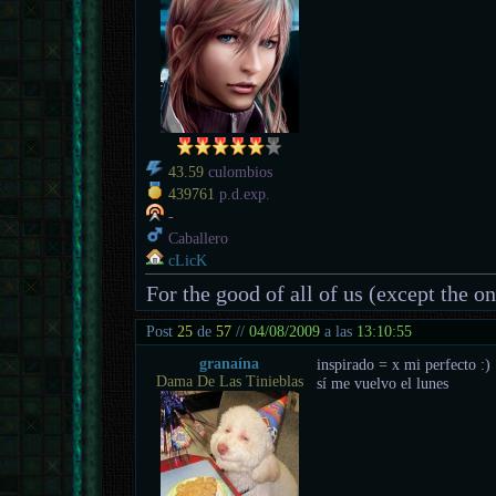
43.59
culombios
439761
p.d.exp.
-
Caballero
cLicK
For the good of all of us (except the o
Post
25
de
57
//
04/08/2009
a las
13:10:55
granaína
inspirado = x mi perfecto :)
Dama De Las Tinieblas
sí me vuelvo el lunes