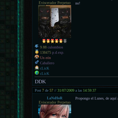
Eviscerador Perpetuo
no!
9.88
culombios
138475
p.d.exp.
Un eón
Caballero
cLicK
cLicK
DDK
Post
7
de
57
//
31/07/2009
a las
14:59:37
LaNsHoR
Propongo el Lunes, de aquí 
Eviscerador Perpetuo