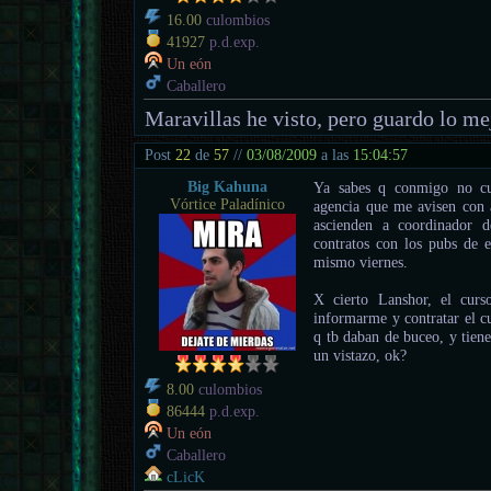
16.00
culombios
41927
p.d.exp.
Un eón
Caballero
Maravillas he visto, pero guardo lo mej
Post
22
de
57
//
03/08/2009
a las
15:04:57
Big Kahuna
Ya sabes q conmigo no cue
Vórtice Paladínico
agencia que me avisen con a
ascienden a coordinador 
contratos con los pubs de e
mismo viernes.
X cierto Lanshor, el curs
informarme y contratar el c
q tb daban de buceo, y tiene
un vistazo, ok?
8.00
culombios
86444
p.d.exp.
Un eón
Caballero
cLicK