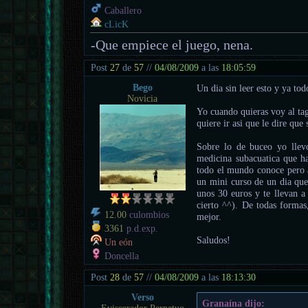
Caballero
cLicK
-Que empiece el juego, nena.
Post
27
de
57
//
04/08/2009
a las
18:05:59
Bego
Un dia sin leer esto y ya t
Novicia
Yo cuando quieras voy al tag
quiere ir asi que le dire que
Sobre lo de buceo yo llev
medicina subacuatica que ha
todo el mundo conoce pero a
un mini curso de un dia que
unos 30 euros y te llevan a
cierto ^^). De todas formas
12.00
culombios
mejor.
3361
p.d.exp.
Saludos!
Un eón
Doncella
Post
28
de
57
//
04/08/2009
a las
18:13:30
Verso
Granaína dijo: