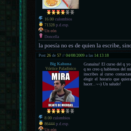
16.00
culombios
71328
p.d.exp.
Un eón
Doncella
la poesía no es de quien la escribe, sino
Post
26
de
57
//
04/08/2009
a las
14:13:18
Big Kahuna
Granaína! El curso del q yo 
Vórtice Paladínico
q no creo q hablemos del mi
inscribes al curso contacta
elegir el horario que quie
hacer...¬¬) Un saludo!
8.00
culombios
86444
p.d.exp.
Un eón