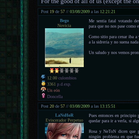
For the good of all of us (except the o
Post
19
de
57
//
03/08/2009
a las
12:21:21
Bego
Me sentia fatal votando de
Novicia
para que no nos pase como e
Como sitio para cenar iba a 
a la sidreria y no suena nada
Un saludo y nos vemos pron
12.00
culombios
3361
p.d.exp.
Un eón
Doncella
Post
20
de
57
//
03/08/2009
a las
13:15:51
LaNsHoR
Pues entonces en principio p
Eviscerador Perpetuo
quedar para ir a verla, si al
Rosa y NeToN dicen que pr
ningún problema en que fue