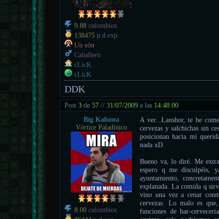
9.88
culombios
138475
p.d.exp.
Un eón
Caballero
cLicK
cLicK
DDK
Post
3
de
57
//
31/07/2009
a las
14:48:00
Big Kahuna
A ver...Lanshor, te he com
Vórtice Paladínico
cervezas y salchichas sin ce
posicionan hacia mi querida
nada xD.
Bueno va, lo diré. Me extra
espero q me disculpéis, 
ayuntamiento, concretamen
explanada. La comida q sirv
vino una vez a cenar conm
cervezas. Lo malo es que,
8.00
culombios
funciones de bar-cerveceria