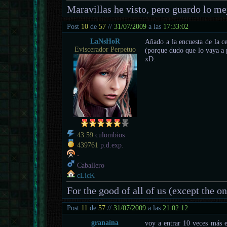
Maravillas he visto, pero guardo lo mej
Post
10
de
57
//
31/07/2009
a las
17:33:02
LaNsHoR
Añado a la encuesta de la c
Eviscerador Perpetuo
(porque dudo que lo vaya a p
xD.
43.59
culombios
439761
p.d.exp.
-
Caballero
cLicK
For the good of all of us (except the o
Post
11
de
57
//
31/07/2009
a las
21:02:12
granaína
voy a entrar 10 veces más e