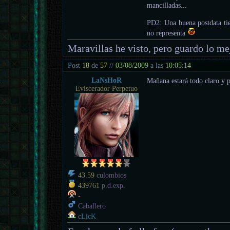
mancilladas...
PD2: Una buena postdata tien
no representa
Maravillas he visto, pero guardo lo mej
Post
18
de
57
//
03/08/2009
a las
10:05:14
LaNsHoR
Mañana estará todo claro y 
Eviscerador Perpetuo
43.59
culombios
439761
p.d.exp.
-
Caballero
cLicK