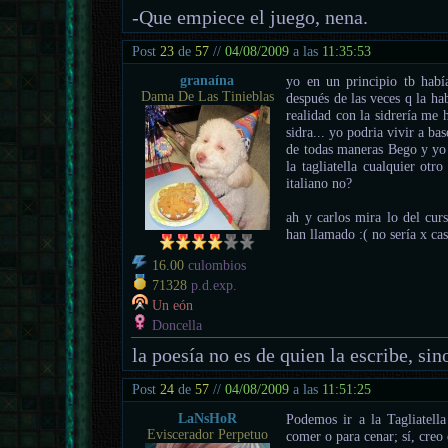
-Que empiece el juego, nena.
Post
23
de
57
//
04/08/2009
a las
11:35:53
granaína
yo en un principio tb había
Dama De Las Tinieblas
después de las veces q la ha
realidad con la sidrería me 
sidra... yo podria vivir a b
de todas maneras Bego y yo 
la tagliatella cualquier otr
italiano no?
ah y carlos mira lo del cu
han llamado :( no sería x ca
16.00
culombios
71328
p.d.exp.
Un eón
Doncella
la poesía no es de quien la escribe, sino
Post
24
de
57
//
04/08/2009
a las
11:51:25
LaNsHoR
Podemos ir a la Tagliatell
Eviscerador Perpetuo
comer o para cenar; sí, creo