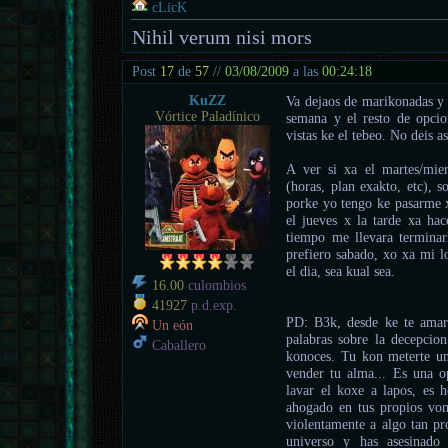
cLicK
Nihil verum nisi mors
Post
17
de
57
//
03/08/2009
a las
00:24:18
KuZZ
Va dejaos de marikonadas y 
Vórtice Paladínico
semana y el resto de opci
vistas ke el tebeo. No deis a
A ver si xa el martes/mie
(horas, plan exakto, etc), 
porke yo tengo ke pasarme x
el jueves x la tarde xa hac
tiempo me llevara terminar
prefiero sabado, xo xa mi l
el dia, sea kual sea.
16.00
culombios
41927
p.d.exp.
PD: B3k, desde ke te amari
Un eón
palabras sobre la decepcio
Caballero
konoces. Tu kon meterte un
vender tu alma... Es una op
lavar el koxe a lapos, es 
ahogado en tus propios vom
violentamente a algo tan pr
universo y has asesinado