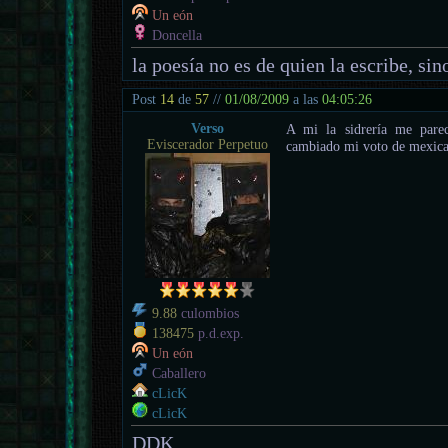
Un eón
Doncella
la poesía no es de quien la escribe, sino
Post
14
de
57
//
01/08/2009
a las
04:05:26
Verso
A mi la sidrería me parec
Eviscerador Perpetuo
cambiado mi voto de mexican
9.88
culombios
138475
p.d.exp.
Un eón
Caballero
cLicK
cLicK
DDK