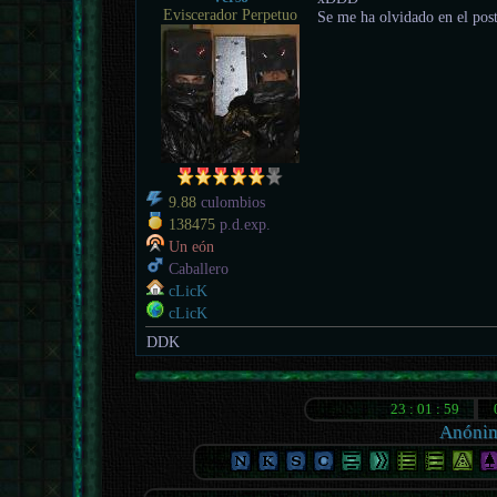
Eviscerador Perpetuo
Se me ha olvidado en el post 
9.88
culombios
138475
p.d.exp.
Un eón
Caballero
cLicK
cLicK
DDK
Anóni