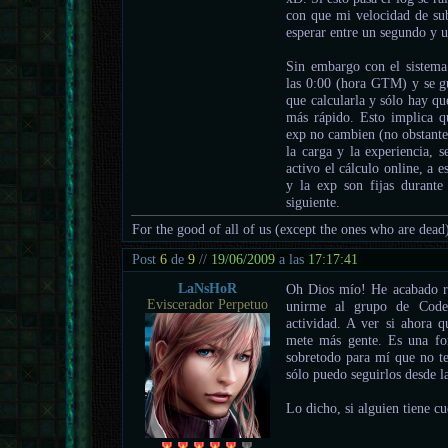
con que mi velocidad de sub
esperar entre un segundo y u
Sin embargo con el sistema 
las 0:00 (hora GTM) y se gu
que calcularla y sólo hay qu
más rápido. Esto implica qu
exp no cambien (no obstante 
la carga y la experiencia, s
activo el cálculo online, a e
y la exp son fijas durant
siguiente.
For the good of all of us (except the ones who are dead
Post
6
de
9
//
19/06/2009
a las
17:17:41
LaNsHoR
Oh Dios mío! He acabado r
Eviscerador Perpetuo
unirme al grupo de Code
actividad. A ver si ahora q
mete más gente. Es una fo
sobretodo para mí que no t
sólo puedo seguirlos desde la
Lo dicho, si alguien tiene 