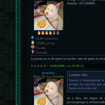
Semilla: 1075369891
16.00
culombios
71328
p.d.exp.
Un eón
Doncella
la poesía no es de quien la escribe, sino de quien la nece
Post
4
de
9
//
16/06/2009
a las
03:05:51
granaína
Lanshor dijo:
Dama De Las Tinieblas
Sincera y honestamente le 
porque una persona que ac
bueno en la vida real.
ay x dios, me alegro de q
poco(supongo q influenciado