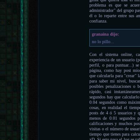
problema es que se acuer
administrador" del grupo pas
él o lo reparte entre sus a
confianza.
granaína dijo:
no lo pillo...
Con el sistema online, c
experiencia de un usuario (p
perfil, o para puntuar...) se
página, como hay post míos
que calcularla para "crear" 
para saber mi nivel, buscar
posibles penalizaciones o 
rápido, casi instantáneam
segundos hay que calcularlo
0.04 segundos como máximo 
cosas, en realidad el tiem
posts de 4 ó 5 usuarios y qu
menos de 0.01 segundos pa
calificaciones y muchos pos
visitas o el número de usua
tiempo que tienes para calcu
xD. Si esto pasa el log se ra