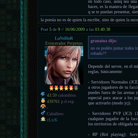
en todo caso, aunq sea una
haces, es la manera de llega
q se te puedan presentar, sie
la poesía no es de quien la escribe, sino de quien la nece
Post
5
de
9
//
16/06/2009
a las
03:40:38
LaNsHoR
granaína dijo:
Eviscerador Perpetuo
no os podéis juntar todos l
robado??
Depende del server, en el mí
reglas, básicamente:
- Servidores Normales (JCE
a otros jugadores de tu facc
puedes fuera de las arenas 
43.59
culombios
especial para atacar a los j
439761
p.d.exp.
que activarlo (modo jcj).
-
- Servidores PVP (JCJ) {J
Caballero
cualquier jugador de la fac
cLicK
los territorios de obligada ne
- RP {Rol playing}: Servi