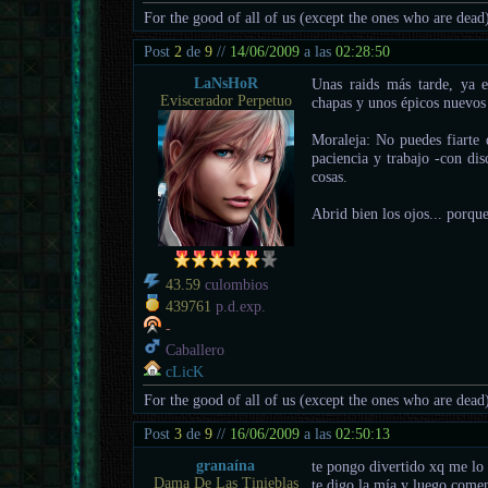
For the good of all of us (except the ones who are dead
Post
2
de
9
//
14/06/2009
a las
02:28:50
LaNsHoR
Unas raids más tarde, ya 
Eviscerador Perpetuo
chapas y unos épicos nuevos
Moraleja: No puedes fiarte 
paciencia y trabajo -con dis
cosas.
Abrid bien los ojos... porq
43.59
culombios
439761
p.d.exp.
-
Caballero
cLicK
For the good of all of us (except the ones who are dead
Post
3
de
9
//
16/06/2009
a las
02:50:13
granaína
te pongo divertido xq me lo
Dama De Las Tinieblas
te digo la mía y luego coment