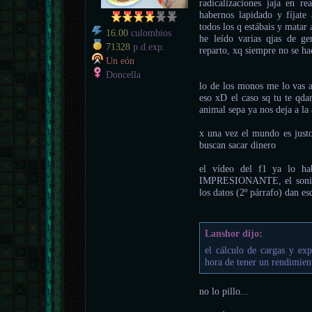
radicalizaciones jaja en r
habernos lapidado y fíjate
todos los q estábais y matar
16.00
culombios
he leído varias qjas de g
71328
p.d.exp.
reparto, xq siempre no se ha
Un eón
Doncella
lo de los monos me lo vas a
eso xD el caso sq tu te qda
animal sepa ya nos deja a la 
x una vez el mundo es justo
buscan sacar dinero
el vídeo del f1 ya lo h
IMPRESIONANTE, el sonido 
los datos (2º párrafo) dan es
Lanshor dijo:
el cálculo de cargas y expe
hora de tener un rendimien
no lo pillo...