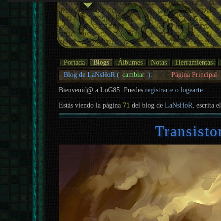
Portada
Blogs
Álbumes
Notas
Herramientas
Blog de LaNsHoR (
cambiar
):
Página Principal
Bienvenid@ a LoG85. Puedes
registrarte
o
logearte
.
Estás viendo la página
71
del blog de
LaNsHoR
, escrita e
Transisto