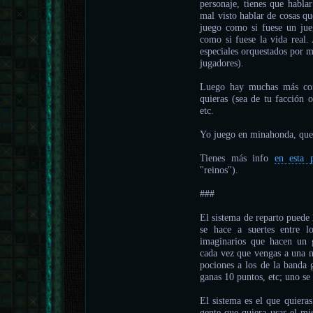
personaje, tienes que habla
mal visto hablar de cosas qu
juego como si fuese un jue
como si fuese la vida real.
especiales orquestados por m
jugadores).
Luego hay muchas más com
quieras (sea de tu facción 
etc.
Yo juego en minahonda, que e
Tienes más info
en esta 
"reinos").
###
El sistema de reparto puede
se hace a suertes entre l
imaginarios que hacen un 
cada vez que vengas a una m
pociones a los de la banda 
ganas 10 puntos, etc; uno se
El sistema es el que quieras
gente que quiera usar el mi