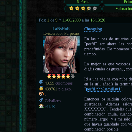
9 Posts
Prim
Valoració
Post
1
de
9
//
11/06/2009
a las
18:13:20
LaNsHoR
Changelog
.
Eviscerador Perpetuo
En las nubes de usuarios q
"perfil" etc ahora las co
predefinidas. De momento h
tiempo.
Lo mejor es que vosotros
digáis cuales os gustan, ¿cóm
Id a una página con nube de
43.59
culombios
en la url, añadís la termin
"
perfil.php?semilla=1
".
439761
p.d.exp.
-
Entonces os saldrán color
Caballero
guardadas. Además sald
cLicK
XXXXXXX". Tendréis que ir
combinación chula, cuan
número largo), y a mi sól
que hayáis guardado con vu
combinación posible.