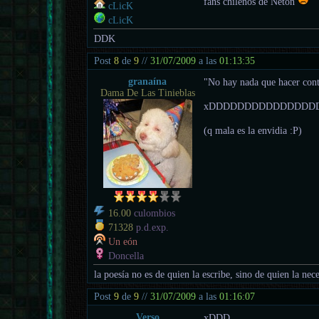
fans chilenos de Neton
cLicK
cLicK
DDK
Post
8
de
9
//
31/07/2009
a las
01:13:35
granaína
"No hay nada que hacer cont
Dama De Las Tinieblas
xDDDDDDDDDDDDDDD
(q mala es la envidia :P)
16.00
culombios
71328
p.d.exp.
Un eón
Doncella
la poesía no es de quien la escribe, sino de quien la nece
Post
9
de
9
//
31/07/2009
a las
01:16:07
Verso
xDDD