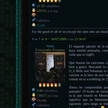
43.59
culombios
439761
p.d.exp.
-
Caballero
cLicK
For the good of all of us (except the ones who are dead
Post
7
de
9
//
30/07/2009
a las
23:56:07
Verso
El segundo párrafo de la e
Eviscerador Perpetuo
haya sentido punzadas, com
vudú que es log85.
Qué buenas las canciones 
bien q guay). Buscando la c
O_ö Belle and Sebastian es u
canción es la letra de una c
común en el scrobbling de 2
Ahora he comprendido por 
9.88
culombios
pensado! :D Acabo de mirar 
es la que triunfó en Mené
138475
p.d.exp.
significa que en Menéame
Un eón
siguiente, pero luego se fr
Caballero