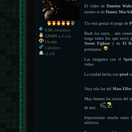
El video de
Damien Walte
mismo el de
Danny MacAsk
Tío está genial el juego de
P
9.00
culombios
Buah los tazos... aún cons
120495
p.d.exp.
tenga todos los que tuve) 
Un eón
Street Fighter
y de
El R
Caballero
portatazos.
cLicK
Las imágenes con el
Spr
video.
La ciudad hecha con
pixel
ta
Vaya tela los del
Mass Effec
Muy buenos los cortos del á
de arte.
Impresionan mucho tanto 
eléctrica.