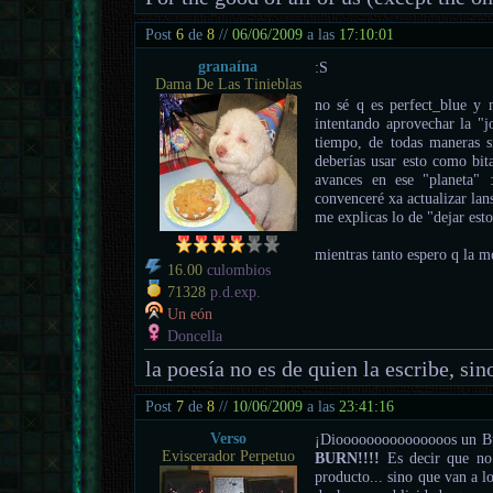
Post
6
de
8
//
06/06/2009
a las
17:10:01
granaína
:S
Dama De Las Tinieblas
no sé q es perfect_blue y 
intentando aprovechar la "
tiempo, de todas maneras s
deberías usar esto como bita
avances en ese "planeta" 
convenceré xa actualizar lan
me explicas lo de "dejar est
mientras tanto espero q la m
16.00
culombios
71328
p.d.exp.
Un eón
Doncella
la poesía no es de quien la escribe, sino
Post
7
de
8
//
10/06/2009
a las
23:41:16
Verso
¡Diooooooooooooooos un Bur
Eviscerador Perpetuo
BURN!!!!
Es decir que no 
producto... sino que van a l