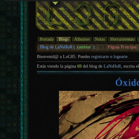
Portada
Blogs
Álbumes
Notas
Herramientas
Blog de LaNsHoR (
cambiar
):
Página Principal
Bienvenid@ a LoG85. Puedes
registrarte
o
logearte
.
Estás viendo la página
69
del blog de
LaNsHoR
, escrita e
Óxid