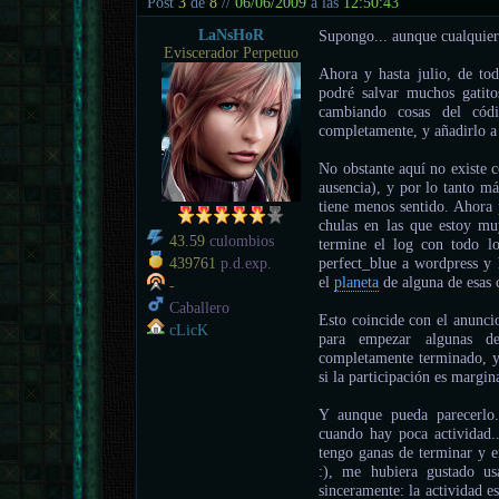
Post
3
de
8
//
06/06/2009
a las
12:50:43
LaNsHoR
Supongo... aunque cualquier
Eviscerador Perpetuo
Ahora y hasta julio, de tod
podré salvar muchos gatito
cambiando cosas del cód
completamente, y añadirlo a 
No obstante aquí no existe c
ausencia), y por lo tanto má
tiene menos sentido. Ahora 
chulas en las que estoy mu
43.59
culombios
termine el log con todo lo
perfect_blue a wordpress y 
439761
p.d.exp.
el
planeta
de alguna de esas
-
Caballero
Esto coincide con el anuncio
cLicK
para empezar algunas d
completamente terminado, y 
si la participación es margin
Y aunque pueda parecerlo..
cuando hay poca actividad
tengo ganas de terminar y e
:), me hubiera gustado us
sinceramente: la actividad e