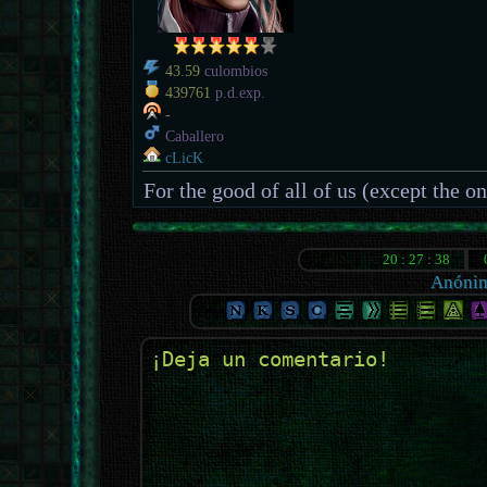
43.59
culombios
439761
p.d.exp.
-
Caballero
cLicK
For the good of all of us (except the o
Anóni