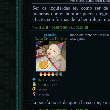
Por cierto, genial ilustració
Ser de izquierdas es, como ser de 
maneras que el hombre puede elegir 
efecto, son formas de la hemiplejía mo
Post
2
de
8
//
06/06/2009
a las
00:23:18
granaína
modo off-topic on: tengo la 
Dama De Las Tinieblas
otro gatito...
16.00
culombios
71328
p.d.exp.
Un eón
Doncella
la poesía no es de quien la escribe, sino