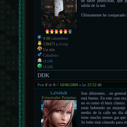
de hacer publicidad, que p
salida de la uni.
Últimamente he comparado B
9.88
culombios
138475
p.d.exp.
Un eón
Caballero
cLicK
cLicK
DDK
Post
8
de
8
//
10/06/2009
a las
23:52:46
LaNsHoR
Son diferentes... en genera
Eviscerador Perpetuo
está bueno. En este caso era
no es como el burn clásico. 
estás bebiendo un mejunje 
medio de la calle un día d
tiene mucho menos gas que e
Se bebe más cómodo para ref