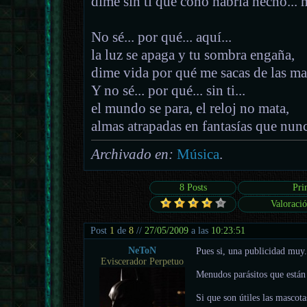
dime sin ti qué coño habría hecho...
No sé... por qué... aquí...
la luz se apaga y tu sombra engaña,
dime vida por qué me sacas de las ma
Y no sé... por qué... sin ti...
el mundo se para, el reloj no mata,
almas atrapadas en fantasías que nun
Archivado en:
Música
.
8 Posts
Pri
Valoració
Post
1
de
8
//
27/05/2009
a las
10:23:51
NeToN
Pues si, una publicidad muy..
Eviscerador Perpetuo
Menudos parásitos que están 
Si que son útiles las mascota