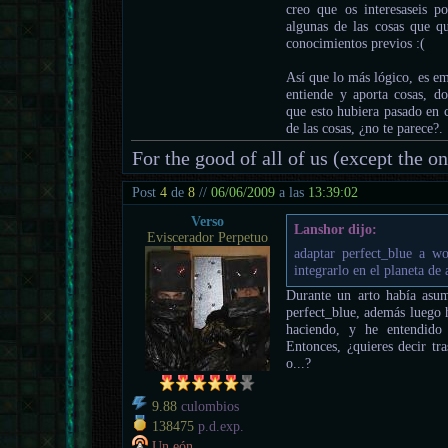
creo que os interesaseis p
algunas de las cosas que qu
conocimientos previos :(
Así que lo más lógico, es em
entiende y aporta cosas, 
que esto hubiera pasado en c
de las cosas, ¿no te parece?.
For the good of all of us (except the o
Post
4
de
8
//
06/06/2009
a las
13:39:02
Verso
Lanshor dijo:
Eviscerador Perpetuo
adaptar perfect_blue a w
integrarlo en el planeta de
Durante un arto había asum
perfect_blue, además luego h
haciendo, y he entendido 
Entonces, ¿quieres decir tr
o...?
9.88
culombios
138475
p.d.exp.
Un eón