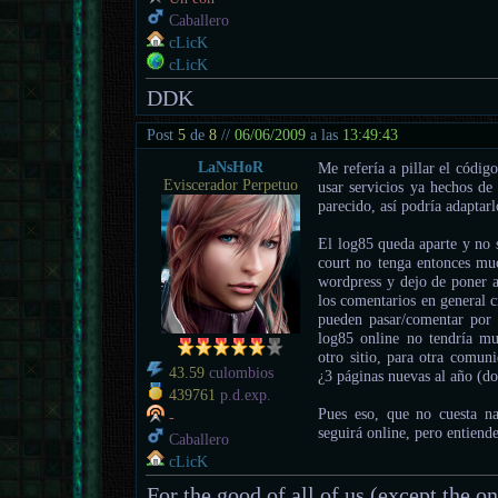
Caballero
cLicK
cLicK
DDK
Post
5
de
8
//
06/06/2009
a las
13:49:43
LaNsHoR
Me refería a pillar el códig
Eviscerador Perpetuo
usar servicios ya hechos de
parecido, así podría adaptar
El log85 queda aparte y no s
court no tenga entonces mu
wordpress y dejo de poner a
los comentarios en general 
pueden pasar/comentar por 
log85 online no tendría muc
otro sitio, para otra comuni
43.59
culombios
¿3 páginas nuevas al año (do
439761
p.d.exp.
Pues eso, que no cuesta na
-
seguirá online, pero entiende
Caballero
cLicK
For the good of all of us (except the o