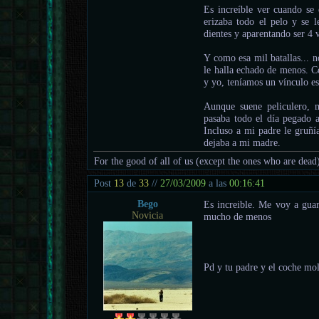
Es increíble ver cuando se 
erizaba todo el pelo y se l
dientes y aparentando ser 4
Y como esa mil batallas... 
le halla echado de menos. C
y yo, teníamos un vínculo es
Aunque suene peliculero, 
pasaba todo el día pegado a
Incluso a mi padre le gruñía
dejaba a mi madre.
For the good of all of us (except the ones who are dead
Post
13
de
33
//
27/03/2009
a las
00:16:41
Bego
Es increible. Me voy a gua
Novicia
mucho de menos
Pd y tu padre y el coche 