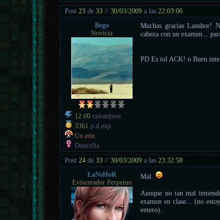
Post
23
de
33
//
30/03/2009
a las
22:03:06
Bego
Muchas gracias Lanshor! 
Novicia
cabeza con un examen... para
PD Es tol ACK! o Buen inten
12.00
culombios
3361
p.d.exp.
Un eón
Doncella
Post
24
de
33
//
30/03/2009
a las
23:32:58
LaNsHoR
Mal.
Eviscerador Perpetuo
Aunque no tan mal teniendo
examen en clase... (no esto
entero).