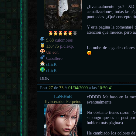
¿Eventualmente yo? XD
actualizaciones, todas las 
puntuadas. ¿Qué concepto t
Y esta página la comentaré c
atención que merece, pero aú
9.88
culombios
138475
p.d.exp.
La nube de tags de colores 
Un eón
Caballero
cLicK
cLicK
DDK
Post
27
de
33
//
01/04/2009
a las
10:50:41
LaNsHoR
xDDDD Me baso en la media
Eviscerador Perpetuo
eventualmente.
No obstante tienes razón! N
supongo que es un post por 
hubiera más páginas).
He cambiado los colores de 