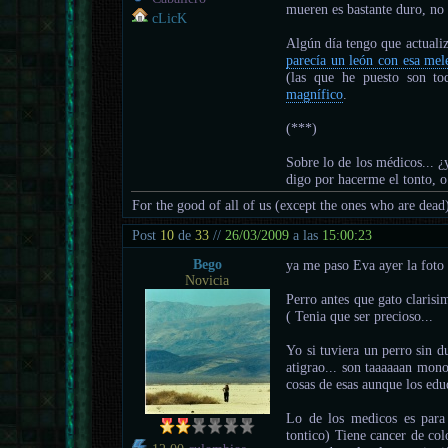
mueren es bastante duro, no 
cLicK
Algún día tengo que actualiz
parecía un león con esa mel
(las que he puesto son to
magnífico
.
(***)
Sobre lo de los médicos... ¿
digo por hacerme el tonto, o 
For the good of all of us (except the ones who are dead
Post
10
de
33
//
26/03/2009
a las
15:00:23
Bego
ya me paso Eva ayer la foto 
Novicia
Perro antes que gato clarisi
( Tenia que ser precioso...
Yo si tuviera un perro sin 
atigrao... son taaaaaan mono
cosas de esas aunque los edu
Lo de los medicos es para
tontico) Tiene cancer de col