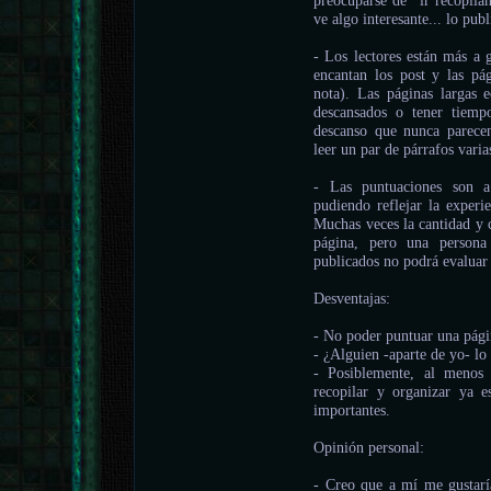
preocuparse de "ir recopila
ve algo interesante... lo publ
- Los lectores están más a 
encantan los post y las pá
nota). Las páginas largas e
descansados o tener tiemp
descanso que nunca parece
leer un par de párrafos varia
- Las puntuaciones son a 
pudiendo reflejar la experi
Muchas veces la cantidad y c
página, pero una persona
publicados no podrá evaluar
Desventajas:
- No poder puntuar una págin
- ¿Alguien -aparte de yo- lo 
- Posiblemente, al menos 
recopilar y organizar ya es
importantes.
Opinión personal:
- Creo que a mí me gustarí