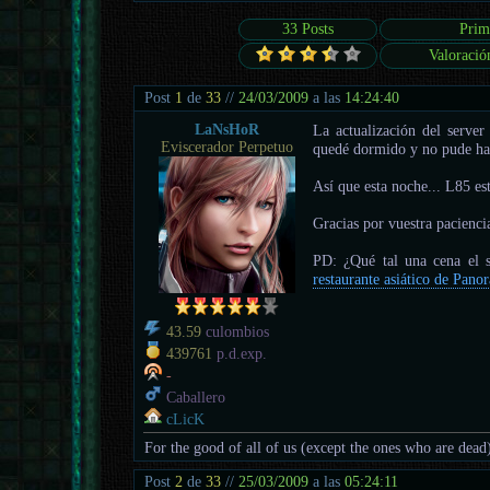
33 Posts
Prim
Valoració
Post
1
de
33
//
24/03/2009
a las
14:24:40
LaNsHoR
La actualización del server
Eviscerador Perpetuo
quedé dormido y no pude ha
Así que esta noche... L85 est
Gracias por vuestra pacienci
PD: ¿Qué tal una cena el 
restaurante asiático de Pano
43.59
culombios
439761
p.d.exp.
-
Caballero
cLicK
For the good of all of us (except the ones who are dead
Post
2
de
33
//
25/03/2009
a las
05:24:11