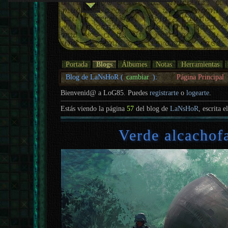
Portada
Blogs
Álbumes
Notas
Herramientas
Blog de LaNsHoR (
cambiar
):
Página Principal
Bienvenid@ a LoG85. Puedes
registrarte
o
logearte
.
Estás viendo la página
57
del blog de
LaNsHoR
, escrita e
Verde alcachofa