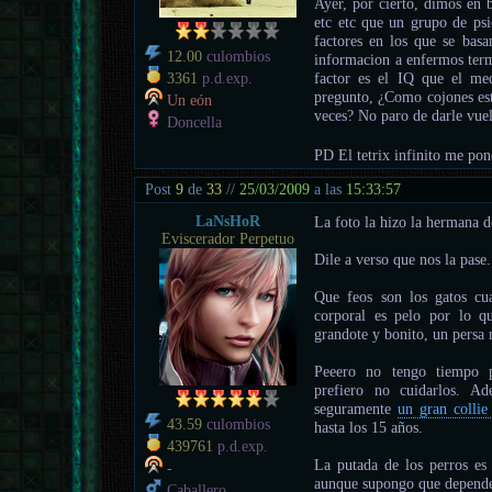
Ayer, por cierto, dimos en 
etc etc que un grupo de ps
factores en los que se bas
12.00
culombios
informacion a enfermos termi
factor es el IQ que el me
3361
p.d.exp.
pregunto, ¿Como cojones est
Un eón
veces? No paro de darle vue
Doncella
PD El tetrix infinito me p
Post
9
de
33
//
25/03/2009
a las
15:33:57
LaNsHoR
La foto la hizo la hermana 
Eviscerador Perpetuo
Dile a verso que nos la pase.
Que feos son los gatos c
corporal es pelo por lo q
grandote y bonito, un persa n
Peeero no tengo tiempo pa
prefiero no cuidarlos. Ad
seguramente
un gran collie
43.59
culombios
hasta los 15 años.
439761
p.d.exp.
La putada de los perros es
-
aunque supongo que depende 
Caballero