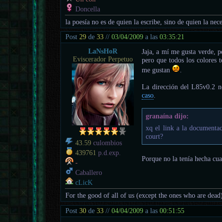
Doncella
la poesía no es de quien la escribe, sino de quien la nece
Post
29
de
33
//
03/04/2009
a las
03:35:21
LaNsHoR
Jaja, a mí me gusta verde, p
Eviscerador Perpetuo
pero que todos los colores t
me gustan
.
La dirección del L85v0.2 n
caso
.
granaína dijo:
xq el link a la documentac
court?
43.59
culombios
439761
p.d.exp.
Porque no la tenía hecha cua
-
Caballero
cLicK
For the good of all of us (except the ones who are dead
Post
30
de
33
//
04/04/2009
a las
00:51:55