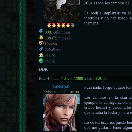
¿Cuáles son los cambios de l
Se podría implantar ya lo
inactivos y no han usado s
themens.
9.88
culombios
138475
p.d.exp.
Un eón
Caballero
cLicK
cLicK
DDK
Post
4
de
33
//
25/03/2009
a las
14:20:27
LaNsHoR
Pues nada, luego quitaré los 
Eviscerador Perpetuo
Los cambios en la skin so
ejemplo la configuración, q
estaba hecha) y otros fall
que te salía la fecha y hora 
Lo de los usuarios puedo bo
que me gustaría tener algú