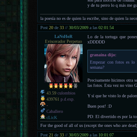
y de tu perro lo q más me gu
la poesía no es de quien la escribe, sino de quien la nece
Post
20
de
33
//
30/03/2009
a las
02:01:54
LaNsHoR
Lo de la tortuga que pones 
Eviscerador Perpetuo
xDDDDD
granaína dijo:
Empezar con fotos es lo 
semana?
Precisamente hicimos otra s
las fotos. Esta vez no vino 
43.59
culombios
Y sí que he visto lo de palom
439761
p.d.exp.
-
Buen post! :D
Caballero
PD: El divertido es por la t
cLicK
For the good of all of us (except the ones who are dead
Post
21
de
33
//
30/03/2009
a las
10:01:07