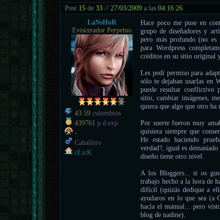
Post
15
de
33
//
27/03/2009
a las
04:16:26
LaNsHoR
Hace poco me puse en cont
Eviscerador Perpetuo
grupo de diseñadores y arti
pero más profundo (no es s
para Wordpress completame
créditos en su sitio original
Les pedí permiso para adapt
sólo te dejaban usarlas en 
puede resultar conflictivo 
sitio, cambiar imágenes, me
quiera que algo que otro ha
43.59
culombios
Por suerte fueron muy amab
439761
p.d.exp.
quisiera siempre que conser
-
He estado haciendo prue
Caballero
verdad?, igual es demasiado 
cLicK
diseño tiene otro nivel.
A los Bloggers... si os gu
trabajo hecho a la hora de h
difícil (quizás dedique a 
ayudaros en lo que sea (a G
hacía el manual... pero vist
blog de nadine).