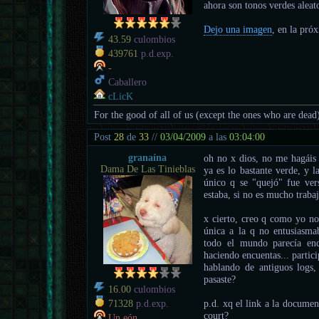
ahora son tonos verdes aleato
Dejo una imagen
, en la pró
43.59
culombios
439761
p.d.exp.
-
Caballero
cLicK
For the good of all of us (except the ones who are dead
Post
28
de
33
//
03/04/2009
a las
03:04:00
granaína
oh no x dios, no me hagáis 
Dama De Las Tinieblas
ya es lo bastante verde, y 
único q se "quejó" fue ver
estaba, si no es mucho trabaj
x cierto, creo q como yo no 
única a la q no entusiasma
todo el mundo parecía enc
haciendo encuentas... partici
hablando de antiguos logs
pasaste?
16.00
culombios
p.d. xq el link a la documen
71328
p.d.exp.
court?
Un eón