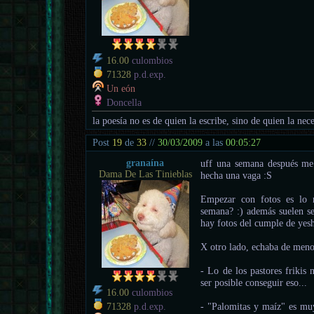
16.00
culombios
71328
p.d.exp.
Un eón
Doncella
la poesía no es de quien la escribe, sino de quien la nece
Post
19
de
33
//
30/03/2009
a las
00:05:27
granaína
uff una semana después me d
Dama De Las Tinieblas
hecha una vaga :S
Empezar con fotos es lo m
semana? :) además suelen ser
hay fotos del cumple de yes
X otro lado, echaba de meno
- Lo de los pastores frikis
ser posible conseguir eso...
16.00
culombios
- "Palomitas y maíz" es m
71328
p.d.exp.