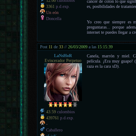
12.00
culombios
cancer de colon lo que signif
es, posibilidades de tratamien
3361
p.d.exp.
Un eón
Doncella
Yo creo que siempre es me
preguntaras... porque adem
internet te puedes llegar a 
Post
11
de
33
//
26/03/2009
a las
15:15:39
LaNsHoR
Canela, marrón y miel. 
Eviscerador Perpetuo
película. ¡Era muy guapo! 
raza es la cara xD).
43.59
culombios
439761
p.d.exp.
-
Caballero