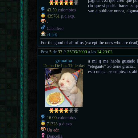
página. Así que creo que po
(lo que si podría hacer es q
43.59
culombios
van a publicar nunca, alguna
439761
p.d.exp.
-
Caballero
cLicK
For the good of all of us (except the ones who are dead
Post
5
de
33
//
25/03/2009
a las
14:29:02
granaína
a mi q me había gustado l
Dama De Las Tinieblas
"elegante" xo tiene gracia...
esto nunca. se empieza x ah
16.00
culombios
71328
p.d.exp.
Un eón
Doncella