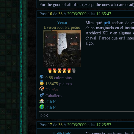
For the good of all of us (except the ones who are dead
Post
16
de
33
//
29/03/2009
a las
12:35:47
Verso
Mira qué
peli
acaban de es
Eviscerador Perpetuo
chico marginado en el instit
Archlord XD y en algunas es
chaval. Parece que está inte
algo.
9.88
culombios
138475
p.d.exp.
Un eón
Caballero
cLicK
cLicK
DDK
Post
17
de
33
//
29/03/2009
a las
17:25:57
LaNsHoR
No conocía ese juego, igual