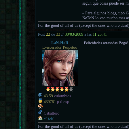
según que cosas puede ser má
- Para algunos blogs, tipo G
NeToN lo veo mucho más a
For the good of all of us (except the ones who are dead
Post
22
de
33
//
30/03/2009
a las
11:25:41
LaNsHoR
¡Felicidades atrasadas Bego!
Eviscerador Perpetuo
43.59
culombios
439761
p.d.exp.
-
Caballero
cLicK
For the good of all of us (except the ones who are dead