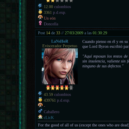
12.00
culombios
3361
p.d.exp.
Un eón
Doncella
Post
14
de
33
//
27/03/2009
a las
01:30:29
LaNsHoR
Cuando pienso en él y en su
Eviscerador Perpetuo
que Lord Byron escribió par
"Aquí reposan los restos de 
sin insolencia, valiente sin 
ninguno de sus defectos."
43.59
culombios
439761
p.d.exp.
-
Caballero
cLicK
For the good of all of us (except the ones who are dead