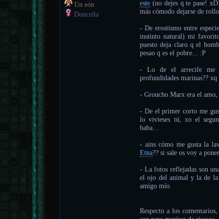
este
(no dejes q te pase! xD)
Un eón
más cómodo dejarse de rollo
Doncella
- De erostismo entre especie
instinto natural) mi favori
puesto deja claro q el homb
pesao q es el pobre... :P
- Lo de el arrecife me h
profundidades marinas?? xq l
- Groucho Marx era el amo,
- De el primer corto me gus
lo vivieses tú, xo el s
baba...
- ains cómo me gusta la la
Etna
?? si sale os voy a poner
- La fotos reflejadas son un
el ojo del animal y la de l
amigo mío.
Respecto a los comentarios,
son para morirse de risaaaa.