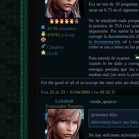
Era un test de 10 preguntas
sacar un 6.75 en el siguient
No he estudiado nada porque
la práctica de TIA (ver act
43.59
culombios
importante. Por suerte la h
439761
p.d.exp.
corregir la documentación (f
-
la documentación
tal y com
como se usa a lenna en las p
Caballero
cLicK
Puta mierda de examen...
cuando le he dado a corregi
entrega) pensaba que iba 
estaban mal (no sería la pri
For the good of all of us (except the ones who are dead
Post
25
de
33
//
01/04/2009
a las
09:56:37
LaNsHoR
<mode_quejica>
Eviscerador Perpetuo
granaína dijo:
deberíamos hacer una lista.
No hay suficiente actividad 