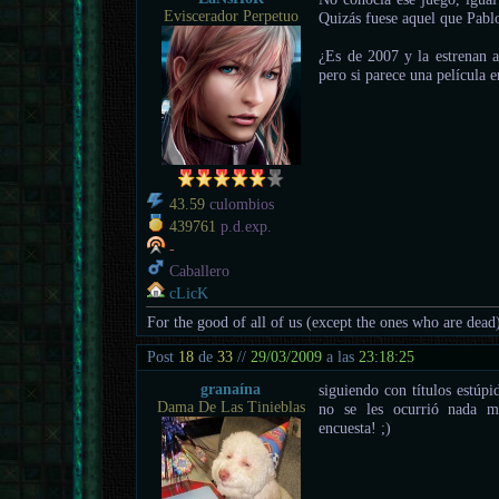
Eviscerador Perpetuo
Quizás fuese aquel que Pab
¿Es de 2007 y la estrenan a
pero si parece una película e
43.59
culombios
439761
p.d.exp.
-
Caballero
cLicK
For the good of all of us (except the ones who are dead
Post
18
de
33
//
29/03/2009
a las
23:18:25
granaína
siguiendo con títulos estúp
Dama De Las Tinieblas
no se les ocurrió nada me
encuesta! ;)