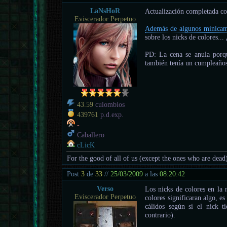
LaNsHoR
Actualización completada co
Eviscerador Perpetuo
Además de algunos minicam
sobre los nicks de colores..
PD: La cena se anula porq
también tenía un cumpleaño
43.59
culombios
439761
p.d.exp.
-
Caballero
cLicK
For the good of all of us (except the ones who are dead
Post
3
de
33
//
25/03/2009
a las
08:20:42
Verso
Los nicks de colores en la n
Eviscerador Perpetuo
colores significaran algo, es 
cálidos según si el nick t
contrario).