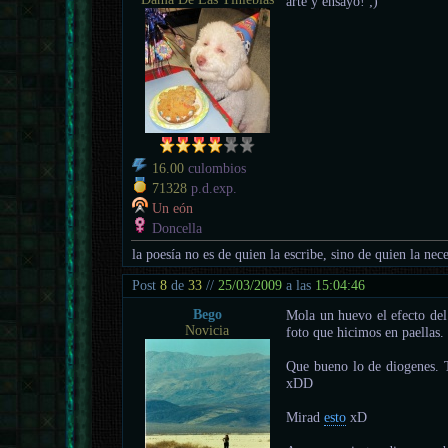
arte y ensayo! ;)
16.00
culombios
71328
p.d.exp.
Un eón
Doncella
la poesía no es de quien la escribe, sino de quien la nece
Post
8
de
33
//
25/03/2009
a las
15:04:46
Bego
Mola un huevo el efecto del 
Novicia
foto que hicimos en paellas.
Que bueno lo de diogenes. T
xDD
Mirad
esto
xD