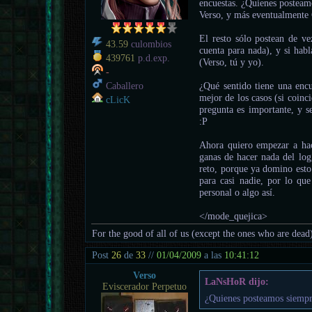
encuestas. ¿Quienes posteam
Verso, y más eventualmente
El resto sólo postean de ve
43.59
culombios
cuenta para nada), y si hab
439761
p.d.exp.
(Verso, tú y yo).
-
¿Qué sentido tiene una encu
Caballero
mejor de los casos (si coinc
cLicK
pregunta es importante, y se
:P
Ahora quiero empezar a ha
ganas de hacer nada del log
reto, porque ya domino esto
para casi nadie, por lo que 
personal o algo así.
</mode_quejica>
For the good of all of us (except the ones who are dead
Post
26
de
33
//
01/04/2009
a las
10:41:12
Verso
LaNsHoR dijo:
Eviscerador Perpetuo
¿Quienes posteamos siempr