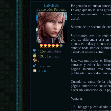
LaNsHoR
He pensado un nuevo concept
Eviscerador Perpetuo
Es algo que no sé si os gust
voy a implementarlo a med
gusta).
Se trata de un sistema de cr
Un Blogger crea una página 
etc. La diferencia está en 
menos entradas y menos cosa
aunque nada impide publicar
43.59
culombios
usando el sistema actual).
439761
p.d.exp.
Una vez publicada, el Blog
-
entradas y editar las exis
Caballero
página mientras está pub
cLicK
publicada... no podrá puntua
Cuando se canse de la pág
página anterior se consider
hacer un valoración de la pá
Ventajas:
- El blogger puede añadir 