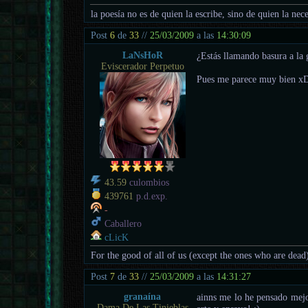
la poesía no es de quien la escribe, sino de quien la nece
Post
6
de
33
//
25/03/2009
a las
14:30:09
LaNsHoR
¿Estás llamando basura a la
Eviscerador Perpetuo
Pues me parece muy bien x
43.59
culombios
439761
p.d.exp.
-
Caballero
cLicK
For the good of all of us (except the ones who are dead
Post
7
de
33
//
25/03/2009
a las
14:31:27
granaína
ainns me lo he pensado mejor
Dama De Las Tinieblas