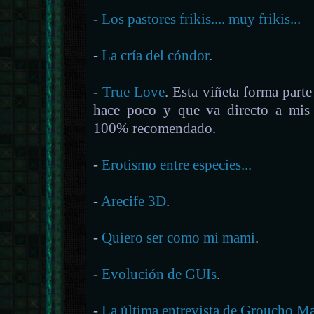
-
Los pastores frikis.... muy frikis...
-
La cría del cóndor
.
-
True Love
. Esta viñeta forma part
hace poco y que va directo a mis 
100% recomendado.
-
Erotismo entre especies...
-
Arecife 3D
.
-
Quiero ser como mi mami
.
-
Evolución de GUIs
.
-
La última entrevista de Groucho M