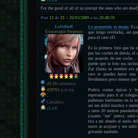
cLicK
For the good of all of us (except the ones who are dead
Post
12
de
33
//
26/03/2009
a las
20:48:59
LaNsHoR
Lo prometido es deuda
. Es 
Eviscerador Perpetuo
que tengo revelada), así qu
para el caso xD.
Es la primera foto que he e
por los coches de detrás, el
me acuerdo de ese coche... 
puede que la foto sea inclu
Zar (hasta su nombre era p
raro te puedes hacer una
llevábamos poco menos que 
43.59
culombios
Podría contar épicas y le
439761
p.d.exp.
esperando para ir al colegi
-
puñetazo fuertísimo en la e
Caballero
así me dolió mucho) e inten
cLicK
a unos 20 metros paseándol
(cuanto "me" junto), salió 
tira a mi abuelo al suelo de
moro se acojonó y me soltó 
gritando también.