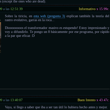
us (except the ones who are dead).
09
a las
12:51:39
Informativo
x 15.99
c.
Sobre la tiricia, en
esta web (pregunta 3)
explican también la teoría del
o
rastro evolutivo, garras en la roca...
Dioooooooos el transformador masivo es estupendo! Estoy impresionado y
voy a difundirlo. Te pongo un 8 básicamente por ese programa, por rápido
a la par que eficaz :D
09
a las
13:40:07
Buen Intento
x 43.47
c.
Vaya, si llego a saber que iba a ser tan útil lo hubiera hecho antes y mejor.