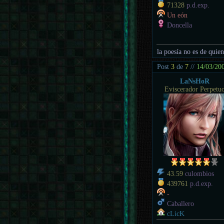
71328
p.d.exp.
Un eón
Doncella
la poesía no es de quien
Post
3
de
7
//
14/03/20
LaNsHoR
Eviscerador Perpetu
43.59
culombios
439761
p.d.exp.
-
Caballero
cLicK