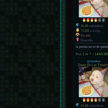
16.00
culombios
71328
p.d.exp.
Un eón
Doncella
la poesía no es de quien
Post
2
de
7
//
14/03/20
granaína
Dama De Las Tiniebl
16.00
culombios