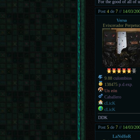
For the good of all of 
Post
4
de
7
//
14/03/20
Verso
Eviscerador Perpetu
9.88
culombios
138475
p.d.exp.
Un eón
Caballero
cLicK
cLicK
DDK
Post
5
de
7
//
14/03/20
LaNsHoR