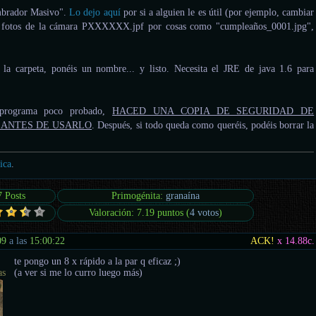
mbrador Masivo".
Lo dejo aquí
por si a alguien le es útil (por ejemplo, cambiar
s fotos de la cámara PXXXXXX.jpf por cosas como "cumpleaños_0001.jpg",
 la carpeta, ponéis un nombre... y listo. Necesita el JRE de java 1.6 para
rograma poco probado,
HACED UNA COPIA DE SEGURIDAD DE
 ANTES DE USARLO
. Después, si todo queda como queréis, podéis borrar la
ica
.
7 Posts
Primogénita:
granaína
Valoración: 7.19 puntos (
4 votos
)
09
a las
15:00:22
ACK!
x 14.88
c.
te pongo un 8 x rápido a la par q eficaz ;)
as
(a ver si me lo curro luego más)