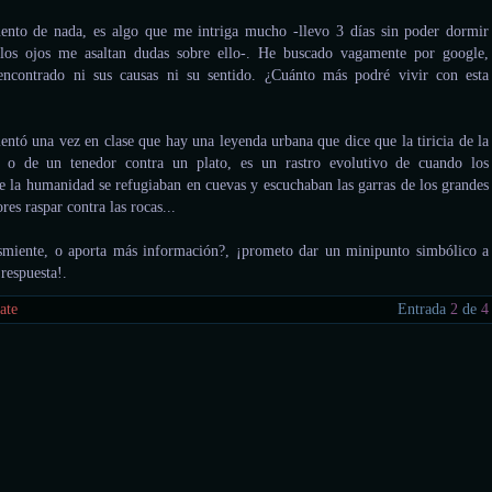
nto de nada, es algo que me intriga mucho -llevo 3 días sin poder dormir
los ojos me asaltan dudas sobre ello-. He buscado vagamente por google,
encontrado ni sus causas ni su sentido. ¿Cuánto más podré vivir con esta
ntó una vez en clase que hay una leyenda urbana que dice que la tiricia de la
a, o de un tenedor contra un plato, es un rastro evolutivo de cuando los
de la humanidad se refugiaban en cuevas y escuchaban las garras de los grandes
res raspar contra las rocas...
smiente, o aporta más información?, ¡prometo dar un minipunto simbólico a
respuesta!.
ate
Entrada
2
de
4