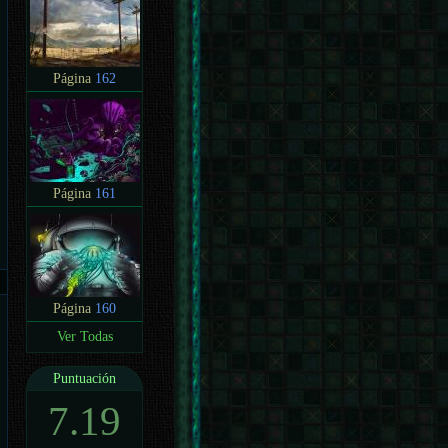
Página
162
Página
161
Página
160
Ver Todas
Puntuación
7.19