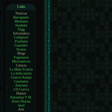
Links
Noticias
Barrapunto
Menéame
Slashdot
Digg
Informática
Codepixel
Pixélame
Gamedev
Stratos
Blogs
Fogonazos
Microsiervos
Ciencia
La Mula Francis
La bella teoría
Ciencia Kanija
Gausianos
Astroseti
J.D.Cuerva
Humor
Palomitas Y M.
Dosis Diarias
xkcd
Arte