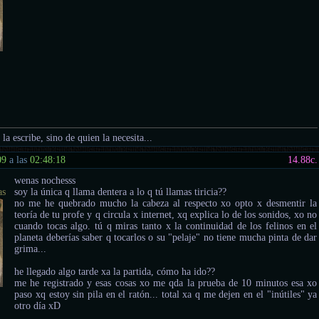
 la escribe, sino de quien la necesita...
09
a las
02:48:18
14.88
c.
wenas nochesss
as
soy la única q llama dentera a lo q tú llamas tiricia??
no me he quebrado mucho la cabeza al respecto xo opto x desmentir la
teoría de tu profe y q circula x internet, xq explica lo de los sonidos, xo no
cuando tocas algo. tú q miras tanto x la continuidad de los felinos en el
planeta deberías saber q tocarlos o su "pelaje" no tiene mucha pinta de dar
grima...
he llegado algo tarde xa la partida, cómo ha ido??
me he registrado y esas cosas xo me qda la prueba de 10 minutos esa xo
paso xq estoy sin pila en el ratón... total xa q me dejen en el "inútiles" ya
otro día xD