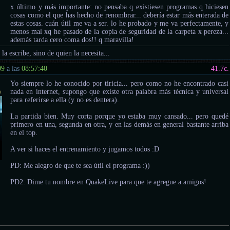
x último y más importante: no pensaba q existiesen programas q hiciesen
cosas como el que has hecho de renombrar... debería estar más enterada de
estas cosas. cuán útil me va a ser. lo he probado y me va perfectamente, y
menos mal xq he pasado de la copia de seguridad de la carpeta x pereza...
además tarda cero coma dos!! q maravilla!
 la escribe, sino de quien la necesita...
09
a las
08:57:40
41.7
c.
Yo siempre lo he conocido por tiricia... pero como no he encontrado casi
o
nada en internet, supongo que existe otra palabra más técnica y universal
para referirse a ella (y no es dentera).
La partida bien. Muy corta porque yo estaba muy cansado... pero quedé
primero en una, segunda en otra, y en las demás en general bastante arriba
en el top.
A ver si haces el entrenamiento y jugamos todos :D
PD: Me alegro de que te sea útil el programa :))
PD2: Dime tu nombre en QuakeLive para que te agregue a amigos!