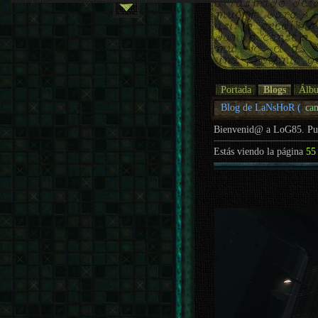
Portada
Blogs
Álb
Blog de LaNsHoR (
ca
Bienvenid@ a LoG85. P
Estás viendo la página
55