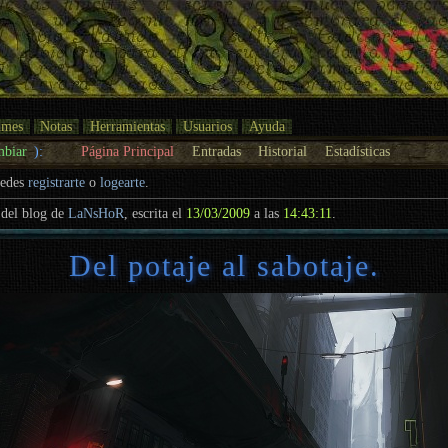
umes
Notas
Herramientas
Usuarios
Ayuda
mbiar
):
Página Principal
Entradas
Historial
Estadísticas
uedes
registrarte
o
logearte
.
del blog de
LaNsHoR
, escrita el
13/03/2009
a las
14:43:11
.
Del potaje al sabotaje.