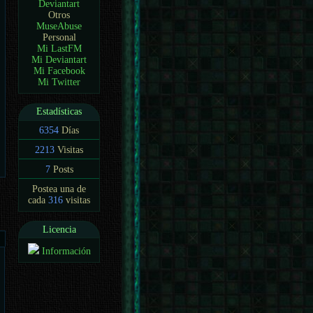
Deviantart
Otros
MuseAbuse
Personal
Mi LastFM
Mi Deviantart
Mi Facebook
Mi Twitter
Estadísticas
6354
Días
2213
Visitas
7
Posts
Postea una de
cada
316
visitas
Licencia
Información