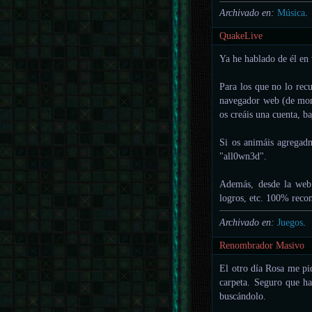
Archivado en:
Música
.
QuakeLive
Ya he hablado de él en 
Para los que no lo rec
navegador web (de mome
os creáis una cuenta, ba
Si os animáis agregad
"all0wn3d".
Además, desde la web t
logros, etc. 100% reco
Archivado en:
Juegos
.
Renombrador Masivo
El otro día Rosa me pi
carpeta. Seguro que ha
buscándolo.