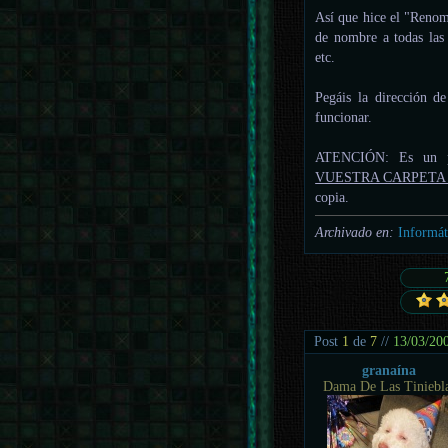
Así que hice el "Reno
de nombre a todas la
etc.
Pegáis la dirección de
funcionar.
ATENCIÓN: Es un p
VUESTRA CARPETA
copia.
Archivado en:
Informát
Post
1
de
7
//
13/03/20
granaína
Dama De Las Tiniebl