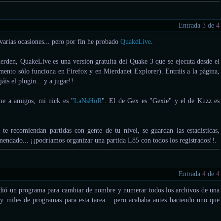
Entrada
3
de
4
varias ocasiones... pero por fin he probado
QuakeLive
.
uerden, QuakeLive es una versión gratuita del Quake 3 que se ejecuta desde el
nto sólo funciona en Firefox y en Mierdanet Explorer). Entráis a la página,
jáis el plugin... y a jugar!!
me a amigos, mi nick es "
LaNsHoR
". El de Gex es "Gexie" y el de Kuzz es
e recomiendan partidas con gente de tu nivel, se guardan las estadísticas,
mendado... ¡¡podríamos organizar una partida L85 con todos los registrados!!.
Entrada
4
de
4
dió un programa para cambiar de nombre y numerar todos los archivos de una
y miles de programas para esta tarea... pero acababa antes haciendo uno que