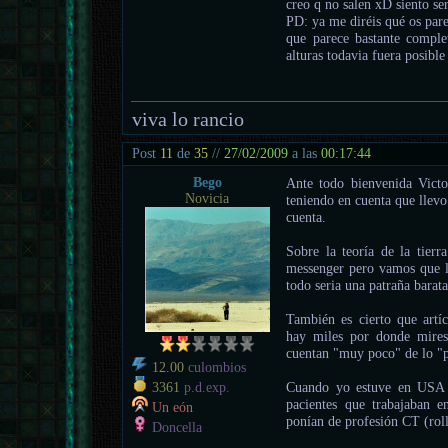
creo q no salen xD siento se
PD: ya me diréis qué os pare
que parece bastante comple
alturas todavia fuera posibl
viva lo rancio
Post
11
de
35
//
27/02/2009
a las
00:17:44
Bego
Ante todo bienvenida Victo
Novicia
teniendo en cuenta que llevo
cuenta.
Sobre la teoría de la tierr
messenger pero vamos que la
todo seria una patraña barat
También es cierto que art
hay miles por donde mires.
cuentan "muy poco" de lo "p
12.00
culombios
Cuando yo estuve en USA c
3361
p.d.exp.
pacientes que trabajaban e
Un eón
ponían de profesión CT (roll
Doncella