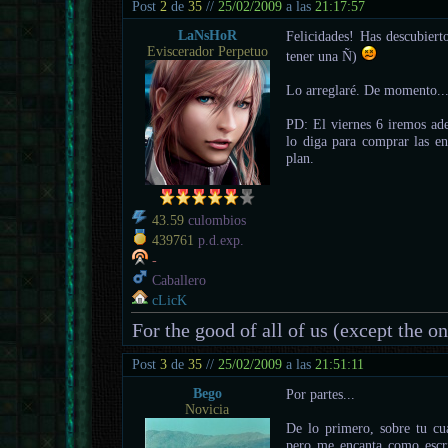
Post
2
de
35
//
25/02/2009
a las
21:17:57
LaNsHoR
Felicidades! Has descubiert
Eviscerador Perpetuo
tener una Ñ)
Lo arreglaré. De momento...
PD: El viernes 6 iremos ad
lo diga para comprar las en
plan.
43.59
culombios
439761
p.d.exp.
-
Caballero
cLicK
For the good of all of us (except the o
Post
3
de
35
//
25/02/2009
a las
21:51:11
Bego
Por partes...
Novicia
De lo primero, sobre tu cua
pero me encanta como escri