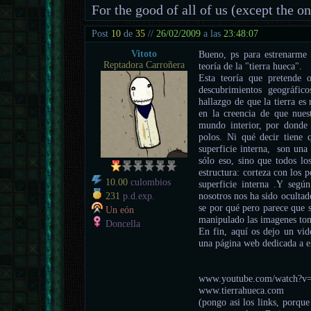
For the good of all of us (except the o
Post
10
de
35
//
26/02/2009
a las
23:48:07
Vitoto
Bueno, ps para estrenarme 
Reptadora Carroñera
teoría de la "tierra hueca".
Esta teoría que pretende 
descubrimientos geográfic
hallazgo de que la tierra e
en la creencia de que nue
mundo interior, por donde 
polos. Ni qué decir tiene q
superficie interna, son una
sólo eso, sino que todos lo
estructura: corteza con los p
10.00
culombios
superficie interna .Y seg
nosotros nos ha sido oculta
231
p.d.exp.
se por qué pero parece que 
Un eón
manipulado las imagenes tom
Doncella
En fin, aquí os dejo un vid
una página web dedicada a el
www.youtube.com/watch?
www.tierrahueca.com
(pongo asi los links, porque