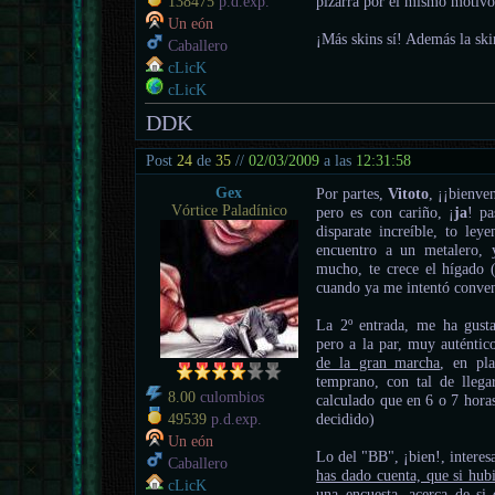
pizarra por el mismo motivo
138475
p.d.exp.
Un eón
¡Más skins sí! Además la skin
Caballero
cLicK
cLicK
DDK
Post
24
de
35
//
02/03/2009
a las
12:31:58
Gex
Por partes,
Vitoto
, ¡¡bienve
Vórtice Paladínico
pero es con cariño, ¡
ja
! pa
disparate increíble, to le
encuentro a un metalero,
mucho, te crece el hígado (
cuando ya me intentó convenc
La 2º entrada, me ha gust
pero a la par, muy auténtic
de la gran marcha
, en pl
temprano, con tal de lleg
8.00
culombios
calculado que en 6 o 7 horas
decidido)
49539
p.d.exp.
Un eón
Lo del "BB", ¡bien!, interes
Caballero
has dado cuenta, que si hubi
cLicK
una encuesta, acerca de si