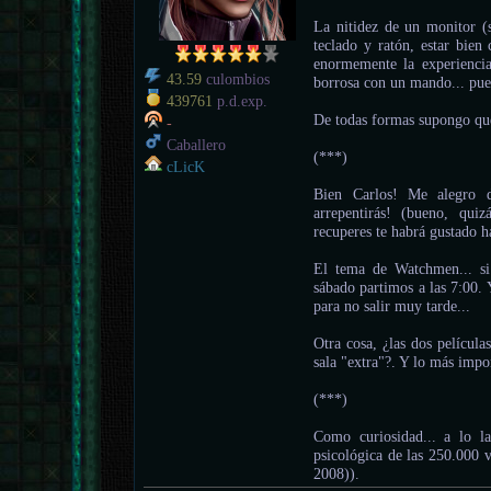
La nitidez de un monitor (s
teclado y ratón, estar bien 
enormemente la experiencia
43.59
culombios
borrosa con un mando... pue
439761
p.d.exp.
De todas formas supongo qu
-
Caballero
(***)
cLicK
Bien Carlos! Me alegro 
arrepentirás! (bueno, qui
recuperes te habrá gustado h
El tema de Watchmen... si
sábado partimos a las 7:00.
para no salir muy tarde...
Otra cosa, ¿las dos película
sala "extra"?. Y lo más impo
(***)
Como curiosidad... a lo l
psicológica de las 250.000 v
2008)).