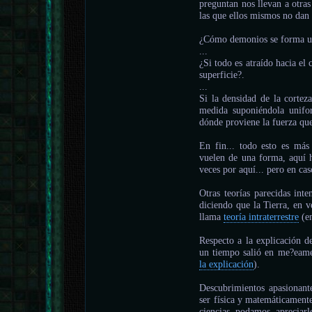
preguntan nos llevan a otra
las que ellos mismos no dan 
¿Cómo demonios se forma un
...
¿Si todo es atraído hacia el 
superficie?.
...
Si la densidad de la cortez
medida suponiéndola unifo
dónde proviene la fuerza que
En fin... todo esto es más
vuelen de una forma, aquí 
veces por aquí... pero en ca
Otras teorías parecidas inte
diciendo que la Tierra, en v
llama
teoría intraterrestre
(en
Respecto a la explicación de
un tiempo salió en me?eame 
la explicación
).
Descubrimientos apasionant
ser física y matemáticament
ciencias podamos apreciarl