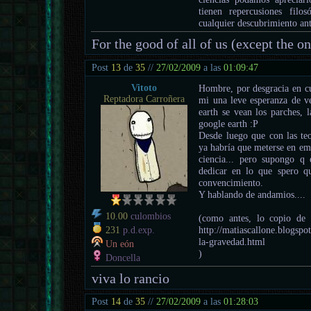
tienen repercusiones filo
cualquier descubrimiento ant
For the good of all of us (except the o
Post
13
de
35
//
27/02/2009
a las
01:09:47
Vitoto
Hombre, por desgracia en cu
Reptadora Carroñera
mi una leve esperanza de ve
earth se vean los parches, l
google earth :P
Desde luego que con las teor
ya habría que meterse en em
ciencia... pero supongo q 
dedicar en lo que spero 
convencimiento.
Y hablando de andamios....
10.00
culombios
(como antes, lo copio de 
http://matiascallone.blogs
231
p.d.exp.
la-gravedad.html
Un eón
)
Doncella
viva lo rancio
Post
14
de
35
//
27/02/2009
a las
01:28:03