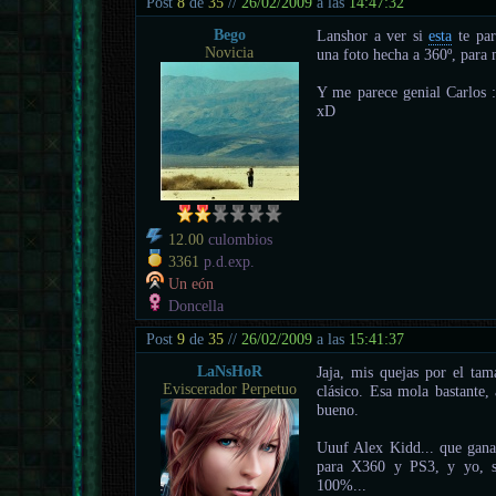
Post
8
de
35
//
26/02/2009
a las
14:47:32
Bego
Lanshor a ver si
esta
te par
Novicia
una foto hecha a 360º, para 
Y me parece genial Carlos 
xD
12.00
culombios
3361
p.d.exp.
Un eón
Doncella
Post
9
de
35
//
26/02/2009
a las
15:41:37
LaNsHoR
Jaja, mis quejas por el ta
Eviscerador Perpetuo
clásico. Esa mola bastante
bueno.
Uuuf Alex Kidd... que ganas
para X360 y PS3, y yo, si
100%...