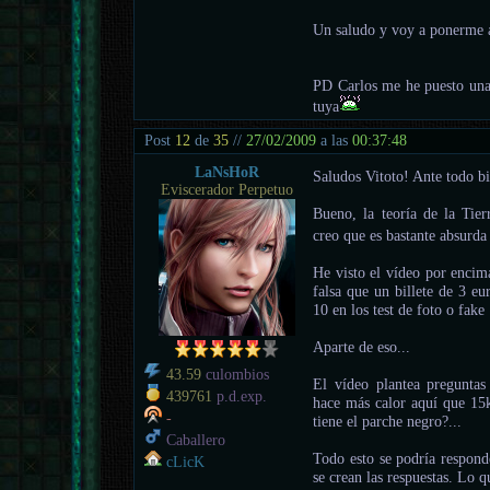
Un saludo y voy a ponerme 
PD Carlos me he puesto una 
tuya
Post
12
de
35
//
27/02/2009
a las
00:37:48
LaNsHoR
Saludos Vitoto! Ante todo b
Eviscerador Perpetuo
Bueno, la teoría de la Tier
creo que es bastante absurd
He visto el vídeo por encim
falsa que un billete de 3 eu
10 en los test de foto o fake 
Aparte de eso...
43.59
culombios
El vídeo plantea preguntas
439761
p.d.exp.
hace más calor aquí que 15k
-
tiene el parche negro?...
Caballero
Todo esto se podría respond
cLicK
se crean las respuestas. Lo 