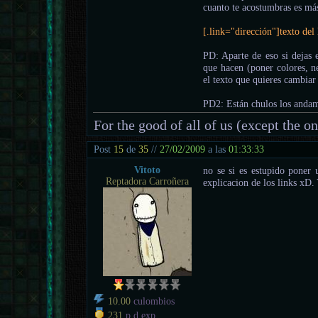
cuanto te acostumbras es más
[.link="dirección"]texto del 
PD: Aparte de eso si dejas 
que hacen (poner colores, ne
el texto que quieres cambiar
PD2: Están chulos los anda
For the good of all of us (except the o
Post
15
de
35
//
27/02/2009
a las
01:33:33
Vitoto
no se si es estupido poner 
Reptadora Carroñera
explicacion de los links xD
10.00
culombios
231
p.d.exp.