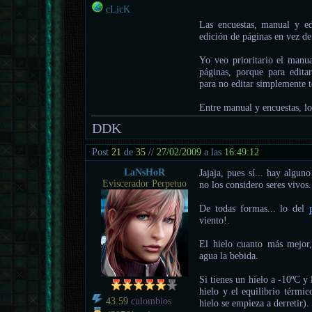
cLicK
Las encuestas, manual y ed
edición de páginas en vez de
Yo veo prioritario el manua
páginas, porque para editar
para no editar simplemente t
Entre manual y encuestas, lo
DDK
Post
21
de
35
//
27/02/2009
a las
16:49:12
LaNsHoR
Jajaja, pues sí... hay algun
Eviscerador Perpetuo
no los considero seres vivos.
De todas formas... lo del
viento!.
El hielo cuanto más mejor
agua la bebida.
Si tienes un hielo a -10ºC y 
hielo y el equilibrio térmic
43.59
culombios
hielo se empieza a derretir).