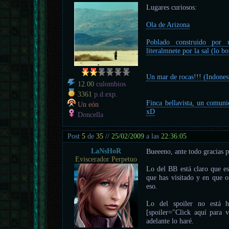
Lugares curiosos:
Ola de Arizona
Poblado construido por 
literalmnete por la sal (lo b
Un mar de rocas!!! (Indones
12.00
culombios
3361
p.d.exp.
Finca bellavista, un comuni
Un eón
xD
Doncella
Post
5
de
35
//
25/02/2009
a las
22:36:05
LaNsHoR
Bueeeno, ante todo gracias p
Eviscerador Perpetuo
Lo del BB está claro que es
que has visitado y en que o
eso.
Lo del spoiler no está h
[spoiler="Click aquí para v
adelante lo haré.