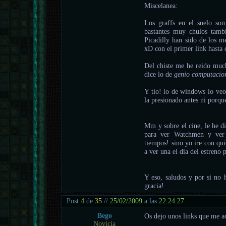
Miscelanea:
Los graffs en el suelo son
bastantes muy chulos tamb
Picadilly han sido de los m
xD con el primer link hasta q
Del chiste me he reido muc
dice lo de
genio computacion
Y tio! lo de windows lo veo
la presionado antes ni porqu
Mm y sobre el cine, le he d
para ver Watchmen y ver
tiempos! sino yo ire con qu
a ver una el dia del estreno 
Y eso, saludos y por si no 
gracia!
Post
4
de
35
//
25/02/2009
a las
22:24:27
Bego
Os dejo unos links que me ac
Novicia