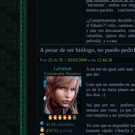
"encuestas", ambas son imp
manera paralela .. conclusió
¿¿Completamente decidido q
el Sábado?? rollo, caminata 
y una vez descansados, cin
cubatillas, (quien dice cu
película), y a casa.
A pesar de ser biólogo, no puedo pedir
Post
25
de
35
//
02/03/2009
a las
12:44:28
LaNsHoR
A mi me da igual salir más 
Eviscerador Perpetuo
que das.
Creo que no entiendes en que
yo de ti no haría planes se
dos días :-)
Así que por mí... prefier
semana que viene, ya que 
esto empieza a ser precipitad
43.59
culombios
Yo creo que es imposible ha
bastante rápido (5km/h) y 
439761
p.d.exp.