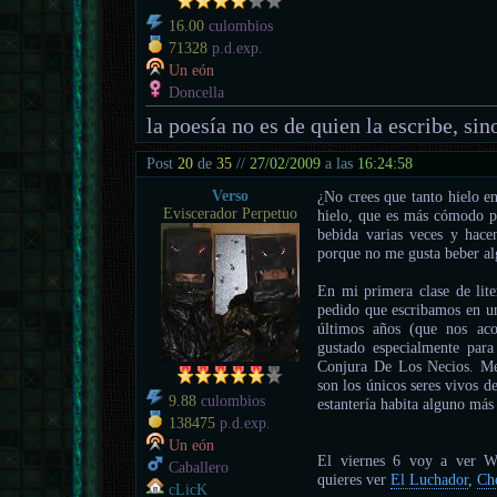
16.00
culombios
71328
p.d.exp.
Un eón
Doncella
la poesía no es de quien la escribe, sino
Post
20
de
35
//
27/02/2009
a las
16:24:58
Verso
¿No crees que tanto hielo e
Eviscerador Perpetuo
hielo, que es más cómodo pa
bebida varias veces y hacen
porque no me gusta beber al
En mi primera clase de lite
pedido que escribamos en un
últimos años (que nos ac
gustado especialmente para
Conjura De Los Necios. Me
son los únicos seres vivos de
9.88
culombios
estantería habita alguno má
138475
p.d.exp.
Un eón
El viernes 6 voy a ver W
Caballero
quieres ver
El Luchador
,
Che
cLicK