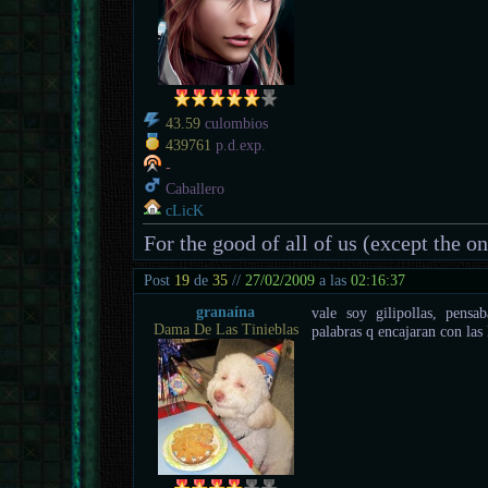
43.59
culombios
439761
p.d.exp.
-
Caballero
cLicK
For the good of all of us (except the o
Post
19
de
35
//
27/02/2009
a las
02:16:37
granaína
vale soy gilipollas, pens
Dama De Las Tinieblas
palabras q encajaran con las l