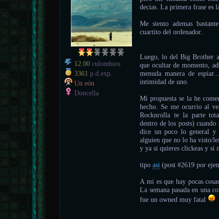
decias. La primera frase es l
Me siento ademas bastante
cuartito del ordenador.
Luego, lo del Big Brother 
12.00
culombios
que ocultar de momento, ad
menuda manera de espiar..
3361
p.d.exp.
intimidad de uno.
Un eón
Doncella
Mi propuesta se la he come
hecho. Se me ocurrio al ver
Rocknrolla te la parte tot
dentro de los posts) cuando s
dice un poco lo general y 
alguien que no lo ha visto/le
y ya si quieres clickeas y si
tipo
asi
(post #2619 por eje
A mi es que hay pocas cosas
La semana pasada en una co
fue un owned muy fatal