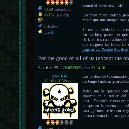
Genial el vídeo ese... xD
43.59
culombios
Las fotos molan mucho, per
439761
p.d.exp.
mejor que una imagen bien g
-
Caballero
Se me ha olvidado poner e
cLicK
En ese blog parece ser que 
click en los cuadraditos de
que carguen las fotos. Es
páginas del Parque Acuático 
For the good of all of us (except the o
Post
6
de
35
//
26/02/2009
a las
09:14:10
Alex Kid
Los posters de Commandos y
Curtido Y Versado
los tengo también guardados
Joder, me he quedado con 
capucha en el trailer del
idea....También se nota un m
porque en la escena que sa
cara..¿¡Cómo se le ocurre g
buena reventada al más puro 