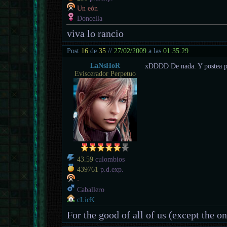
Un eón
Doncella
viva lo rancio
Post
16
de
35
//
27/02/2009
a las
01:35:29
LaNsHoR
xDDDD De nada. Y postea pos
Eviscerador Perpetuo
43.59
culombios
439761
p.d.exp.
-
Caballero
cLicK
For the good of all of us (except the o