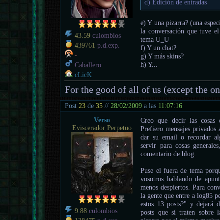
d) Edición de entradas
e) Y una pizarra? (una espec
la conversación que tuve el
43.59
culombios
tema U_U
439761
p.d.exp.
f) Y un chat?
-
g) Y más skins?
h) Y...
Caballero
cLicK
For the good of all of us (except the o
Post
23
de
35
//
28/02/2009
a las
11:07:16
Verso
Creo que decir las cosas 
Eviscerador Perpetuo
Prefiero mensajes privados a
dar su email o recordar al
servir para cosas general
comentario de blog.
Puse el fuera de tema porqu
vosotros hablando de apunt
menos despiertos. Para conv
la gente que entre a log85 
estos 13 posts?" y dejará 
9.88
culombios
posts que sí traten sobre l