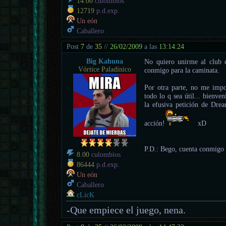
14.00
culombios
12719
p.d.exp.
Un eón
Caballero
Post
7
de
35
//
26/02/2009
a las
13:14:24
Big Kahuna
No quiero unirme al club 
Vórtice Paladínico
conmigo para la caminata.
Por otra parte, no me impor
todo lo q sea útil... bienve
la efusiva petición de Dre
acción!
xD
P.D.: Bego, cuenta conmigo 
8.00
culombios
86444
p.d.exp.
Un eón
Caballero
cLicK
-Que empiece el juego, nena.