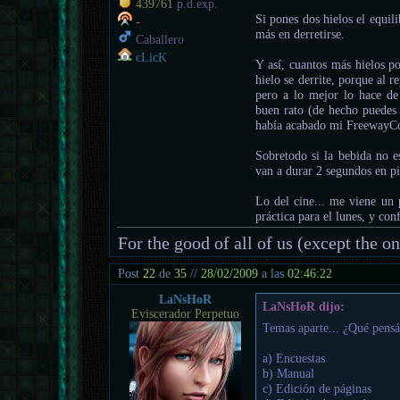
439761
p.d.exp.
Si pones dos hielos el equil
-
más en derretirse.
Caballero
cLicK
Y así, cuantos más hielos p
hielo se derrite, porque al r
pero a lo mejor lo hace de
buen rato (de hecho puedes v
había acabado mi FreewayCo
Sobretodo si la bebida no e
van a durar 2 segundos en pi
Lo del cine... me viene un
práctica para el lunes, y c
For the good of all of us (except the o
Post
22
de
35
//
28/02/2009
a las
02:46:22
LaNsHoR
LaNsHoR dijo:
Eviscerador Perpetuo
Temas aparte... ¿Qué pensái
a) Encuestas
b) Manual
c) Edición de páginas