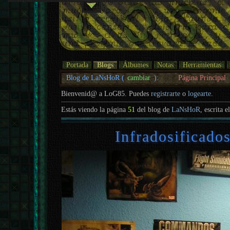
Portada
Blogs
Álbumes
Notas
Herramientas
Blog de LaNsHoR (
cambiar
):
Página Principal
Bienvenid@ a LoG85. Puedes
registrarte
o
logearte
.
Estás viendo la página
51
del blog de
LaNsHoR
, escrita e
Infradosificado