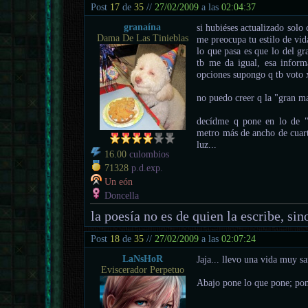
Post
17
de
35
//
27/02/2009
a las
02:04:37
granaína
si hubiéses actualizado solo
Dama De Las Tinieblas
me preocupa tu estilo de vid
lo que pasa es que lo del g
tb me da igual, esa informa
opciones supongo q tb voto x
no puedo creer q la "gran m
decídme q pone en lo de "
metro más de ancho de cuart
luz...
16.00
culombios
71328
p.d.exp.
Un eón
Doncella
la poesía no es de quien la escribe, sino
Post
18
de
35
//
27/02/2009
a las
02:07:24
LaNsHoR
Jaja... llevo una vida muy sa
Eviscerador Perpetuo
Abajo pone lo que pone; po