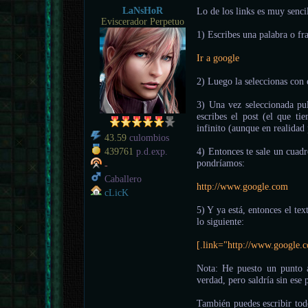
LaNsHoR
Lo de los links es muy senci
Eviscerador Perpetuo
1) Escribes una palabra o fra
Ir a google
2) Luego la seleccionas con 
3) Una vez seleccionada pul
escribes el post (el que ti
infinito (aunque en realidad 
43.59
culombios
4) Entonces te sale un cuadr
439761
p.d.exp.
pondríamos:
-
Caballero
http://www.google.com
cLicK
5) Y ya está, entonces el te
lo siguiente:
[.link="http://www.google.c
Nota: He puesto un punto a
verdad, pero saldría sin ese 
También puedes escribir tod