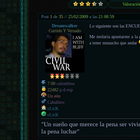
Valoració
Post
1
de
35
//
25/02/2009
a las
21:08:59
Dreamwalker
Lo siguiente son las ENCU
Curtido Y Versado
Me molaría apuntarme a la g
a tener muuucho que andar
7.00
culombios
22482
p.d.exp.
Un eón
Caballero
cLicK
cLicK
"Un sueño que merece la pena ser vivi
la pena luchar"