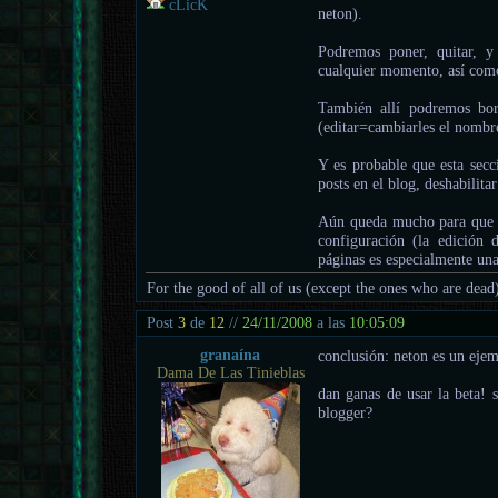
cLicK
neton).
Podremos poner, quitar, y
cualquier momento, así como
También allí podremos borr
(editar=cambiarles el nombr
Y es probable que esta secc
posts en el blog, deshabilitar
Aún queda mucho para que to
configuración (la edición d
páginas es especialmente una
For the good of all of us (except the ones who are dead
Post
3
de
12
//
24/11/2008
a las
10:05:09
granaína
conclusión: neton es un ejem
Dama De Las Tinieblas
dan ganas de usar la beta! s
blogger?