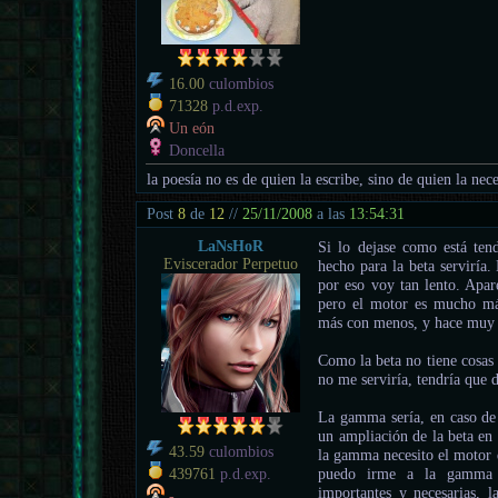
16.00
culombios
71328
p.d.exp.
Un eón
Doncella
la poesía no es de quien la escribe, sino de quien la nece
Post
8
de
12
//
25/11/2008
a las
13:54:31
LaNsHoR
Si lo dejase como está ten
Eviscerador Perpetuo
hecho para la beta serviría.
por eso voy tan lento. Apa
pero el motor es mucho má
más con menos, y hace muy f
Como la beta no tiene cosas 
no me serviría, tendría que d
La gamma sería, en caso de 
un ampliación de la beta en 
43.59
culombios
la gamma necesito el motor d
puedo irme a la gamma d
439761
p.d.exp.
importantes y necesarias, 
-