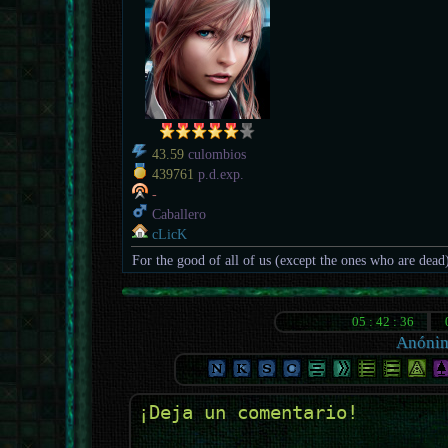
43.59
culombios
439761
p.d.exp.
-
Caballero
cLicK
For the good of all of us (except the ones who are dead
Anóni