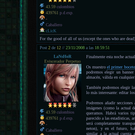
43.59
culombios
439761
p.d.exp.
-
Caballero
cLicK
For the good of all of us (except the ones who are dead
Post
2
de
12
//
23/11/2008
a las
18:59:51
LaNsHoR
Finalmente esta noche actuali
Eviscerador Perpetuo
Os muestro
el primer bocet
podremos elegir un banner
almacén, válida en cualquie
También podremos elegir la 
lo más interesante: editar los
Podremos añadir secciones a
imágenes (como la actual de
43.59
culombios
queramos. Habrá varios tip
parecido a las estadísticas, 
439761
p.d.exp.
será completamente transpa
-
neton), y en el futuro, ha
Caballero
similar a la actual cuenta