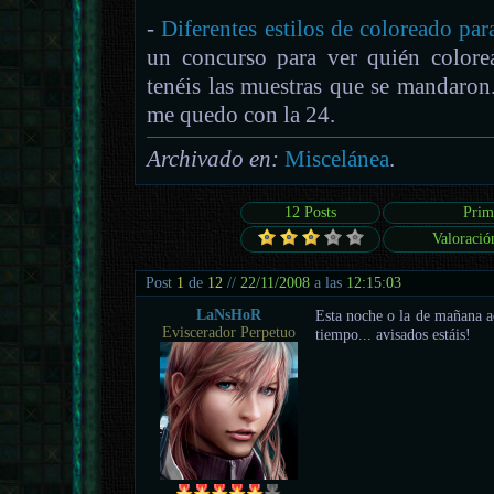
-
Diferentes estilos de coloreado pa
un concurso para ver quién colorea
tenéis las muestras que se mandaron.
me quedo con la 24.
Archivado en:
Miscelánea
.
12 Posts
Prim
Valoració
Post
1
de
12
//
22/11/2008
a las
12:15:03
LaNsHoR
Esta noche o la de mañana ac
Eviscerador Perpetuo
tiempo... avisados estáis!