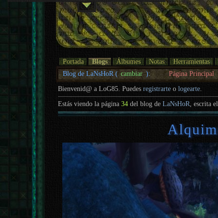
Portada
Blogs
Álbumes
Notas
Herramientas
Blog de LaNsHoR (
cambiar
):
Página Principal
Bienvenid@ a LoG85. Puedes
registrarte
o
logearte
.
Estás viendo la página
34
del blog de
LaNsHoR
, escrita e
Alquimi