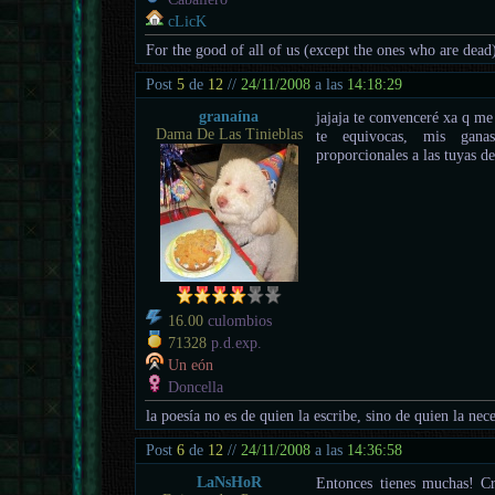
cLicK
For the good of all of us (except the ones who are dead
Post
5
de
12
//
24/11/2008
a las
14:18:29
granaína
jajaja te convenceré xa q me
Dama De Las Tinieblas
te equivocas, mis gana
proporcionales a las tuyas de
16.00
culombios
71328
p.d.exp.
Un eón
Doncella
la poesía no es de quien la escribe, sino de quien la nece
Post
6
de
12
//
24/11/2008
a las
14:36:58
LaNsHoR
Entonces tienes muchas! C