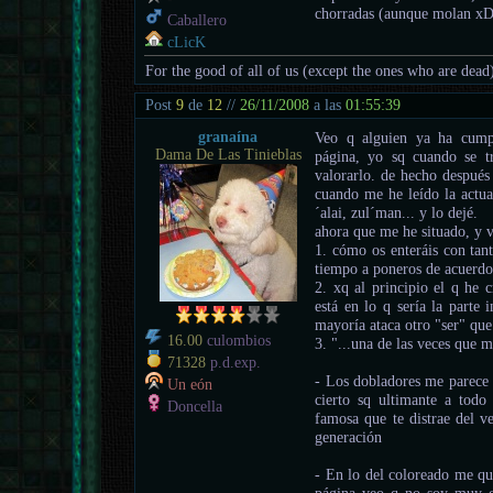
chorradas (aunque molan xD
Caballero
cLicK
For the good of all of us (except the ones who are dead
Post
9
de
12
//
26/11/2008
a las
01:55:39
granaína
Veo q alguien ya ha cumpl
Dama De Las Tinieblas
página, yo sq cuando se t
valorarlo. de hecho después
cuando me he leído la actua
´alai, zul´man... y lo dejé.
ahora que me he situado, y v
1. cómo os enteráis con tant
tiempo a poneros de acuerd
2. xq al principio el q he c
está en lo q sería la parte 
mayoría ataca otro "ser" que 
16.00
culombios
3. "...una de las veces que 
71328
p.d.exp.
- Los dobladores me parece 
Un eón
cierto sq ultimante a tod
Doncella
famosa que te distrae del v
generación
- En lo del coloreado me que
página veo q no soy muy o