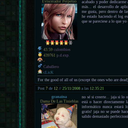
Eviscerador Perpetuo
acabado y poder dedicarme 
más... el desarrollo de a
me gusta, pero dentro de la
he estado haciendo el log e
que se pareciese a lo que yo 
43.59
culombios
439761
p.d.exp.
-
Caballero
cLicK
For the good of all of us (except the ones who are dead
Post
7
de
12
//
25/11/2008
a las
12:35:21
granaína
no sé si creerte... jaja si 
Dama De Las Tinieblas
está o hacer directamente 
informático nunca estará l
gratis! jaja no se puede hac
salido demasiado perfeccioni