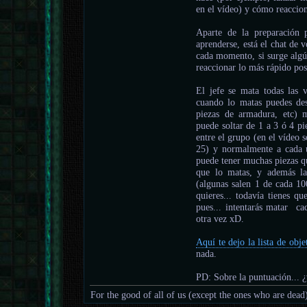
en el vídeo) y cómo reaccio
Aparte de la preparación 
aprenderse, está el chat de
cada momento, si surge algú
reaccionar lo más rápido pos
El jefe se mata todas las
cuando lo matas puedes des
piezas de armadura, etc)
puede soltar de 1 a 3 ó 4 pi
entre el grupo (en el vídeo 
25) y normalmente a cada u
puede tener muchas piezas qu
que lo matas, y además la
(algunas salen 1 de cada 10
quieres... todavía tienes q
pues... intentarás matar ca
otra vez xD.
Aquí te dejo la lista de obje
nada.
PD: Sobre la puntuación... 
For the good of all of us (except the ones who are dead