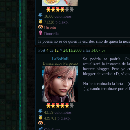
16.00
culombios
71328
p.d.exp.
Un eón
Doncella
la poesía no es de quien la escribe, sino de quien la nece
Post
4
de
12
//
24/11/2008
a las
14:07:57
LaNsHoR
Se podría se podría. Cu
Eviscerador Perpetuo
actualizaré la instancia de l
hacerte blogger. Pero yo cr
blogger de verdad xD, sé que 
No he terminado la beta... (
:) ¿cuando terminaré por el f
43.59
culombios
439761
p.d.exp.
-
Caballero