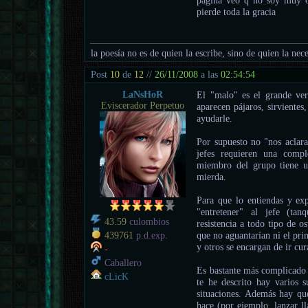
pierde toda la gracia
la poesía no es de quien la escribe, sino de quien la nece
Post
10
de
12
//
26/11/2008
a las
02:54:54
LaNsHoR
El "malo" es el grande ver
Eviscerador Perpetuo
aparecen pájaros, sirvientes
ayudarle.
Por supuesto no "nos aclar
jefes requieren una compl
miembro del grupo tiene un 
mierda.
Para que lo entiendas y ex
"entretener" al jefe (ta
43.59
culombios
resistencia a todo tipo de o
que no aguantarían ni el pr
439761
p.d.exp.
y otros se encargan de ir cur
-
Caballero
Es bastante más complicado 
cLicK
te he descrito hay varios 
situaciones. Además hay que
hace (por ejemplo, lanzar l