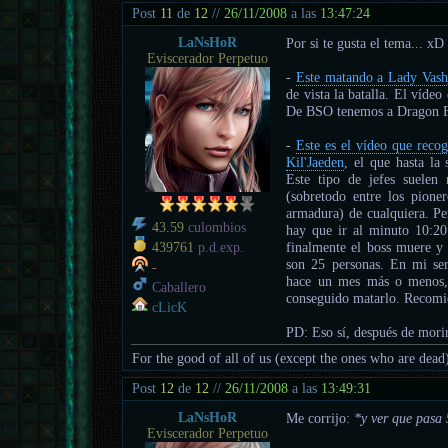
Post
11
de
12
//
26/11/2008
a las
13:47:24
LaNsHoR
Por si te gusta el tema... x
Eviscerador Perpetuo
-
Este matando a Lady Vas
de vista la batalla. El víde
De BSO tenemos a Dragon F
-
Este es el vídeo que rec
Kil'Jaeden
, el que hasta la 
Este tipo de jefes suelen 
(sobretodo entre los pione
armadura) de cualquiera. Pe
43.59
culombios
hay que ir al minuto 10:20
finalmente el boss muere y 
439761
p.d.exp.
son 25 personas. En mi serv
-
hace un mes más o menos,
Caballero
conseguido matarlo. Recomie
cLicK
PD: Eso sí, después de morir
For the good of all of us (except the ones who are dead
Post
12
de
12
//
26/11/2008
a las
13:49:31
LaNsHoR
Me corrijo:
*y ver que pasa
Eviscerador Perpetuo