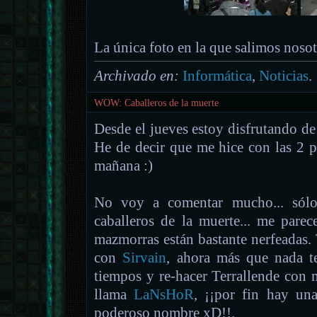
La única foto en la que salimos nosotro
Archivado en:
Informática
,
Noticias
.
WOW: Caballeros de la muerte
Desde el jueves estoy disfrutando 
He de decir que me hice con las 2 p
mañana :)
No voy a comentar mucho... sólo
caballeros de la muerte... me parec
mazmorras están bastante nerfeadas.
con
Sirvain
, ahora más que nada t
tiempos y re-hacer Terrallende con m
llama
LaNsHoR
, ¡¡por fin hay una
poderoso nombre xD!!.