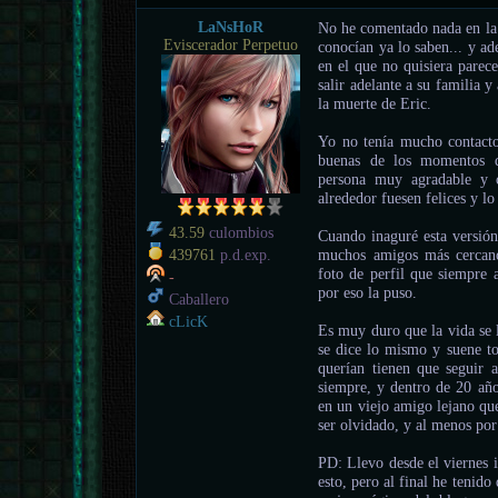
LaNsHoR
No he comentado nada en la 
Eviscerador Perpetuo
conocían ya lo saben... y a
en el que no quisiera parece
salir adelante a su familia 
la muerte de Eric.
Yo no tenía mucho contacto
buenas de los momentos 
persona muy agradable y c
alrededor fuesen felices y lo
43.59
culombios
Cuando inaguré esta versión 
muchos amigos más cerca
439761
p.d.exp.
foto de perfil que siempre 
-
por eso la puso.
Caballero
cLicK
Es muy duro que la vida se 
se dice lo mismo y suene to
querían tienen que seguir 
siempre, y dentro de 20 añ
en un viejo amigo lejano qu
ser olvidado, y al menos por
PD: Llevo desde el viernes 
esto, pero al final he tenido