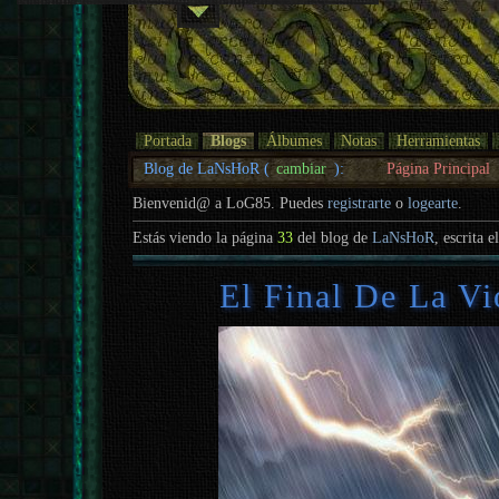
Portada
Blogs
Álbumes
Notas
Herramientas
Blog de LaNsHoR (
cambiar
):
Página Principal
Bienvenid@ a LoG85. Puedes
registrarte
o
logearte
.
Estás viendo la página
33
del blog de
LaNsHoR
, escrita e
El Final De La Vi