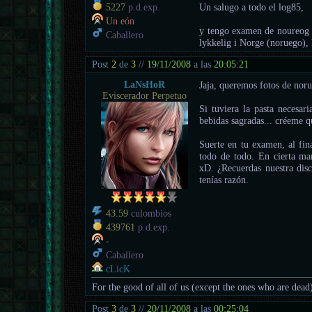
Un salugo a todo el log85,
5227
p.d.exp.
Un eón
y tengo examen de noureog 
Caballero
lykkelig i Norge (noruego)
Post
2
de
3
//
19/11/2008
a las
20:05:21
LaNsHoR
Jaja, queremos fotos de nor
Eviscerador Perpetuo
Si tuviera la pasta necesar
bebidas sagradas... créeme qu
Suerte en tu examen, al fin
todo de todo. En cierta man
xD. ¿Recuerdas nuestra disc
tenías razón.
43.59
culombios
439761
p.d.exp.
-
Caballero
cLicK
For the good of all of us (except the ones who are dead
Post
3
de
3
//
20/11/2008
a las
00:25:04