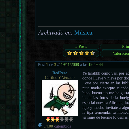
Archivado en:
Música
.
3 Posts
Pri
Valoració
Post
1
de
3
//
19/11/2008
a las
19:49:44
RedPere
Ye lanshhh como vas, por aq
Curtido Y Versado
donde llueve y nieva por doq
, que por cierto en las bib
puta madre excepto cuando 
hipo, bueno tio me ha gusta
lo de las fotos de la hue
especial nuestra Alicante, lu
lujo y macho invitate a algu
la tipa tremenda, tu moned
termino de leerme lo demás.
14.00
culombios