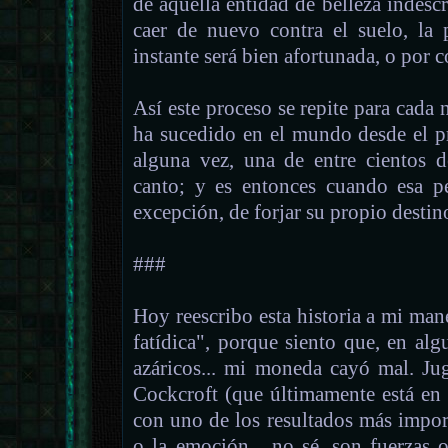
de aquella entidad de belleza indescr
caer de nuevo contra el suelo, la
instante será bien afortunada, o por co
Así este proceso se repite para cad
ha sucedido en el mundo desde el pr
alguna vez, una de entre cientos 
canto; y es entonces cuando esa pe
excepción, de forjar su propio destin
###
Hoy reescribo esta historia a mi mane
fatídica", porque siento que, en al
azáricos... mi moneda cayó mal. J
Cockcroft (que últimamente está en 
con uno de los resultados más import
o la emoción... no sé, son fuerzas