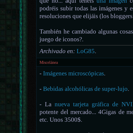
que no... aquí tenéis
una imagen
co
podréis subir todas las imágenes y e
resoluciones que elijáis (los bloggers 
También he cambiado algunas cosas 
juego de iconos?.
Archivado en:
LoG85
.
Miscelánea
-
Imágenes microscópicas
.
-
Bebidas alcohólicas de super-lujo
.
- La
nueva tarjeta gráfica de NV
potente del mercado... 4Gigas de 
etc. Unos 3500$.