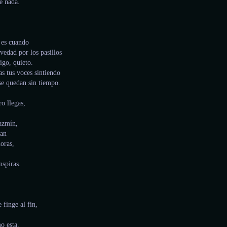
e nada.
 es cuando
avedad por los pasillos
igo, quieto.
s tus voces sintiendo
se quedan sin tiempo.
o llegas,
jazmín,
van
horas,
nspiras.
 finge al fin,
o esta.