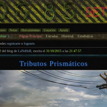
umes
Notas
Herramientas
Usuarios
Ayuda
mbiar
):
Página Principal
Entradas
Historial
Estadísticas
uedes
registrarte
o
logearte
.
2
del blog de
LaNsHoR
, escrita el
31/10/2015
a las
21:47:57
.
Tributos Prismáticos