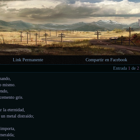
Link Permanente
Compartir en Facebook
Entrada
1
de
2
chando,
yo mismo.
endo,
 cemento gris.
r la eternidad,
 un metal distraído;
 importa,
meralda;