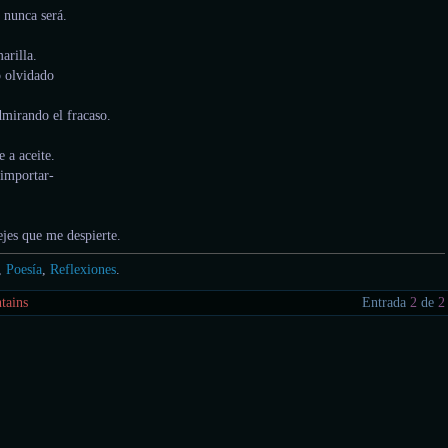
 nunca será.
arilla.
 olvidado
dmirando el fracaso.
e a aceite.
 importar-
jes que me despierte.
,
Poesía
,
Reflexiones
.
tains
Entrada
2
de
2