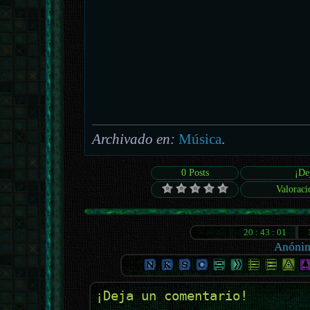
Archivado en:
Música
.
0 Posts
¡De
Valoraci
Anóni