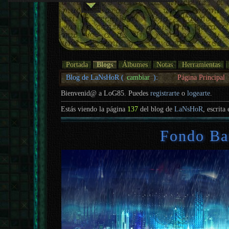
Portada
Blogs
Álbumes
Notas
Herramientas
Blog de LaNsHoR (
cambiar
):
Página Principal
Bienvenid@ a LoG85. Puedes
registrarte
o
logearte
.
Estás viendo la página
137
del blog de
LaNsHoR
, escrita
Fondo Ba