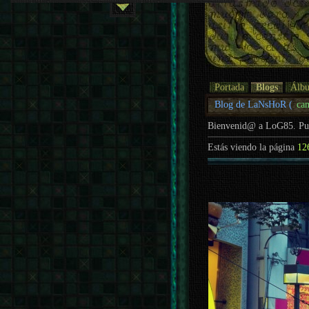
Portada
Blogs
Álb
Blog de LaNsHoR (
ca
Bienvenid@ a LoG85. P
Estás viendo la página
12