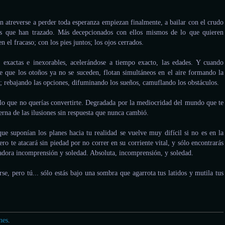
n atreverse a perder toda esperanza empiezan finalmente, a bailar con el crudo
as que han trazado. Más decepcionados con ellos mismos de lo que quieren
n el fracaso; con los pies juntos; los ojos cerrados.
 exactas e inexorables, acelerándose a tiempo exacto, las edades. Y cuando
de que los otoños ya no se suceden, flotan simultáneos en el aire formando la
o; rebajando las opciones, difuminando los sueños, camuflando los obstáculos.
lo que no querías convertirte. Degradada por la mediocridad del mundo que te
terna de las ilusiones sin respuesta que nunca cambió.
que suponían los planes hacia tu realidad se vuelve muy difícil si no es en la
ro te atacará sin piedad por no correr en su corriente vital, y sólo encontrarás
ladora incomprensión y soledad. Absoluta, incomprensión, y soledad.
se, pero tú... sólo estás bajo una sombra que agarrota tus latidos y mutila tus
nes
.