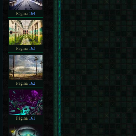
Página
164
Página
163
Página
162
Página
161