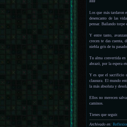
###
Los que más tardaron e
desencanto de las vid
pensar. Bailando torpe e
Y entre tanto, avanzan
crecen te das cuenta, 
niebla gris de tu pasad
Tu alma convertida en 
abrazó, por la espera e
Y es que el sacrificio 
clausura. El mundo ente
la más absoluta y deso
Ellos no merecen salvar
caminos.
Tienes que seguir.
Archivado en:
Reflexio