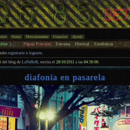
umes
Notas
Herramientas
Usuarios
Ayuda
mbiar
):
Página Principal
Entradas
Historial
Estadísticas
uedes
registrarte
o
logearte
.
6
del blog de
LaNsHoR
, escrita el
28/10/2011
a las
04:50:00
.
diafonía en pasarela