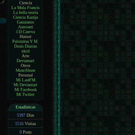
Ciencia
La Mula Francis
La bella teoría
Ciencia Kanija
Gausianos
Astroseti
J.D.Cuerva
Humor
Palomitas Y M.
Dosis Diarias
xkcd
Arte
Deviantart
Otros
MuseAbuse
Personal
Mi LastFM
Mi Deviantart
Mi Facebook
Mi Twitter
Estadísticas
5397
Días
1516
Visitas
0
Posts