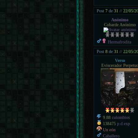
Post
7
de
31
//
22/05/2
Anónimo
Cobarde Anónimo
Hermafrodita
Post
8
de
31
//
22/05/2
Verso
Eviscerador Perpetu
9.88
culombios
138475
p.d.exp.
Un eón
Caballero