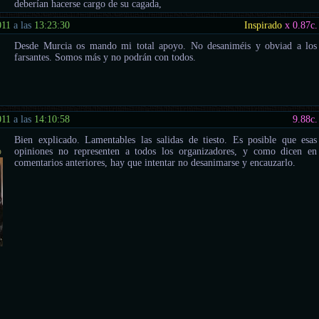
deberían hacerse cargo de su cagada,
011
a las
13:23:30
Inspirado
x 0.87
c.
Desde Murcia os mando mi total apoyo. No desaniméis y obviad a los
farsantes. Somos más y no podrán con todos.
011
a las
14:10:58
9.88
c.
Bien explicado. Lamentables las salidas de tiesto. Es posible que esas
o
opiniones no representen a todos los organizadores, y como dicen en
comentarios anteriores, hay que intentar no desanimarse y encauzarlo.