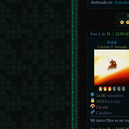
Archivado en:
Artículo
3
Post
1
de
31
//
22/05/2
Erful
Curtido Y Versado
14.00
culombios
10313
p.d.exp.
Un eón
Caballero
Mi único Dios es mi co