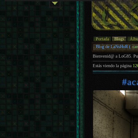
Portada
Blogs
Álb
Blog de LaNsHoR (
ca
Bienvenid@ a LoG85. P
Estás viendo la página
12
#ac