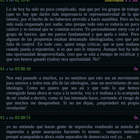
011
a las
02:10:47
Interesante
x 1.36
c.
Lo de hoy ha sido un poco complicado, más que por los grupos de trabajo
(que no hay que darles más importancia ni representatividad de la que
tienen), por el hecho de no habernos atrevido a hacer asamblea. Pero no ha
sido nada orquestado por nadie, sino porque todo esto es todavía un poco
caótico y es normal que se cometan errores. Yo personalmente estoy con el
grupo de barrios, que me parece fundamental y que apela a todos. Pero
algunas de las propuestas estaban demasiado ideologizadas, creo que por
falta de control. En todo caso, quien tenga críticas, que se pase mañana
cuando pueda a exponerlas, si es que esto le importa. Aunque hoy ha sido
una oportunidad desaprovechada, creo que se está a tiempo de rectificar y
que nos hemos ganado (todos) otra oportunidad. No?
011
a las
03:00:10
0
c.
Nos está pasando a muchos, ya no sentimos que esto sea un movimiento
para unirnos a todos más allá de las ideologías, sino un movimiento de una
ideología. Como no quiero que sea así y que todo lo que hemos
conseguido hasta ahora se vaya a la mierda, voy a ir mañana a la acampada
de mi ciudad a decirlo, como tú has intentado hacer, corriendo el riesgo de
que muchos me desaprueben. Si no me dejan, ¡emprenderé mi propia
revolución!
011
a las
03:49:51
0
c.
yo no entiendo qué hacen gente de izquierdas vendiendo su mierda de
izquierdas y gente anarquista haciendo lo mismo... tampoco entiendo
porqué acampadabcn ahora están separados de democracia real ya....etc..