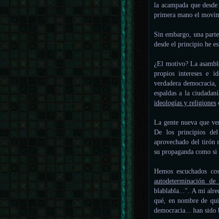
la acampada que desde 
primera mano el movimi
Sin embargo, una parte
desde el principio he e
¿El motivo? La asamble
propios intereses e i
verdadera democracia, 
espaldas a la ciudadan
ideologías y religiones
La gente nueva que ven
De los principios de
aprovechado del tirón m
su propaganda como si d
Hemos escuchados co
autodeterminación de
blablabla...". A mi al
qué, en nombre de quié
democracia... han sido b