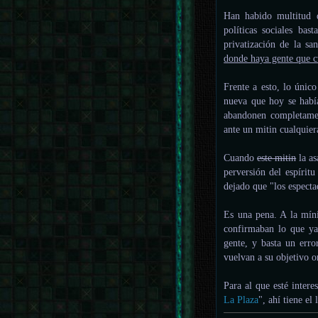
Han habido multitud 
políticas sociales bas
privatización de la sa
donde haya gente que cu
Frente a esto, lo únic
nueva que hoy se había
abandonen completamen
ante un mitin cualquier
Cuando
este mitin
la as
perversión del espírit
dejado que "los especta
Es una pena. A la míni
confirmaban lo que ya 
gente, y basta un erro
vuelvan a su objetivo 
Para al que esté inter
La Plaza
", ahí tiene el 