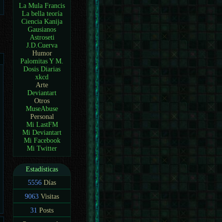
La Mula Francis
La bella teoría
Ciencia Kanija
Gausianos
Astroseti
J.D.Cuerva
Humor
Palomitas Y M.
Dosis Diarias
xkcd
Arte
Deviantart
Otros
MuseAbuse
Personal
Mi LastFM
Mi Deviantart
Mi Facebook
Mi Twitter
Estadísticas
5556
Días
9063
Visitas
31
Posts