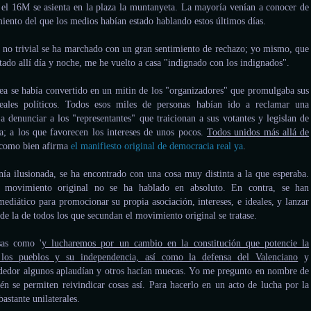
el 16M se asienta en la plaza la muntanyeta. La mayoría venían a conocer de
ento del que los medios habían estado hablando estos últimos días.
 no trivial se ha marchado con un gran sentimiento de rechazo; yo mismo, que
stado allí día y noche, me he vuelto a casa "indignado con los indignados".
a se había convertido en un mitin de los "organizadores" que promulgaba sus
deales políticos. Todos esos miles de personas habían ido a reclamar una
a denunciar a los "representantes" que traicionan a sus votantes y legislan de
ía; a los que favorecen los intereses de unos pocos.
Todos unidos más allá de
como bien afirma
el manifiesto original de democracia real ya
.
ía ilusionada, se ha encontrado con una cosa muy distinta a la que esperaba.
l movimiento original no se ha hablado en absoluto. En contra, se han
ediático para promocionar su propia asociación, intereses, e ideales, y lanzar
e la de todos los que secundan el movimiento original se tratase.
sas como '
y lucharemos por un cambio en la constitución que potencie la
 los pueblos y su independencia, así como la defensa del Valenciano
y
rededor algunos aplaudían y otros hacían muecas. Yo me pregunto en nombre de
n se permiten reivindicar cosas así. Para hacerlo en un acto de lucha por la
astante unilaterales.