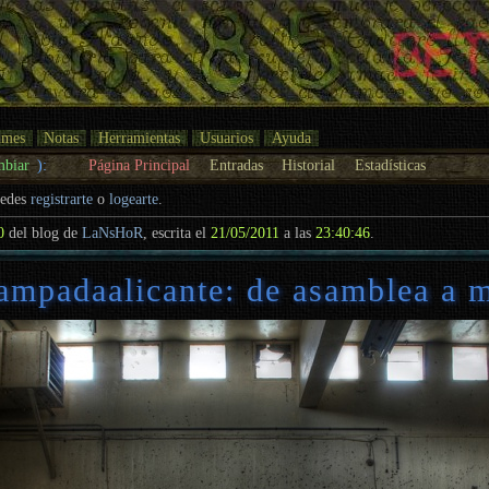
umes
Notas
Herramientas
Usuarios
Ayuda
mbiar
):
Página Principal
Entradas
Historial
Estadísticas
uedes
registrarte
o
logearte
.
0
del blog de
LaNsHoR
, escrita el
21/05/2011
a las
23:40:46
.
ampadaalicante: de asamblea a m