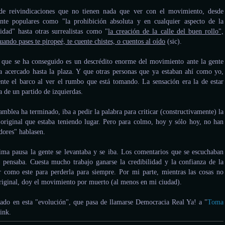
de reivindicaciones que no tienen nada que ver con el movimiento, desde
tante populares como "la prohibición absoluta y en cualquier aspecto de la
nidad" hasta otras surrealistas como "
la creación de la calle del buen rollo",
ando pases te piropeé, te cuente chistes, o cuentos al oído
(sic).
o que se ha conseguido es un descrédito enorme del movimiento ante la gente
 acercado hasta la plaza. Y que otras personas que ya estaban ahí como yo,
te el barco al ver el rumbo que está tomando. La sensación era la de estar
a de un partido de izquierdas.
amblea ha terminado, iba a pedir la palabra para criticar (constructivamente) la
u original que estaba teniendo lugar. Pero para colmo, hoy y sólo hoy, no han
dores" hablasen.
ma pausa la gente se levantaba y se iba. Los comentarios que se escuchaban
pensaba. Cuesta mucho trabajo ganarse la credibilidad y la confianza de la
r como este para perderla para siempre. Por mi parte, mientras las cosas no
original, doy el movimiento por muerto (al menos en mi ciudad).
esado en esta "evolución", que pasa de llamarse Democracia Real Ya! a "
Toma
link.