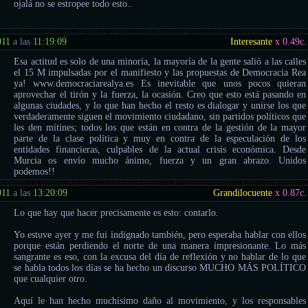
ojalá no se estropee todo esto..
011
a las
11:19:09
Interesante
x 0.49
c.
Esa actitud es solo de una minoría, la mayoría de la gente salió a las calles
el 15 M impulsadas por el manifiesto y las propuestas de Democracia Rea
ya! www.democraciarealya.es Es inevitable que unos pocos quieran
aprovechar el tirón y la fuerza, la ocasión. Creo que esto está pasando en
algunas ciudades, y lo que han hecho el resto es dialogar y unirse los que
verdaderamente siguen el movimiento ciudadano, sin partidos políticos que
les den mítines; todos los que están en contra de la gestión de la mayor
parte de la clase política y muy en contra de la especulación de los
entidades financieras, culpables de la actual crisis económica. Desde
Murcia os envío mucho ánimo, fuerza y un gran abrazo. Unidos
podemos!!
011
a las
13:20:09
Grandilocuente
x 0.87
c.
Lo que hay que hacer precisamente es esto: contarlo.
Yo estuve ayer y me fui indignado también, pero esperaba hablar con ellos
porque están perdiendo el norte de una manera impresionante. Lo más
sangrante es eso, con la excusa del día de reflexión y no hablar de lo que
se habla todos los días se ha hecho un discurso MUCHO MÁS POLÍTICO
que cualquier otro.
Aquí le han hecho muchísimo daño al movimiento, y los responsables