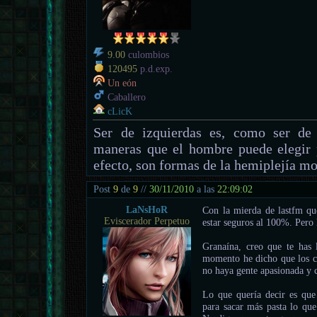
9.00
culombios
120495
p.d.exp.
Un eón
Caballero
cLicK
Ser de izquierdas es, como ser de 
maneras que el hombre puede elegir 
efecto, son formas de la hemiplejía mo
Post
9
de
9
//
30/11/2010
a las
22:09:02
LaNsHoR
Con la mierda de lastfm que
Eviscerador Perpetuo
estar seguros al 100%. Pero 
Granaína, creo que te has
momento he dicho que los c
no haya gente apasionada y co
Lo que quería decir es que
para sacar más pasta lo que 