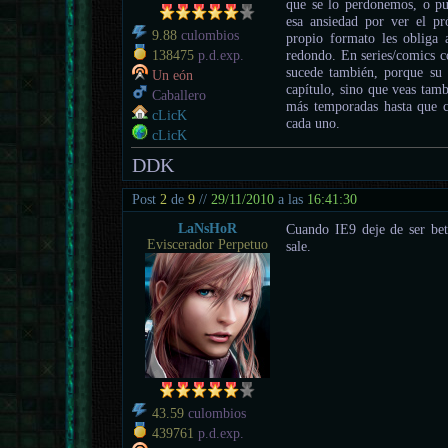
que se lo perdonemos, o pu
esa ansiedad por ver el pr
9.88
culombios
propio formato les obliga 
redondo. En series/comics c
138475
p.d.exp.
sucede también, porque su 
Un eón
capítulo, sino que veas tamb
Caballero
más temporadas hasta que c
cLicK
cada uno.
cLicK
DDK
Post
2
de
9
//
29/11/2010
a las
16:41:30
LaNsHoR
Cuando IE9 deje de ser beta
Eviscerador Perpetuo
sale.
43.59
culombios
439761
p.d.exp.