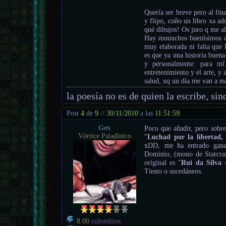
Quería ser breve pero al fin
y flipo, coño un libro xa ad
qué dibujos! Os juro q me al
Hay muuuchos buenísimos cu
muy elaborada ni falta que l
es que ya una historia buena
y personalmente: para m
entretenimiento y el arte, y 
salud, xq un día me van a m
la poesía no es de quien la escribe, sino
Post
4
de
9
//
30/11/2010
a las
11:51:59
Gex
Poco que añadir, pero sobr
Vórtice Paladínico
"
Luchad por la libertad,
xDD, me ha entrado gana
Dominio, (mono de Starcraf
original es "
Rui da Silva
Tïesto o sucedáneos.
8.00
culombios