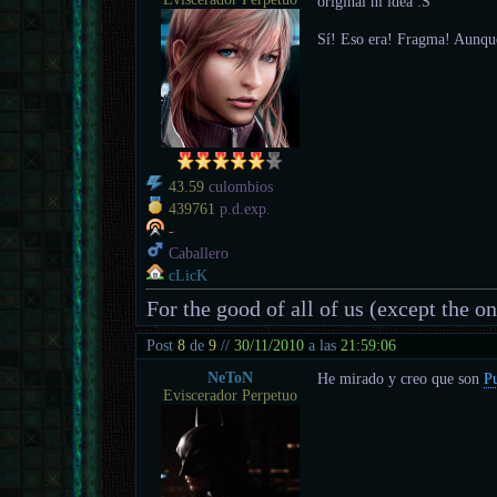
original ni idea :S
Sí! Eso era! Fragma! Aunque
43.59
culombios
439761
p.d.exp.
-
Caballero
cLicK
For the good of all of us (except the o
Post
8
de
9
//
30/11/2010
a las
21:59:06
NeToN
He mirado y creo que son
P
Eviscerador Perpetuo