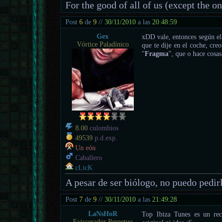
For the good of all of us (except the o
Post
6
de
9
//
30/11/2010
a las
20:48:59
Gex
xDD vale, entonces según el l
Vórtice Paladínico
que te dije en el coche, cre
"
Fragma
", que o hace cosa
8.00
culombios
49539
p.d.exp.
Un eón
Caballero
cLicK
A pesar de ser biólogo, no puedo pedir
Post
7
de
9
//
30/11/2010
a las
21:49:28
LaNsHoR
Top Ibiza Tunes es un reco
Eviscerador Perpetuo