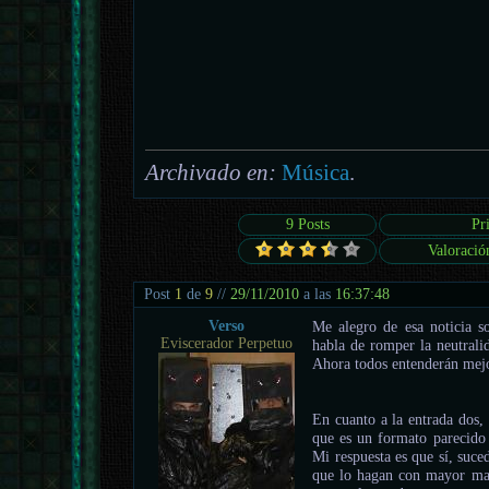
Archivado en:
Música
.
9 Posts
Pr
Valoració
Post
1
de
9
//
29/11/2010
a las
16:37:48
Verso
Me alegro de esa noticia s
Eviscerador Perpetuo
habla de romper la neutralid
Ahora todos entenderán mejo
En cuanto a la entrada dos,
que es un formato parecido
Mi respuesta es que sí, suce
que lo hagan con mayor mae