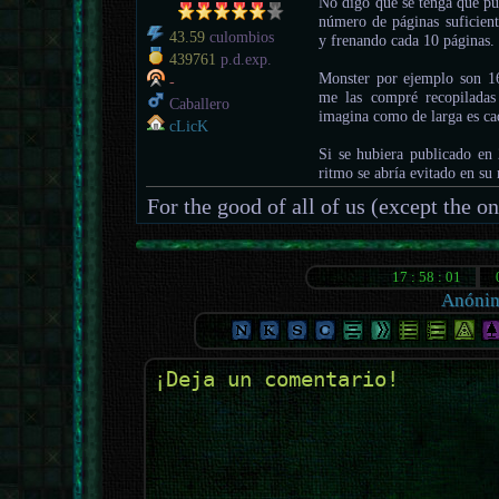
No digo que se tenga que pu
número de páginas suficien
43.59
culombios
y frenando cada 10 páginas.
439761
p.d.exp.
Monster por ejemplo son
-
me las compré recopilada
Caballero
imagina como de larga es cada
cLicK
Si se hubiera publicado en 
ritmo se abría evitado en su
For the good of all of us (except the o
Anóni