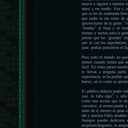
mueve a alguien a intentar s
amor a ese medio. Eso y, s
que se les da realmente bie
que nadie es tan tonto de p
aprovecharse de la gente: "
"bomba" al final y el ton
tiempo y menos para la gent
pienso que las "grandes" (l
que ni con los superhéroes,
pase, podían permitirse el lu
Pero todo el mundo no puede
menos cuando tienen que se
fácil. En todas partes suced
te llevan a ninguna parte
experiencia, te ha podido qu
bueno, así es como se apren
El público debería poder en
casi...le falta algo", y só
como una escena que le da s
convence, al menos puede q t
antes de si merece la pena
ahí y muchos frikis amables 
Siempre puedes dedicarte 
sorpresas/disgustos, te asegu