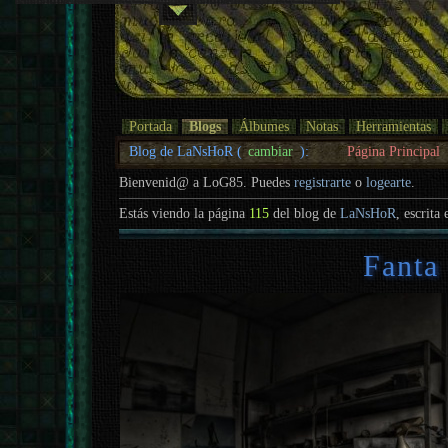
Portada
Blogs
Álbumes
Notas
Herramientas
Blog de LaNsHoR (
cambiar
):
Página Principal
Bienvenid@ a LoG85. Puedes
registrarte
o
logearte
.
Estás viendo la página
115
del blog de
LaNsHoR
, escrita 
Fanta