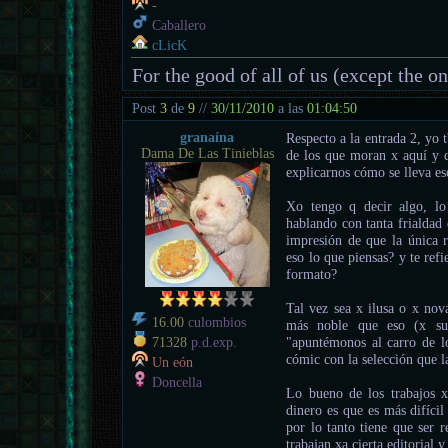
-
Caballero
cLicK
For the good of all of us (except the o
Post
3
de
9
//
30/11/2010
a las
01:04:50
granaína
Respecto a la entrada 2, yo 
Dama De Las Tinieblas
de los que moran x aquí y 
explicarnos cómo se lleva es
Xo tengo q decir algo, lo
hablando con tanta frialdad
impresión de que la única r
eso lo que piensas? y te refi
formato?
Tal vez sea x ilusa o x nov
16.00
culombios
más noble que eso (x sup
"apuntémonos al carro de 
71328
p.d.exp.
cómic con la selección que l
Un eón
Doncella
Lo bueno de los trabajos 
dinero es que es más difíci
por lo tanto tiene que ser 
trabajan xa cierta editorial 