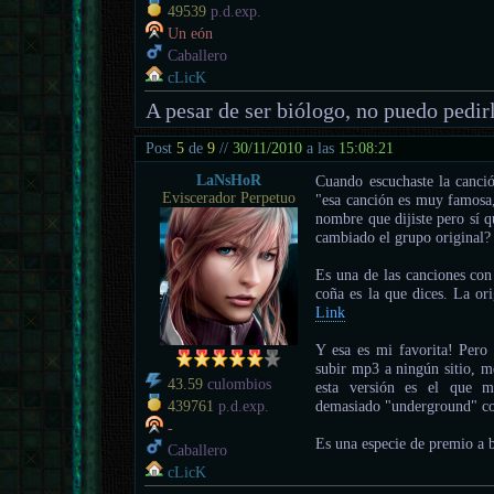
49539
p.d.exp.
Un eón
Caballero
cLicK
A pesar de ser biólogo, no puedo pedir
Post
5
de
9
//
30/11/2010
a las
15:08:21
LaNsHoR
Cuando escuchaste la canci
Eviscerador Perpetuo
"esa canción es muy famosa,
nombre que dijiste pero sí q
cambiado el grupo original?
Es una de las canciones con
coña es la que dices. La ori
Link
Y esa es mi favorita! Pero
subir mp3 a ningún sitio, m
43.59
culombios
esta versión es el que m
demasiado "underground" com
439761
p.d.exp.
-
Es una especie de premio a b
Caballero
cLicK