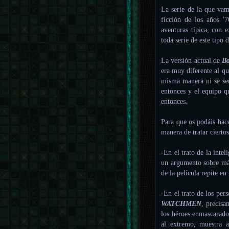
La serie de la que vam
ficción de los años '7
aventuras típica, con 
toda serie de este tipo 
La versión actual de
Ba
era muy diferente al qu
misma manera ni se sen
entonces y el equipo q
entonces.
Para que os podáis hace
manera de tratar cierto
-En el trato de la intel
un argumento sobre máq
de la película repite en 
-En el trato de los per
WATCHMEN
, precisa
los héroes enmascarado
al extremo, muestra 