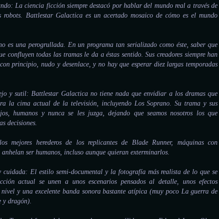
ndo: La ciencia ficción siempre destacó por hablar del mundo real a través de
sus robots. Battlestar Galactica es un acertado mosaico de cómo es el mundo
 no es una perogrullada. En un programa tan serializado como éste, saber que
ue confluyen todas las tramas le da a éstas sentido. Sus creadores siempre han
 con principio, nudo y desenlace, y no hay que esperar diez largas temporadas
o y sutil: Battlestar Galactica no tiene nada que envidiar a los dramas que
ra la cima actual de la televisión, incluyendo Los Soprano. Su trama y sus
ejos, humanos y nunca se les juzga, dejando que seamos nosotros los que
as decisiones.
los mejores herederos de los replicantes de Blade Runner, máquinas con
anhelan ser humanos, incluso aunque quieran exterminarlos.
cuidada: El estilo semi-documental y la fotografía más realista de lo que se
ficción actual se unen a unos escenarios pensados al detalle, unos efectos
 nivel y una excelente banda sonora bastante atípica (muy poco La guerra de
e y dragón).