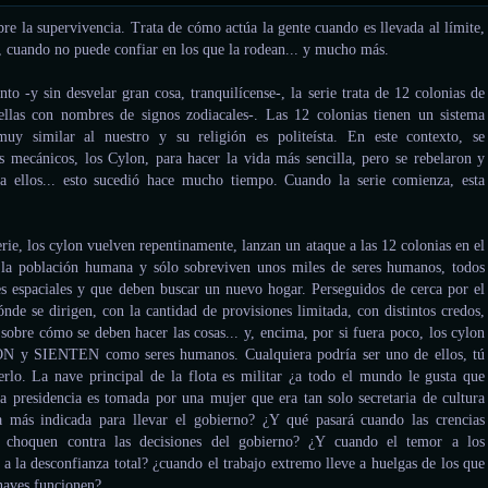
sobre la supervivencia. Trata de cómo actúa la gente cuando es llevada al límite,
 cuando no puede confiar en los que la rodean... y mucho más.
o -y sin desvelar gran cosa, tranquilícense-, la serie trata de 12 colonias de
ellas con nombres de signos zodiacales-. Las 12 colonias tienen un sistema
muy similar al nuestro y su religión es politeísta. En este contexto, se
s mecánicos, los Cylon, para hacer la vida más sencilla, pero se rebelaron y
a ellos... esto sucedió hace mucho tiempo. Cuando la serie comienza, esta
rie, los cylon vuelven repentinamente, lanzan un ataque a las 12 colonias en el
a población humana y sólo sobreviven unos miles de seres humanos, todos
es espaciales y que deben buscar un nuevo hogar. Perseguidos de cerca por el
nde se dirigen, con la cantidad de provisiones limitada, con distintos credos,
 sobre cómo se deben hacer las cosas... y, encima, por si fuera poco, los cylon
ON y SIENTEN como seres humanos. Cualquiera podría ser uno de ellos, tú
erlo. La nave principal de la flota es militar ¿a todo el mundo le gusta que
 La presidencia es tomada por una mujer que era tan solo secretaria de cultura
a más indicada para llevar el gobierno? ¿Y qué pasará cuando las crencias
s choquen contra las decisiones del gobierno? ¿Y cuando el temor a los
n a la desconfianza total? ¿cuando el trabajo extremo lleve a huelgas de los que
 naves funcionen?