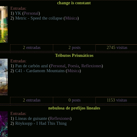
change is constant
Entradas:
1)
YK
(
Personal
)
2)
Metric - Speed the collapse
(
Música
)
2
entradas
2
posts
2745
visitas
Tributos Prismáticos
Entradas:
1)
Pan de carbón azul
(
Personal
,
Poesía
,
Reflexiones
)
2)
C41 - Cardamom Mountains
(
Música
)
2
entradas
0
posts
1153
visitas
nebulosa de prefijos lineales
Entradas:
1)
Líneas de guisante
(
Reflexiones
)
2)
Röyksopp - I Had This Thing