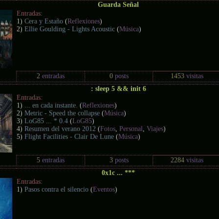
Guarda Señal
Entradas:
1)
Cera y Estaño
(
Reflexiones
)
2)
Ellie Goulding - Lights Acoustic
(
Música
)
2
entradas
0
posts
1453
visitas
: sleep 5 && init 6
Entradas:
1)
... en cada instante.
(
Reflexiones
)
2)
Metric - Speed the collapse
(
Música
)
3)
LoG85 ... * 0.4
(
LoG85
)
4)
Resumen del verano 2012
(
Fotos
,
Personal
,
Viajes
)
5)
Flight Facilities - Clair De Lune
(
Música
)
5
entradas
3
posts
2284
visitas
0x1c ... ***
Entradas:
1)
Pasos contra el silencio
(
Eventos
)