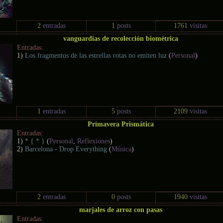
2
entradas
1
posts
1761
visitas
vanguardias de recolección biométrica
Entradas:
1)
Los fragmentos de las estrellas rotas no emiten luz
(
Personal
)
1
entradas
5
posts
2109
visitas
Primavera Prismática
Entradas:
1)
* { * }
(
Personal
,
Reflexiones
)
2)
Barcelona - Drop Everything
(
Música
)
2
entradas
0
posts
1940
visitas
marjales de arroz con pasas
Entradas: