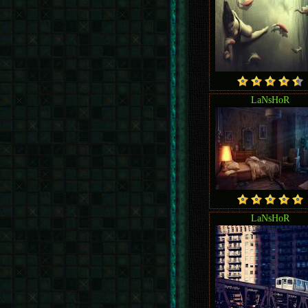
LaNsHoR
LaNsHoR