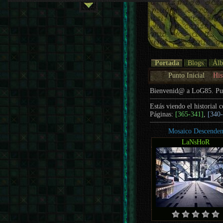
Portada
Blogs
Ál
Punto Inicial
His
Bienvenid@ a LoG85. P
Estás viendo el historial 
Páginas:
[365-341]
,
[340
Mosaico Descenden
LaNsHoR