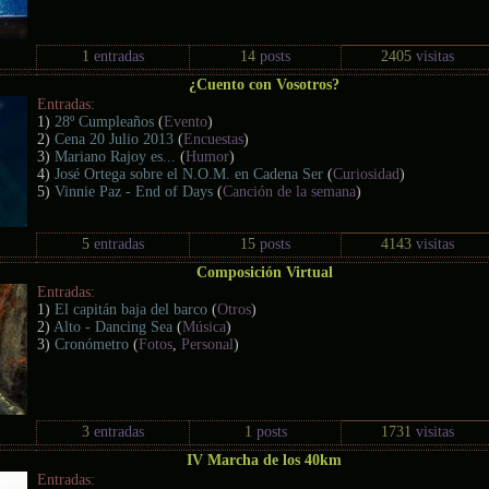
1
entradas
14
posts
2405
visitas
¿Cuento con Vosotros?
Entradas:
1)
28º Cumpleaños
(
Evento
)
2)
Cena 20 Julio 2013
(
Encuestas
)
3)
Mariano Rajoy es...
(
Humor
)
4)
José Ortega sobre el N.O.M. en Cadena Ser
(
Curiosidad
)
5)
Vinnie Paz - End of Days
(
Canción de la semana
)
5
entradas
15
posts
4143
visitas
Composición Virtual
Entradas:
1)
El capitán baja del barco
(
Otros
)
2)
Alto - Dancing Sea
(
Música
)
3)
Cronómetro
(
Fotos
,
Personal
)
3
entradas
1
posts
1731
visitas
IV Marcha de los 40km
Entradas: