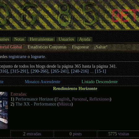
bumes
Notas
Herramientas
Usuarios
Ayuda
torial Global
Estadísticas Conjuntas
Fisgonear
¡Saltar!
uedes
registrarte
o
logearte
.
conjunto de todos los blogs desde la página 365 hasta la página 341.
-316]
,
[315-291]
,
[290-266]
,
[265-241]
,
[240-216]
...
[15-1]
te
Mosaico Ascendente
Listado Descendente
Rendimiento Horizonte
Entradas:
1)
Performance Horizon
(
English
,
Personal
,
Reflexiones
)
2)
The XX - Performance
(
Música
)
2
entradas
0
posts
5775
visitas