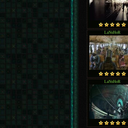
LaNsHoR
LaNsHoR