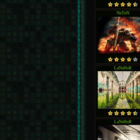
NeToN
LaNsHoR
LaNsHoR