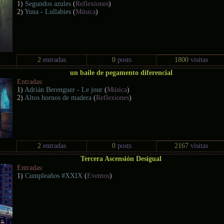
1)
Segundos azules
(
Reflexiones
)
2)
Yuna - Lullabies
(
Música
)
2
entradas
0
posts
1800
visitas
un baile de pegamento diferencial
Entradas:
1)
Adrián Berenguer - Le jour
(
Música
)
2)
Altos hornos de madera
(
Reflexiones
)
2
entradas
0
posts
2167
visitas
Tercera Ascensión Desigual
Entradas:
1)
Cumpleaños #XXIX
(
Eventos
)