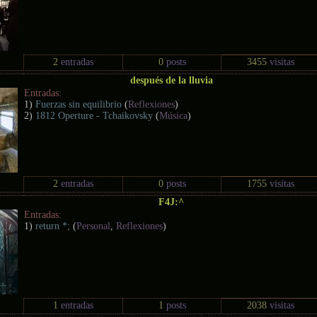
2
entradas
0
posts
3455
visitas
después de la lluvia
Entradas:
1)
Fuerzas sin equilibrio
(
Reflexiones
)
2)
1812 Operture - Tchaikovsky
(
Música
)
2
entradas
0
posts
1755
visitas
F4J:^
Entradas:
1)
return *;
(
Personal
,
Reflexiones
)
1
entradas
1
posts
2038
visitas