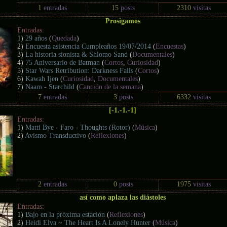
1
entradas
15
posts
2310
visitas
Prosigamos
Entradas:
1)
29 años
(
Quedada
)
2)
Encuesta asistencia Cumpleaños 19/07/2014
(
Encuestas
)
3)
La historia sionista & Shlomo Sand
(
Documentales
)
4)
75 Aniversario de Batman
(
Cortos
,
Curiosidad
)
5)
Star Wars Retribution: Darkness Falls
(
Cortos
)
6)
Kawah Ijen
(
Curiosidad
,
Documentales
)
7)
Naam - Starchild
(
Canción de la semana
)
7
entradas
3
posts
6332
visitas
[-1.-1.-1]
Entradas:
1)
Matti Bye - Faro - Thoughts (Rotor)
(
Música
)
2)
Avismo Transductivo
(
Reflexiones
)
2
entradas
0
posts
1975
visitas
así como aplaza las diástoles
Entradas:
1)
Bajo en la próxima estación
(
Reflexiones
)
2)
Heidi Elva ~ The Heart Is A Lonely Hunter
(
Música
)