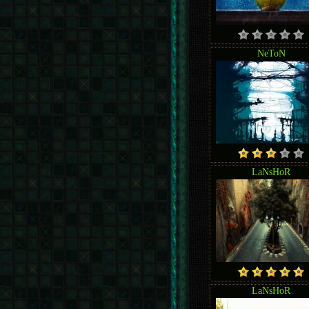
NeToN
LaNsHoR
LaNsHoR