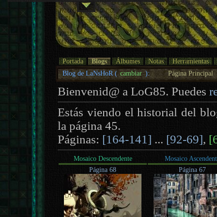
Portada
Blogs
Álbumes
Notas
Herramientas
Blog de LaNsHoR (
cambiar
):
Página Principal
Bienvenid@ a LoG85. Puedes
r
Estás viendo el historial del bl
la página 45.
Páginas:
[164-141]
...
[92-69]
,
[
Mosaico Descendente
Mosaico Ascendent
Página 68
Página 67