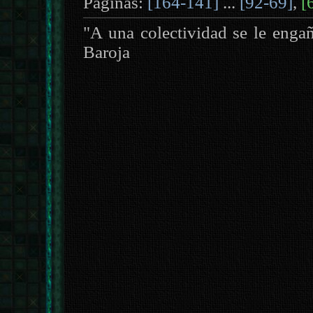
Páginas:
[164-141]
...
[92-69]
,
[
"A una colectividad se le enga
Baroja