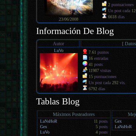
2
puntuaciones
Un post cada
12
6618
días
23/06/2008
Información De Blog
Autor
[ Datos
LuVo
7.61
puntos
16
entradas
41
posts
11987
visitas
15
puntuaciones
Un post cada
292
vis.
6792
días
Tablas Blog
Máximos Posteadores
Mej
LaNsHoR
11
posts
Gex
Gex
5
posts
LaNsHoR
LuVo
4
posts