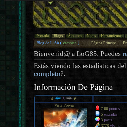
Portada
Blogs
Álbumes
Notas
Herramientas
Blog de LuVo (
cambiar
):
Página Principal
En
Bienvenid@ a LoG85. Puedes
r
Estás viendo las estadísticas de
completo
?.
Información De Página
4
5
6
Vista Previa
7.00
puntos
5
entradas
3
posts
3778
visitas